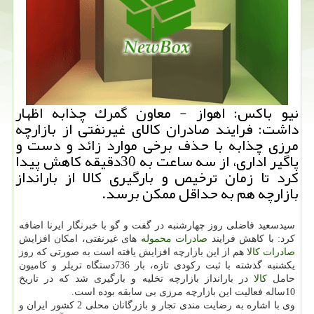
نیو باكس: اهواز - معاون گمرك چذابه اظهار
داشت: فرایند صادران كالای غیرنفتی از بازارچه
مرزی چذابه با حذف برخی موارد زائد و دست و
پاگیر اداری، از سه ساعت به 30دقیقه كاهش پیدا
كرد تا زمان ترخیص و بارگیری كالا از بارانداز
بازارچه هم به حداقل ممكن برسد.
سیدسعید فاضلی روز چهارشنبه در گفت و گو با خبرنگار ایرنا اضافه
كرد: با كاهش فرایند
صادرات
محموله
های غیرنفتی، امكان افزایش
صادرات
كالا
هم از این بازارچه افزایش یافته است به صورتی كه روز
یكشنبه گذشته با ثبت ركودی تازه، بار 736دستگاه تریلر و كامیون
حامل
كالا
در بارانداز بازارچه تخلیه و بارگیری شد كه در تاریخ
10ساله فعالیت این بازارچه مرزی بی سابقه بوده است.
وی با اشاره به رضایت مندی تجار و بازرگانان محلی 2 كشور ایران و