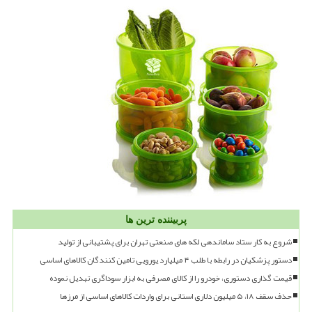
پربیننده ترین ها
شروع به کار ستاد ساماندهی لکه های صنعتی تهران برای پشتیبانی از تولید
دستور پزشکیان در رابطه با طلب ۴ میلیارد یورویی تامین کنندگان کالاهای اساسی
قیمت گذاری دستوری، خودرو را از کالای مصرفی به ابزار سوداگری تبدیل نموده
حذف سقف ۱۸، ۵ میلیون دلاری استانی برای واردات کالاهای اساسی از مرزها