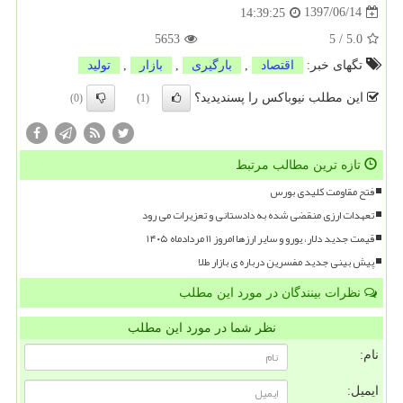
1397/06/14
14:39:25
5653
5
/
5.0
تگهای خبر:
اقتصاد
,
بارگیری
,
بازار
,
تولید
این مطلب نیوباکس را پسندیدید؟
(0)
(1)
تازه ترین مطالب مرتبط
فتح مقاومت کلیدی بورس
تعهدات ارزی منقضی شده به دادستانی و تعزیرات می رود
قیمت جدید دلار، یورو و سایر ارزها امروز ۱۱ مردادماه ۱۴۰۵
پیش بینی جدید مفسرین درباره ی بازار طلا
نظرات بینندگان در مورد این مطلب
نظر شما در مورد این مطلب
نام:
ایمیل: