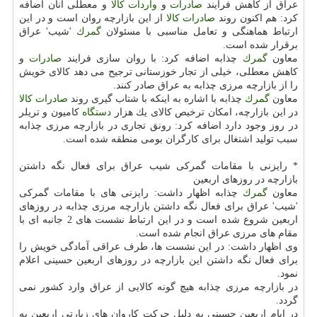
عراق از كاهش فرایند
صادرات
و
واردات
كالا
و معطلی آنان اضافه
كرد: هم اكنون روند
صادرات
كالا
از این بازارچه روان است و در این
ارتباط هماهنگی و تعامل مناسبی با مسئولان
گمرك
'شیب' عراق
برقرار شده است.
معاون
گمرك
چذابه اضافه كرد: با روان سازی فرایند
صادرات
و
كاهش معطلی، خیلی از تجار خوزستانی ترجیح می دهد كالای خویش
را از بازارچه مرزی چذابه به عراق صادر كنند.
معاون
گمرك
چذابه با اشاره به اینكه با شتاب گیری روند
صادرات
كالا
در این بازارچه، امكان ترخیص كالای یك هزار
دستگاه
كامیون و تریلر
در روز وجود دارد اضافه كرد: رونق تجاری در بازارچه مرزی چذابه
سبب تولید اشتغال برای كارگران بومی منطقه شده است.
* رایزنی با مقامات گمركی شیب عراق برای فعال نگه داشتن
بازارچه در روزهای اربعین
معاون
گمرك
چذابه اظهار داشت: رایزنی های با مقامات گمركی
'شیب' عراق برای فعال نگه داشتن بازارچه مرزی چذابه در روزهای
اربعین شروع شده است و در این ارتباط نشست های 2 جانبه ای با
مقام های مرزی عراق انجام شده است.
وی اظهار داشت: در این نشست ها، طرف عراقی آمادگی خویش را
برای فعال نگه داشتن این بازارچه در روزهای اربعین حسینی اعلام
نمود.
در بازارچه مرزی چذابه هیچ گونه كالایی از عراق وارد كشور نمی
گردد.
در ایام اربعین حسینی به دلیل حركت كاروان های زیارتی اربعین به