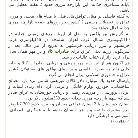
پایانه مسافری چذابه، این بازارچه مرزی حدود 2 هفته تعطیل می
باشد.
به گفته فاضلی بر مبنای توافق های قبلی با مقام های محلی و مرزی
عراق در تعطیلات رسمی 2 كشور بجز روزهای جمعه بازارچه مرزی
چذابه فعال خواهد بود.
به گزارش نیو باكس به نقل از ایرنا مرزهای زمینی چذابه در
110كیلومتری شمال غرب اهواز، شلمچه در 16كیلومتری غرب
خرمشهر و مرز دریایی خرمشهر به تدریج از تیر 1382 بعد از
سرنگونی رژیم بعثی عراق برای
صادرات
كالا
و در مهر همان سال
برای تردد زائران عتبات عالیات باز شد.
هم اكنون هم از این سه مرز زمینی و دریایی،
صادرات
كالا
و جابه
جایی زائر به صورت قانونی و بر مبنای توافق های مسئولان كشور
عراق و جمهوری اسلامی ایران انجام می گردد.
پارسال حدود یك میلیارد دلار كالای غیرنفتی شامل تره بار، مصالح
ساختمانی، خودرو، لوازم خانگی و برقی، آرد، دام زنده، لبنیات و
آبزیان پرورشی از مرزهای زمینی و دریایی خوزستان به عراق صادر
شد كه سهم بازارچه مرزی چذابه حدود 350میلیون دلار بود.
استان خوزستان با 2 استان عراقی میسان و بصره حدود 300 كیلومتر
مرز مشترك داشته و با هر 2استان تفاهم نامه همكاری اقتصادی،
آموزشی و فرهنگی دارد.
6065/6064