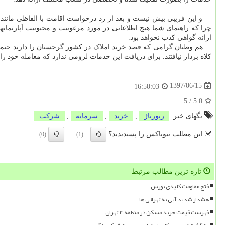
و این فریبی بیش نیست و بعد از رد درخواست اقامت با الفاظی مانند حتم
چرا که راهنمای شما هیچ اطلاعاتی در مورد مرغوبیت و محبوبیت آپارتم
ارائه گواهی کذب نخواهد بود.
هم وطنان گرامی که قصد خرید املاک در کشور گرجستان را دارند حتما 
کلاه بردار نیافتند. برای دریافت این خدمات لزومی ندارد که معامله خود ر
1397/06/15
16:50:03
5
/
5.0
تگهای خبر:
رپورتاژ
,
خرید
,
سرمایه
,
شركت
این مطلب نیوباکس را پسندیدید؟
(0)
(1)
تازه ترین مطالب مرتبط
فتح مقاومت کلیدی بورس
هشدار شدید آبی به تهرانی ها
فهرست قیمت خرید مسکن در منطقه ۴ تهران