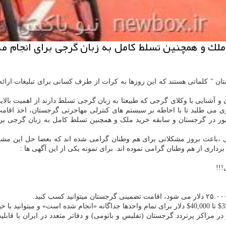
لك و همچنین تسلط كامل به زبان گرجی برای انجام مذا
ن " کلماتی هستند که این روزها به کرات از طرف کسانی برای تبلیغات ارائ
 آشنایی با وکلای گرجی که طبیعتا به زبان گرجی تسلط دارند از اهمیت بالای
ی می طلبد تا با احاطه بر سیستم های کنترلی مهاجرتی گرجستان، اخذ اقامت
ر در گرجستان و سابقه خرید ملک و همچنین تسلط کامل به زبان گرجی برای 
قعی ،باعث بروز مشکلاتی برای هم وطنان گرامی شده اند که بعضا حل این مشکل
 برداری از هم وطنان گرامی نموده اند. برای نمونه یکی از این آگهی ها :
 از 10 شعبه رسمی، مجاز و تابلو دار در مراکز پرتردد گرجستان (تفلیس و باتومی) و دفاتر مت