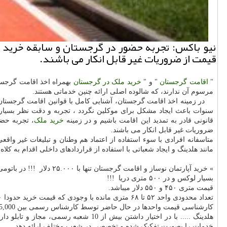
نیو باكس: تجربه حضور در گرجستان و سابقه خرید م
قیمت از ضروریات غیر قابل انكار می باشند.
"
اقامت گرجستان
" و "
خرید ملک در گرجستان
بهمراه اخذ اقامت گرجستا
مرسوم آن ندارند، که شالوده اصلی ارائه چنین خدماتی هستند.
در زمینه اخذ اقامت گرجستان، آشنایی کامل با قوانین اقامت گرجستان و
سنوات باعث ایجاد مشکل برای موکلین نگردد ، تجربه و دقت نظر بسیار
قانونی قادر به تمدید این اقامت باشیم و در زمینه
خرید ملک
، تجربه حضو
ضروریات غیر قابل انکار می باشند.
متاسفانه افرادی با سوء استفاده از اعتماد هم وطنان و تبلیغات غیر وا
مانند هلدینگ و ایجاد شعباتی با استفاده از قراردادهای داخلی اقدام به کلاه
» خرید آپارتمان نوساز و اقامت گرجستان تنها با ۲۵.۰۰۰ دلار !!! در باتومی!!!
بسیار لوکس و در ۵۰۰ متری دریا !!!
قیمت متری ۴۵۰ و ۵۵۰ دلار میباشد.
تعداد محدودی واحد ۵۲ تا ۶۸ متری مانده با وجودی که قیمت خرید حدودا ۲۵.۰۰۰ دلار می شود، اقامت تضمینی گرجستان میتوانید کسب کنید.
کارشناسی قیمت واحدها در حال حاضر توسط کارشناس رسمی بین 35,000$ تا 40,000$ دلار برای تمام واحدها جداگانه «انجام شده است» و میتوانید با خیال راحت از اخذ اقامت، خرید انجام دهید.
هلدینگ ..... با در اختیار داشتن بیش
خدمات را بصورت تفکیک شده و تخصصی در شعب مختلف ارائه دهد.