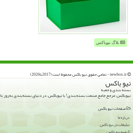
بلاگ نیوباکس
newbox.ir - تمامی حقوق نیو باكس محفوظ است (2017تا2026)
نیو باكس
بسته بندی و جعبه
نیوباکس، مرجع جامع صنعت بسته‌بندی! با نیوباکس، در دنیای بسته‌بندی به‌روز ب
صفحات نیو باكس
درباره ما
تبلیغات در نیو باكس
آرشیو نیو باكس