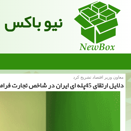
نیو باکس
معاون وزیر اقتصاد تشریح كرد
دلایل ارتقای 45پله ای ایران در شاخص تجارت فرامرزی بانك جهانی