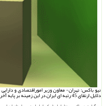
نیو باكس: تهران- معاون وزیر اموراقتصادی و دارایی «
دلایل ارتقای 45 رتبه ای ایران در این زمینه بر پایه آخرین گزارش بانك جهانی دانست.