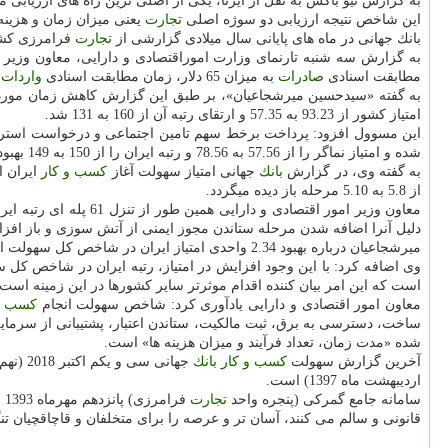
به گزارش نیو باكس به نقل از ایرنا، یكی از اصلی ترین راه های ارزیابی 
این شاخص نتیجه ارزیابی دو سوژه اصلی
تجارت
یعنی میزان زمان و هزی
بانك جهانی در ماه های پایانی سال میلادی گزارشی از
تجارت
فرامرزی كشوره
به گزارش سه شنبه تارنمای وزارت اموراقتصادی و دارایی، معاون وزیر
مطابقت اسنادی
صادرات
به میزان 65 دلار، زمان مطابقت اسنادی
واردات
ب
امتیاز كشور از 93.23 به 57.35 و ارتقای رتبه آن از 160 به 131 شد.
شده و امتیاز نماگر را از 57.56 به 78.56 و رتبه ایران را از 150 به 149 بهبود داده است.
به گفته وی، در گزارش
بانك
جهانی امتیاز سهولت آغاز
كسب و كار
ایران از 5.85 به 79.67 كاهش یافته و رتبه ایران در این نماگر 76 پله سقوط كرده است. 
از 5.8 به 5.10 مرحله باز دیده میگردد.
دلیل آنرا اضافه شدن مرحله ستاندن مجوز ایمنی از آتش سوزی و باز افزایش یافتن مولفه هزینه از 2 دلار به /6
میرشجاعیان درباره بهبود 2.34 واحدی امتیاز ایران در شاخص كل سهولت انجام
وی اضافه كرد: با این وجود افزایش در امتیاز، رتبه ایران در شاخص كل 
است كه این امر بیان كننده اقدام موثرتر سایر كشورها در این زمینه است.
معاون امور اقتصادی و دارایی یادآوری كرد: شاخص سهولت انجام
كسب و
ساخت، دسترسی به برق، ثبت مالكیت، ستاندن اعتبار، پشتیبانی از سرمای
شده «مدت زمان، تعداد فرآیند و میزان هزینه ها» است.
آخرین گزارش سهولت
كسب و كار
بانك
اردیبهشت ماه 1397) است.
سامانه جامع گمركی (پنجره واحد
تجارت
فرامرزی) پانزدهم مهرماه 1393 رونمایی گردید تا ضمن شفاف سازی تبادل اطلاعات بین
قانونی و سالم می كنند، آسان تر و عرصه را برای متخلفان و قاچاقچیان تنگ