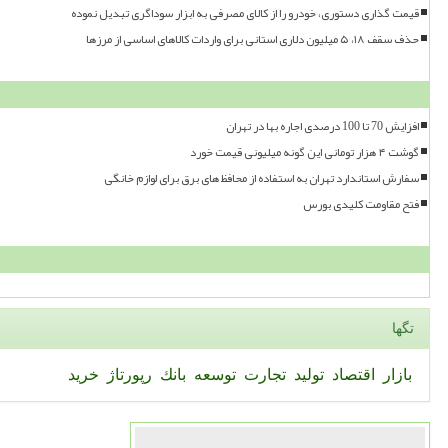
قیمت گذاری دستوری، خودرو را از کالای مصرفی به ابزار سوداگری تبدیل نموده
حذف سقف ۱۸، ۵ میلیون دلاری استانی برای واردات کالاهای اساسی از مرزها
افزایش 70 تا 100 درصدی اجاره بها در تهران
گوشت ۴ هزار تومانی این گونه میلیونی قیمت خورد
سفارش استاندارد تهران به استفاده از محافظ های برق برای لوازم خانگی
فتح مقاومت کلیدی بورس
تگها
بازار
اقتصاد
تولید
تجارت
توسعه
بانك
رپورتاژ
خرید