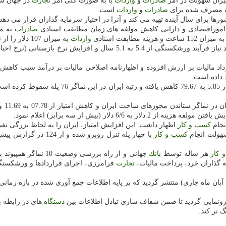
میزان سهولت در امر
صادرات
و
واردات
یا به صورت كلی امر
تجارت
در جهان 
نه مصرف شده برای
صادرات
و
واردات
است.
ا برای سال آینده تهیه می كند و آنرا در اختیار سرمایه گذاران قرار می دهد.
 اموراقتصادی و دارایی كاهش مولفه های زمان مطابقت اسنادی
صادرات
به میزان 87 ساعت،
ه میزان 152 ساعت و هزینه مطابقت اسنادی
واردات
به میزان 107 دلار را از نتایج ارتقای سامانه پنجره واحد
افزایش 57 روزه زمان آغاز
6 دلار (بیش از سه برابر) اعلام نمود.
كسب و كار
اظهار داشت: این افزایش امتیاز، ایران را به لحاظ بزرگی تغیی
سهولت انجام
كسب و كار
 كار
هر ساله توسط
بانك
جهانی و از راه بررسی
ه گذاران خرد، پرداخت مالیات،
تجارت
دستگاه
های در رابطه ب
 تر كند.