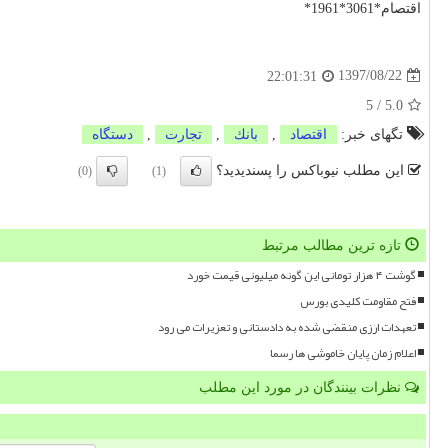
اقتصام*3061*1961*
1397/08/22
22:01:31
5
/
5.0
تگهای خبر:
اقتصاد
,
بانك
,
تجارت
,
دستگاه
این مطلب نیوباکس را پسندیدید؟
(0)
(1)
تازه ترین مطالب مرتبط
گوشت ۴ هزار تومانی این گونه میلیونی قیمت خورد
فتح مقاومت کلیدی بورس
تعهدات ارزی منقضی شده به دادستانی و تعزیرات می رود
اعلام زمان پایان خاموشی ها رسما
نظرات بینندگان در مورد این مطلب