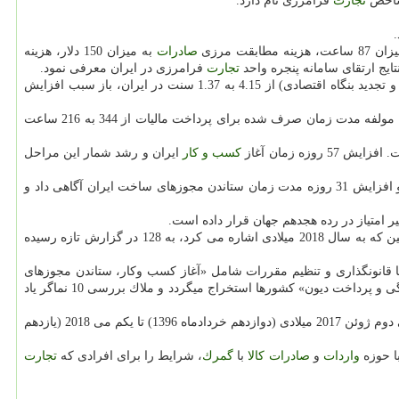
شاخص
تجارت
فرامرزی نام دارد.
 هزینه مطابقت مرزی
صادرات
به میزان 150 دلار، هزینه
تجارت
فرامرزی در ایران معرفی نمود.
به گفته «سیدحسین میرشجاعیان»، بر طبق این گزارش كاهش زمان مورد نیاز فرآیند ورشكستگی از 5.4 به 5.1 سال و افزایش نرخ بازستانی (نرخ احیا و تجدید بنگاه اقتصادی) از 4.15 به 1.37 سنت در ایران، باز سبب افزایش
این مسوول افزود: پرداخت برخط سهم تامین اجتماعی و درخواست استرداد مالیات بر ارزش افزوده و اظهارنامه اصلاحی مالیات بر درآمد سبب كاهش مولفه مدت زمان صرف شده برای پرداخت مالیات از 344 به 216 ساعت
كسب و كار
ایران و رشد شمار این مراحل
معاون وزیر امور اقتصادی و دارایی همین طور از تنزل 61 پله ای رتبه ایران در نماگر ستاندن مجوزهای ساخت ایران و كاهش امتیاز از 07.78 به 11.69 و افزایش 31 روزه مدت زمان ستاندن مجوزهای ساخت ایران آگاهی داد و
ر امتیاز در رده هجدهم جهان قرار داده است.
با چهار پله تنزل روبرو شده و از 124 در گزارش پیشین كه به سال 2018 میلادی اشاره می كرد، به 128 در گزارش تازه رسیده
 وضعیت 10 نماگر همپیوند با قانونگذاری و تنظیم مقررات شامل «آغاز كسب وكار، ستاندن مجوزهای
فرامرزی، اجرای قراردادها و ورشكستگی و پرداخت دیون» كشورها استخراج میگردد و ملاك بررسی 10 نماگر یاد
جهانی سی و یكم اكتبر 2018 (نهم آبان ماه جاری) منتشر گردید كه بر پایه اطلاعات جمع آوری شده در بازه زمانی دوم ژوئن 2017 میلادی (دوازدهم خردادماه 1396) تا یكم می 2018 (یازدهم
ا حوزه
واردات
و
صادرات
كالا
با
گمرك
، شرایط را برای افرادی كه
تجارت