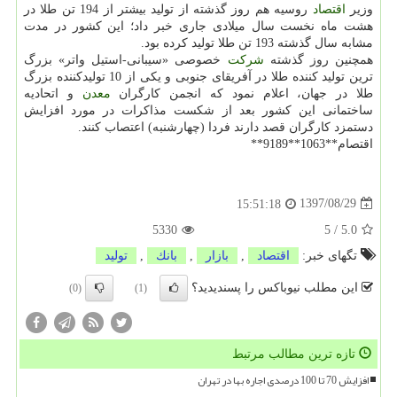
وزیر
اقتصاد
روسیه هم روز گذشته از تولید بیشتر از 194 تن طلا در
هشت ماه نخست سال میلادی جاری خبر داد؛ این كشور در مدت
مشابه سال گذشته 193 تن طلا تولید كرده بود.
همچنین روز گذشته
شركت
خصوصی «سیبانی-استیل واتر» بزرگ
ترین تولید كننده طلا در آفریقای جنوبی و یكی از 10 تولیدكننده بزرگ
طلا در جهان، اعلام نمود كه انجمن كارگران
معدن
و اتحادیه
ساختمانی این كشور بعد از شكست مذاكرات در مورد افزایش
دستمزد كارگران قصد دارند فردا (چهارشنبه) اعتصاب كنند.
اقتصام**1063**9189**
1397/08/29
15:51:18
5330
5
/
5.0
تگهای خبر:
اقتصاد
,
بازار
,
بانك
,
تولید
این مطلب نیوباکس را پسندیدید؟
(0)
(1)
تازه ترین مطالب مرتبط
افزایش 70 تا 100 درصدی اجاره بها در تهران