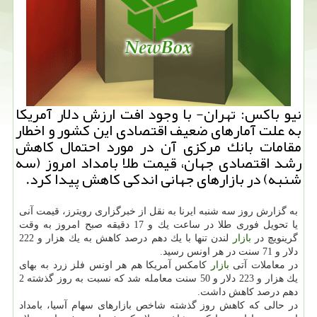
نیو باكس: تهران- با وجود افت ارزش دلار آمریكا
به علت آمارهای ضعیف اقتصادی این كشور و اخطار
مقامات بانك مركزی آن در مورد احتمال كاهش
رشد اقتصادی جهان، قیمت طلا بامداد امروز (سه
شنبه) در بازارهای جهانی اندكی كاهش پیدا كرد.
به گزارش روز سه شنبه ایرنا به نقل از خبرگزاری رویترز، قیمت آنی
یا تحویل فوری طلا در ساعت یك و 17 دقیقه صبح امروز به وقت
گرینویچ در
بازار
لندن تنها با یك دهم درصد كاهش به یك هزار و 222
دلار و 71 سنت در هر اونس رسید.
در معاملات آتی
بازار
كامكس آمریكا هم هر اونس فلز زرد به بهای
یك هزار و 223 دلار و 50 سنت معامله شد كه نسبت به روز گذشته 2
دهم درصد كاهش داشت.
در حالی كه كاهش روز گذشته شاخص بازارهای سهام آسیا، بامداد