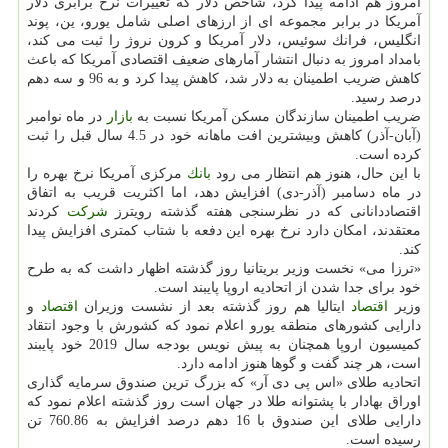
امروز هم ادامه پیدا كرد، شاخص دلار كه تغییرات نرخ برابری دلار
آمریكا در برابر مجموعه ای از ارزهای اصلی شامل یورو، ین، پوند
انگلیس، فرانك سوئیس، دلار آمریكا و كرون نروژ را ثبت می كند،
بامداد امروز به دنبال انتشار آمارهای ضعیف اقتصادی آمریكا كه باعث
كاهش ضریب اطمینان به دلار شد، كاهش پیدا كرد و به 96 و سه دهم
درصد رسید.
ضریب اطمینان سازندگان مسكن آمریكا نسبت به
بازار
در ماه نوامبر
(آبان-آذر) كاهش وبیشترین افت ماهانه خود در 4.5 سال قبل را ثبت
كرده است.
با این حال، هنوز هم انتظار می رود
بانك
مركزی آمریكا نرخ بهره را
در ماه دسامبر (آذر-دی) افزایش دهد، اما اكثریت قریب به اتفاق
اقتصاددانانی كه در نظرسنجی هفته گذشته رویترز
شركت
كردند
معتقدند، امكان دارد نرخ بهره این دفعه با شتاب كمتری افزایش پیدا
كند.
«ترزا می» نخست وزیر بریتانیا روز گذشته اظهار داشت كه به طرح
خود برای جدا شدن از اتحادیه اروپا پایبند است.
وزیر
اقتصاد
ایتالیا هم روز گذشته بعد از نشست وزیران
اقتصاد
و
دارایی كشورهای منطقه یورو اعلام نمود كه كشورش با وجود انتقاد
كمیسیون اروپا همچنان به پیش نویس بودجه سال 2019 خود پایبند
است، هر چند گفت و گوها هنوز ادامه دارد.
اتحادیه طلای «اس پی دی آر» كه بزرگ ترین صندوق سرمایه گذاری
اوراق بهادار با پشتوانه طلا در جهان است روز گذشته اعلام نمود كه
دارایی طلای این صندوق با 16 دهم درصد افزایش به 760.86 تن
رسیده است.