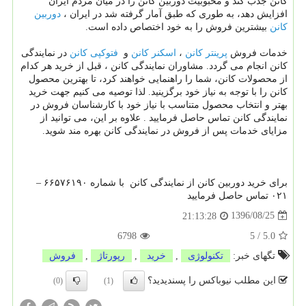
کانن جذب کند و محبوبیت دوربین کانن را در میان مردم ایران
دوربین
افزایش دهد، به طوری که طبق آمار گرفته شد در ایران ،
کانن
بیشترین فروش را به خود اختصاص داده است.
پرینتر کانن
اسکنر کانن
فتوکپی کانن
خدمات فروش
،
و
در نمایندگی
کانن انجام می گردد. مشاوران نمایندگی کانن ، قبل از خرید هر کدام
از محصولات کانن، شما را راهنمایی خواهند کرد، تا بهترین محصول
کانن را با توجه به نیاز خود برگزینید. لذا توصیه می کنیم جهت خرید
بهتر و انتخاب محصول متناسب با نیاز خود با کارشناسان فروش در
نمایندگی کانن تماس حاصل فرمایید . علاوه بر این، می توانید از
مزایای خدمات پس از فروش در نمایندگی کانن بهره مند شوید.
برای خرید دوربین کانن از نمایندگی کانن با شماره ۶۶۵۷۶۱۹۰ –
۰۲۱ تماس حاصل فرمایید
1396/08/25
21:13:28
6798
5
/
5.0
تگهای خبر:
تكنولوژی
,
خرید
,
رپورتاژ
,
فروش
این مطلب نیوباکس را پسندیدید؟
(0)
(1)