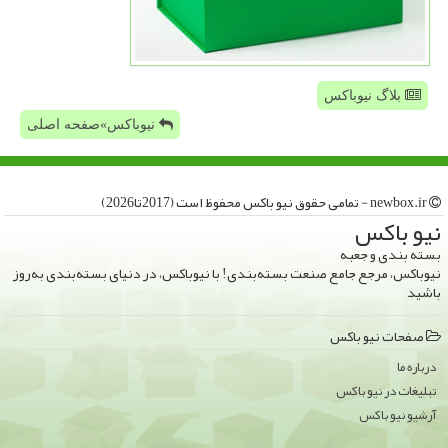
بلاگ نیوباکس
نیوباکس»صفحه اصلی
newbox.ir - تمامی حقوق نیو باكس محفوظ است (2017تا2026)
نیو باكس
بسته بندی و جعبه
نیوباکس، مرجع جامع صنعت بسته‌بندی! با نیوباکس، در دنیای بسته‌بندی به‌روز
باشید
صفحات نیو باكس
درباره ما
تبلیغات در نیو باكس
آرشیو نیو باكس