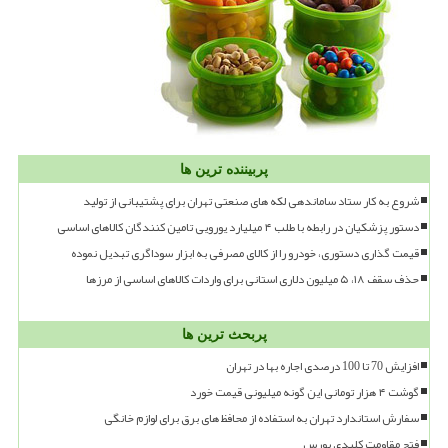
پربیننده ترین ها
شروع به کار ستاد ساماندهی لکه های صنعتی تهران برای پشتیبانی از تولید
دستور پزشکیان در رابطه با طلب ۴ میلیارد یورویی تامین کنندگان کالاهای اساسی
قیمت گذاری دستوری، خودرو را از کالای مصرفی به ابزار سوداگری تبدیل نموده
حذف سقف ۱۸، ۵ میلیون دلاری استانی برای واردات کالاهای اساسی از مرزها
پربحث ترین ها
افزایش 70 تا 100 درصدی اجاره بها در تهران
گوشت ۴ هزار تومانی این گونه میلیونی قیمت خورد
سفارش استاندارد تهران به استفاده از محافظ های برق برای لوازم خانگی
فتح مقاومت کلیدی بورس