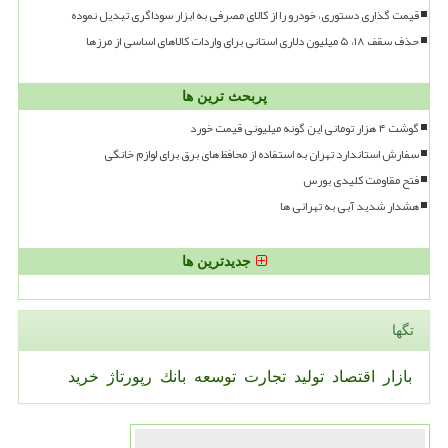
قیمت گذاری دستوری، خودرو را از کالای مصرفی به ابزار سوداگری تبدیل نموده
حذف سقف ۱۸، ۵ میلیون دلاری استانی برای واردات کالاهای اساسی از مرزها
پربحث ترین ها
گوشت ۴ هزار تومانی این گونه میلیونی قیمت خورد
سفارش استاندارد تهران به استفاده از محافظ های برق برای لوازم خانگی
فتح مقاومت کلیدی بورس
هشدار شدید آبی به تهرانی ها
جدیدترین ها
تگها
بازار
اقتصاد
تولید
تجارت
توسعه
بانك
رپورتاژ
خرید