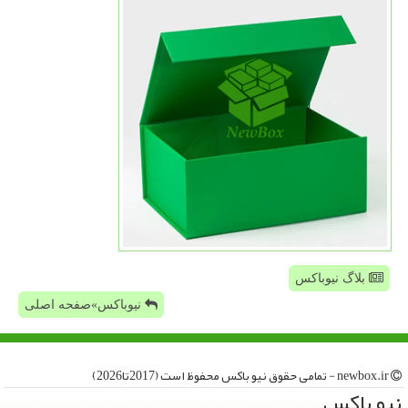
بلاگ نیوباکس
نیوباکس»صفحه اصلی
newbox.ir - تمامی حقوق نیو باكس محفوظ است (2017تا2026)
نیو باكس