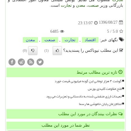
بازرگانی وزیر
صنعت
،
معدن
و
تجارت
است.
1396/08/27
23:13:07
6485
5
/
5.0
تگهای خبر:
اقتصاد
,
تجارت
,
صنعت
,
معدن
این مطلب نیوباکس را پسندیدید؟
(0)
(1)
تازه ترین مطالب مرتبط
گوشت ۴ هزار تومانی این گونه میلیونی قیمت خورد
فتح مقاومت کلیدی بورس
تعهدات ارزی منقضی شده به دادستانی و تعزیرات می رود
اعلام زمان پایان خاموشی ها رسما
نظرات بینندگان در مورد این مطلب
نظر شما در مورد این مطلب