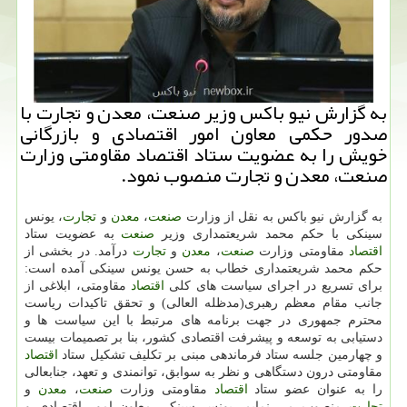
به گزارش نیو باكس وزیر صنعت، معدن و تجارت با
صدور حكمی معاون امور اقتصادی و بازرگانی
خویش را به عضویت ستاد اقتصاد مقاومتی وزارت
صنعت، معدن و تجارت منصوب نمود.
به گزارش نیو باكس به نقل از وزارت
صنعت
،
معدن
و
تجارت
، یونس
سینكی با حكم محمد شریعتمداری وزیر
صنعت
به عضویت ستاد
اقتصاد
مقاومتی وزارت
صنعت
،
معدن
و
تجارت
درآمد. در بخشی از
حكم محمد شریعتمداری خطاب به حسن یونس سینكی آمده است:
برای تسریع در اجرای سیاست های كلی
اقتصاد
مقاومتی، ابلاغی از
جانب مقام معظم رهبری(مدظله العالی) و تحقق تاكیدات ریاست
محترم جمهوری در جهت برنامه های مرتبط با این سیاست ها و
دستیابی به توسعه و پیشرفت اقتصادی كشور، بنا بر تصمیمات بیست
و چهارمین جلسه ستاد فرماندهی مبنی بر تكلیف تشكیل ستاد
اقتصاد
مقاومتی درون دستگاهی و نظر به سوابق، توانمندی و تعهد، جنابعالی
را به عنوان عضو ستاد
اقتصاد
مقاومتی وزارت
صنعت
،
معدن
و
تجارت
منصوب می نمایم. یونس سینكی معاون امور اقتصادی و