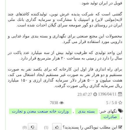
فویل در ایران تولید شود.
گفتنی است كه شركت پدیده عرش نوین، تولیدكننده كاغذهای چند
لایه(مولتی لایر) و اسپتیك با مشاركت و سرمایه گذاری بانك ملی
ایران در روستای دو گور صومعه سرای گیلان احداث شده است.
محصولات این مجتع صنعتی برای نگهداری و بسته بندی مواد غذایی و
دارویی مورد استفاده قرار می گیرد.
این واحد تولیدی كه ظرفیت تولید بیش از سه میلیارد عدد پاكت در
سال را دارد در زمینی به مساحت ۲۰ هزار مترمربع قرار دارد.
برای راه اندازی فاز اول این كارخانه كه برای یكصد نفر به صورت
مستقیم و دو هزار نفر به صورت غیر مستقیم ایجاد اشتغال می كند،
هشت میلیون و ۵۰۰ هزار دلار سرمایه گذاری ارزی و ۱۵۰ میلیارد
ریال سرمایه گذاری ریالی صورت گرفت.
1396/04/11
23:47:27
7038
5
/
5.0
تگهای خبر:
بسته بندی
,
وزارت خانه صنعت معدن و تجارت
,
صادرات
این مطلب نیوباکس را پسندیدید؟
(0)
(1)