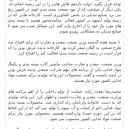
توجه قرار بگیرد. دولت یازدهم تلاش هایی را در این زمینه انجام داد.
یكی دیگر از صنایعی كه از نبود صنعت بسته بندی قوی در كشور رنج
می برد صنایع تبدیلی در بخش كشاورزی است. كارخانه هایی كه در
زمینه تولید آبمیوه در كشور فعالی میكنندمجبور هستند تا بسته بندی
های مورد نیاز خود را از اخارج وارد كنند. این مسائل سبب می شود تا
صنایع تبدیلی به مشكلاتی روبرو شوند.
5 شنبه هفته گذشته وزیر صنعت معدن و تجارت كه برای افتتاح چند
طرح صنعتی به گیلان سفر كرده بود. كارخانه پدیده عرش نوین را كه
قرار است در زمینه صنعت بسته بندی فعالیت كند را افتتاح كرد.
وزیر صنعت، معدن و تجارت ساخت ماشین آلات بسته بندی و پكینگ
مواد غذایی یكی از برنامه های مهم شركت صنعتی پدیده عرش نوین
در آینده دانست و گفت: محصولات این واحد تولیدی برای صنعت مواد
غذایی كشور مورد نیاز هستند.
محمدرضا نعمت زاده، حمایت از تولید داخلی را از اهم برنامه های
وزارت صنعت، معدن و تجارت دانست و اظهار كرد: این واحد تولیدی
كه به دست خانواده وارتانیان راه اندازی شد، محصولات بسته بندی
مواد غذایی اعم از لبنیات و آب میوه را تولید می كند كه از این لحاظ
كه در این حوزه عمدتا واردكننده هستیم، محصولی مورد نیاز برای
صنعت مواد غذایی كشور محسوب می شود.