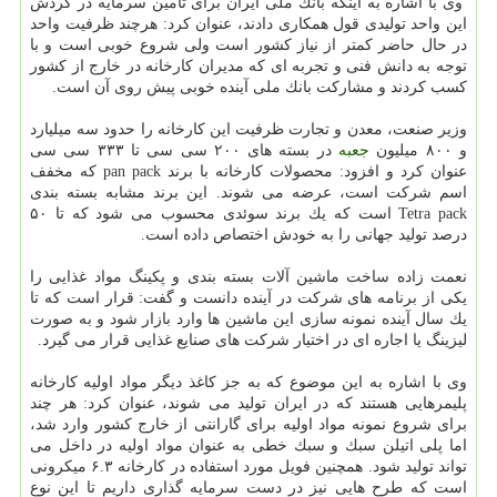
وی با اشاره به اینكه بانك ملی ایران برای تامین سرمایه در گردش
این واحد تولیدی قول همكاری دادند، عنوان كرد: هرچند ظرفیت واحد
در حال حاضر كمتر از نیاز كشور است ولی شروع خوبی است و با
توجه به دانش فنی و تجربه ای كه مدیران كارخانه در خارج از كشور
كسب كردند و مشاركت بانك ملی آینده خوبی پیش روی آن است.
وزیر صنعت، معدن و تجارت ظرفیت این كارخانه را حدود سه میلیارد
و ۸۰۰ میلیون
جعبه
در بسته های ۲۰۰ سی سی تا ۳۳۳ سی سی
عنوان كرد و افزود: محصولات كارخانه با برند pan pack كه مخفف
اسم شركت است، عرضه می شوند. این برند مشابه بسته بندی
Tetra pack است كه یك برند سوئدی محسوب می شود كه تا ۵۰
درصد تولید جهانی را به خودش اختصاص داده است.
نعمت زاده ساخت ماشین آلات بسته بندی و پكینگ مواد غذایی را
یكی از برنامه های شركت در آینده دانست و گفت: قرار است كه تا
یك سال آینده نمونه سازی این ماشین ها وارد بازار شود و به صورت
لیزینگ یا اجاره ای در اختیار شركت های صنایع غذایی قرار می گیرد.
وی با اشاره به این موضوع كه به جز كاغذ دیگر مواد اولیه كارخانه
پلیمرهایی هستند كه در ایران تولید می شوند، عنوان كرد: هر چند
برای شروع نمونه مواد اولیه برای گارانتی از خارج كشور وارد شد،
اما پلی اتیلن سبك و سبك خطی به عنوان مواد اولیه در داخل می
تواند تولید شود. همچنین فویل مورد استفاده در كارخانه ۶.۳ میكرونی
است كه طرح هایی نیز در دست سرمایه گذاری داریم تا این نوع