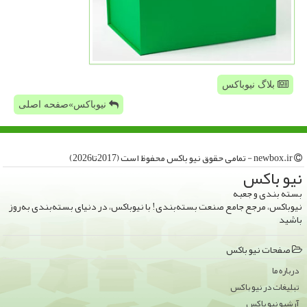
بلاگ نیوباکس
نیوباکس»صفحه اصلی
newbox.ir - تمامی حقوق نیو باكس محفوظ است (2017تا2026)
نیو باكس
بسته بندی و جعبه
نیوباکس، مرجع جامع صنعت بسته‌بندی! با نیوباکس، در دنیای بسته‌بندی به‌روز
باشید
صفحات نیو باكس
درباره ما
تبلیغات در نیو باكس
آرشیو نیو باكس