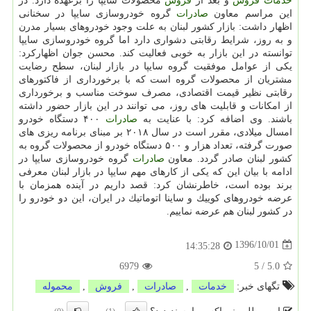
خدمات
فروش
و بعد از
فروش
محصولات سایپا را برعهده دارد. در
این مراسم معاون
صادرات
گروه خودروسازی سایپا در سخنانی
اظهار داشت: بازار كشور لبنان به علت وجود خودروهای بسیار مدرن
و به روز، شرایط رقابتی دشواری دارد اما گروه خودروسازی سایپا
توانسته در این بازار به خوبی فعالیت كند. محسن جوان اظهاركرد:
یكی از عوامل موفقیت گروه سایپا در بازار لبنان، سطح رضایت
مشتریان از محصولات گروه است كه با برخورداری از فاكتورهای
رقابتی نظیر قیمت اقتصادی، مصرف سوخت مناسب و برخورداری
از امكانات و قابلیت های روز، می توانند در این بازار حضور داشته
باشند. وی اضافه كرد: با عنایت به
صادرات
۴۰۰ دستگاه خودرو
امسال میلادی، مقرر است در سال ۲۰۱۸ بر مبنای برنامه ریزی های
صورت گرفته، تعداد هزار و ۵۰۰ دستگاه خودرو از محصولات گروه به
كشور لبنان صادر گردد. معاون
صادرات
گروه خودروسازی سایپا در
ادامه با بیان این كه یكی از كارهای مهم سایپا در بازار لبنان معرفی
برند بوده است، خاطرنشان كرد: قصد داریم در آینده همزمان با
عرضه خودروهای كوییك و ساینا اتوماتیك در ایران، این دو خودرو را
در كشور لبنان هم عرضه نماییم.
1396/10/01
14:35:28
6979
5
/
5.0
تگهای خبر:
خدمات
,
صادرات
,
فروش
,
محموله