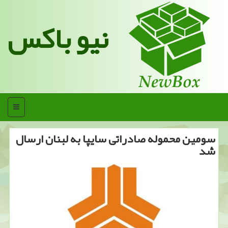
نیو باکس
منو
سومین محموله صادراتی سایپا به لبنان ارسال
شد