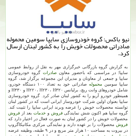
نیو باكس: گروه خودروسازی سایپا سومین محموله
صادراتی محصولات خویش را به كشور لبنان ارسال
كرد.
به گزارش گروه بازرگانی خبرگزاری مهر به نقل از روابط عمومی
سایپا؛ در مراسمی كه باحضور معاون
صادرات
گروه خودروسازی
سایپا و جمعی از معاونان و مدیران این مجموعه برگزار شد، گروه
سایپا سومین
محموله
صادراتی خود به تعداد ۱۰۰ دستگاه خودرو،
شامل خودروهای وانت ریچ، برلیانس H۲۲۰، H۲۳۰، H۳۲۰ و H۳۳۰ و
همینطور خودرو آریو را به كشور لبنان صادر كرد. گروه خودروسازی
سایپا بعنوان اولین شركت خودروساز ایرانی است كه در كشور لبنان
توانسته محصولات خویش را عرضه وبرند ایرانی سایپا را تثبیت كند.
گروه سایپا هم اكنون شش نمایندگی
فروش
و
خدمات
بعد از
فروش
محصولات خویش را در كشور لبنان به صورت فعال در اختیار دارد كه
فروش
محصولات را بر عهده دارند و نمایندگی مركزی مكانیكاگروپ
در بیروت به مساحت ۱۰ هزار متر مربع و در ۹ طبقه، وظیفه عرضه