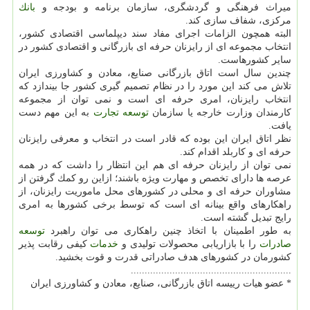
میراث فرهنگی و گردشگری، سازمان برنامه و بودجه و
بانك
مركزی، شفاف سازی كند.
البته همچون الزامات اجرای مفاد سند دیپلماسی اقتصادی كشور،
انتخاب مجموعه ای از رایزنان حرفه ای بازرگانی و اقتصادی كشور در
سایر كشورهاست.
چندین سال است اتاق بازرگانی صنایع، معادن و كشاورزی ایران
تلاش می كند این مورد را در نظام تصمیم گیری كشور جا بیندازد كه
انتخاب رایزنان، امری حرفه ای است و نمی توان از مجموعه
كارمندان وزارت خارجه یا سازمان
توسعه
تجارت
به این مهم دست
یافت.
نظر اتاق ایران این بوده كه قادر است در انتخاب و معرفی رایزنان
حرفه ای و كاربلد اقدام كند.
نمی توان از رایزنان حرفه ای هم این انتظار را داشت كه در همه
عرصه ها دارای تخصص و مهارت ویژه باشند؛ ازاین رو كمك گرفتن از
مشاوران حرفه ای و محلی در كشورهای محل ماموریت رایزنان، از
راهكارهای واقع بینانه ای است كه توسط برخی كشورها به امری
رایج تبدیل گشته است.
به طور اطمینان با اتخاذ چنین راهكاری می توان راهبرد
توسعه
صادرات
را با بازاریابی محصولات تولیدی و
خدمات
كیفی رقابت پذیر
كشورمان در كشورهای هدف صادراتی قدرت و قوت بخشید.
..........................................................
* عضو هیات رییسه اتاق بازرگانی، صنایع، معادن و كشاورزی ایران