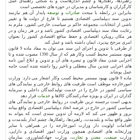
راهبردها، راهكارها و چشم اندازهاست و به شكلی راهنمای عمل
كارگزاران و كارشناسان و مدیران در حوزه های تخصصی است.
بنابراین در رابطه با مبحث
صادرات
و
توسعه
پایدار آن هم نیازمند
تدوین سند دیپلماسی اقتصادی هستیم تا فارغ از دولت ها و تغییر
ناشی از انتخابات، مجموعه حاكم بر سیاست خارجی كشور، ملزم به
رعایت مفاد سند دیپلماسی اقتصادی كشور باشد و در هر زمان و در
هر مكان رویكرد اقتصادی و حفظ منافع اقتصادی كشور را بعنوان
امری مرجح بپذیرد، ایمان داشته باشد و عمل كند.
از طرفی با تدوین و اجرای این سند می توان به مفاد ماده 9 قانون
بهبود مستمر محیط كسب وكار هم كه از سال 1390 مصوب شده و تا
اجرایی شدن مفاد قانون و تبصره های آن و تدوین و ابلاغ آیین نامه
های اجرایی چندین سال معطلی و تاخیر روا داشته شده است جامه
عمل پوشاند.
ماده 9 قانون بهبود مستمر محیط كسب وكار اشعار می دارد: وزارت
امورخارجه موظف است ظرفیت های روابط خارجی و نمایندگی های
سیاسی كشور در خارج را در خدمت تولیدكنندگان داخلی و سرمایه
گذاران در ایران و بویژه صادركنندگان كالاها و
خدمات
قرار دهد.
بدیهی است برجسته ترین ظرفیت در روابط خارجی و نمایندگی های
سیاسی كشور در خارج در عرصه اتخاذ دیپلماسی اقتصادی واقع بینانه
بروز و ظهور می كند كه لازمه آن تدوین سندی است كه بتواند به
طور واقع بینانه و بلندمدت، راهبردها، راهكارها، چشم انداز بلندمدت و
اقدامات اولویت دار وزارت امورخارجه را در همراهی با سایر
وزارتخانه های اقتصادی همچون وزارت امور اقتصادی و دارایی،
وزارت
صنعت
،
معدن
و
تجارت
، وزارت جهادكشاورزی، سازمان