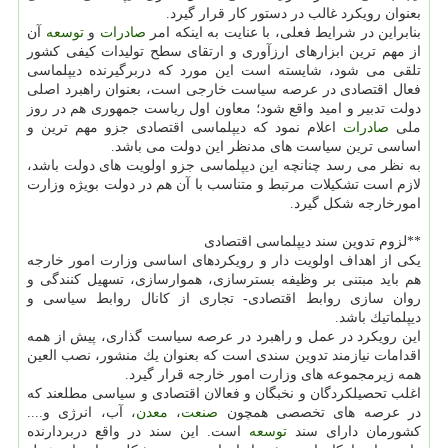
بعنوان رویكرد غالب در دستور كار قرار گیرد.
بنابراین در شرایط فعلی، با عنایت به اینكه امر
صادرات
و
توسعه
آن
از مهم ترین ابزارهای ارزآوری و ارتقای سطح تولیدات كیفی كشور
تلقی می شود، شایسته است این مورد كه دربرگیرنده دیپلماسی
فعال اقتصادی در عرصه سیاست خارجی است، بعنوان راهبرد اصلی
دولت تدبیر و امید واقع شود؛ معاون اول ریاست جمهوری هم در روز
ملی
صادرات
اعلام نمود كه دیپلماسی اقتصادی جزو مهم ترین و
اساسی ترین سیاست های مدنظر این دولت می باشد.
به نظر می رسد چنانچه این دیپلماسی جزو اولویت های دولت باشد،
لازم است تشكیلات مرتبط و متناسب با آن هم در دولت بویژه وزارت
امورخارجه شكل گیرد.
**لزوم تدوین سند دیپلماسی اقتصادی
یكی از اهداف اولویت دار و رویكردهای اساسی وزارت امور خارجه
هم باید مبتنی بر وظیفه بسترسازی، هموارسازی، تسهیل كنندگی و
روان سازی روابط اقتصادی- تجاری از كانال روابط سیاسی و
دیپلماتیك باشد.
این رویكرد در عمل و راهبرد در عرصه سیاست گذاری، پیش از همه
اقدامات نیازمند تدوین سندی است كه بعنوان یك منشور، نصب العین
همه زیرمجموعه های وزارت امور خارجه قرار گیرد.
اغلب تحصیلكردگان و نخبگان و فعالان اقتصادی و سیاسی مطلعند كه
در عرصه های تخصصی همچون
صنعت
،
معدن
، آب، انرژی و....
كشورمان دارای سند
توسعه
است. این سند در واقع دربردارنده