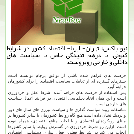
نیو باكس: تهران- ایرنا- اقتصاد كشور در شرایط
كنونی، با درهم تنیدگی خاص با سیاست های
داخلی و خارجی روبروست.
فرصت های فراهم شده ناشی از توافق برجام توانسته است
بسترهای گسترده ای از تعاملات سیاسی، اقتصادی را برای كشورمان
فراهم آورد.
پس استفاده از فرصت های فراهم آمده، شرط عقل و خردورزی
است و این همان اتخاذ دیپلماسی اقتصادی در فرآیند اعمال سیاست
های خارجی است.
متاسفانه روند سیاست گذاری ها و سیاست ورزی های سال های دور
و نزدیك نشان داده است هیچ گاه روابط كشورمان با سایر كشورها بر
مبنای رویكردهای اقتصادی و با لحاظ منافع اقتصادی، همراه نبوده
است. ازاین رو شرط خردورزی در گسترش روابط با سایر كشورها
ایجاب می كند در شرایط فعلی، فعال سازی دیپلماسی اقتصادی