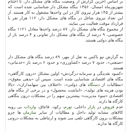
بر اساس آخرین گزارش از وضعیت بنگاه های مشكل دار، تا اختتام
شهریورماه امسال، ۱۳۵۶ بنگاه مشكل دار شناسایی شده است كه
بیشتر از ۱۴۵ هزار نیروی كار در این واحدها مشغول به كار هستند. از
این تعداد نیروی شاغل در بنگاه های مشكل دار، ۱۱۲ هزار نفر با
قرارداد موقت فعالیت می نمایند.
از مجموع بنگاه های مشكل دار، ۸۷ درصد واحدها معادل ۱۱۲۱ بنگاه
خصوصی، ۹ درصد از بنگاه های مشكل دار تعاونی و ۴ درصد باز از
بنگاه های دولتی هستند.
به گزارش نیو باكس به نقل از مهر، ۸۹ درصد بنگاه های مشكل دار
«صنعتی»، حدود ۷ درصد «كشاورزی» و حدود ۶ درصد باز «خدماتی»
هستند.
«كمبود نقدینگی و سرمایه درگردش» اولین مشكل «درون كارگاهی»
بنگاه های اقتصادی شناسایی شده است. سپس آن «بدهی معوق»،
«مطالبات از
دستگاه
های دولتی»، «اختلاف بین سهامداران»، «بالا
بودن هزینه های تولید»، «انباشت محصول» و در برخی از بنگاه های
اقتصادی «سوء مدیریت» بیشترین سهم را در مشكلات درون بنگاهی
كارگاه ها دارند.
عدم
فروش
در
بازار
داخلی،
تورم
، ركود، قاچاق،
واردات
بی رویه
كالاهای مشابه تولید داخل و مطالبات از سایر
سازمان
ها جزو
مشكلات برون كارگاهی تلقی می شوند و ارتباطی به مشكلات درونی
كارگاه ها ندارند.