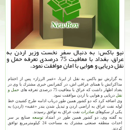
نیو باكس: به دنبال سفر نخست وزیر اردن به
عراق، بغداد با معافیت 75 درصدی تعرفه حمل و
نقل دریایی و هوایی با امان موافقت نمود.
به گزارش نیو باكس به نقل از ایرنا، «عمر الرزاز» پس از اختتام
مذاكراتش با همتای عراقی اش، در كنفرانس خبری مشترك با وی در
بغداد اظهار داشت كه عراق با معافیت 75 درصدی تعرفه های
حمل و
نقل
دریایی و هوایی با اردن موافقت نمود.
وی اضافه كرد كه دو كشور همین طور درباب ادامه طرح كشیدن خط
لوله نفت عراق به اراضی اردن و تبدیل شدن بندر «عقبه» (اردن) به
یكی از سكوهای
صادرات
نفت عراق به توافق رسیدند.
به گفته وی، دو كشور همین طور در امتداد
توسعه
صنایع بر سر
احداث منطقه صنعتی مشترك به مساحت 24 كیلومترمربع توافق
كردند.