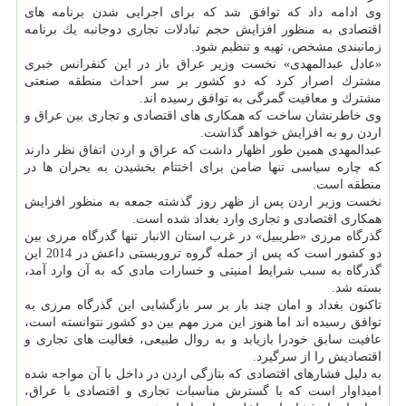
وی ادامه داد كه توافق شد كه برای اجرایی شدن برنامه های
اقتصادی به منظور افزایش حجم تبادلات تجاری دوجانبه یك برنامه
زمانبندی مشخص، تهیه و تنظیم شود.
«عادل عبدالمهدی» نخست وزیر عراق باز در این كنفرانس خبری
مشترك اصرار كرد كه دو كشور بر سر احداث منطقه صنعتی
مشترك و معافیت گمرگی به توافق رسیده اند.
وی خاطرنشان ساخت كه همكاری های اقتصادی و تجاری بین عراق و
اردن رو به افزایش خواهد گذاشت.
عبدالمهدی همین طور اظهار داشت كه عراق و اردن اتفاق نظر دارند
كه چاره سیاسی تنها ضامن برای اختتام بخشیدن به بحران ها در
منطقه است.
نخست وزیر اردن پس از ظهر روز گذشته جمعه به منظور افزایش
همكاری اقتصادی و تجاری وارد بغداد شده است.
گذرگاه مرزی «طریبیل» در غرب استان الانبار تنها گذرگاه مرزی بین
دو كشور است كه پس از حمله گروه تروریستی داعش در 2014 این
گذرگاه به سبب شرایط امنیتی و خسارات مادی كه به آن وارد آمد،
بسته شد.
تاكنون بغداد و امان چند بار بر سر بازگشایی این گذرگاه مرزی به
توافق رسیده اند اما هنوز این مرز مهم بین دو كشور نتوانسته است،
عافیت سابق خودرا بازیابد و به روال طبیعی، فعالیت های تجاری و
اقتصادیش را از سرگیرد.
به دلیل فشارهای اقتصادی كه بتازگی اردن در داخل با آن مواجه شده
امیداوار است كه با گسترش مناسبات تجاری و اقتصادی با عراق،