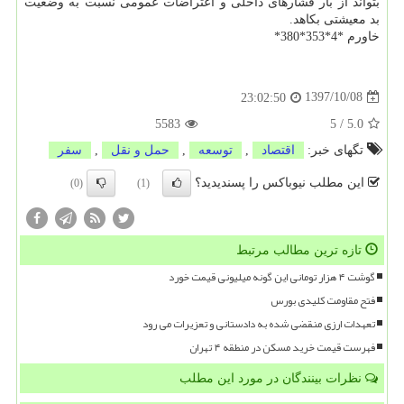
بتواند از بار فشارهای داخلی و اعتراضات عمومی نسبت به وضعیت
بد معیشتی بكاهد.
خاورم *4*353*380*
1397/10/08
23:02:50
5583
5
/
5.0
تگهای خبر:
اقتصاد
,
توسعه
,
حمل و نقل
,
سفر
این مطلب نیوباکس را پسندیدید؟
(0)
(1)
تازه ترین مطالب مرتبط
گوشت ۴ هزار تومانی این گونه میلیونی قیمت خورد
فتح مقاومت کلیدی بورس
تعهدات ارزی منقضی شده به دادستانی و تعزیرات می رود
فهرست قیمت خرید مسکن در منطقه ۴ تهران
نظرات بینندگان در مورد این مطلب