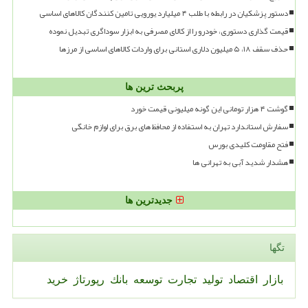
دستور پزشکیان در رابطه با طلب ۴ میلیارد یورویی تامین کنندگان کالاهای اساسی
قیمت گذاری دستوری، خودرو را از کالای مصرفی به ابزار سوداگری تبدیل نموده
حذف سقف ۱۸، ۵ میلیون دلاری استانی برای واردات کالاهای اساسی از مرزها
پربحث ترین ها
گوشت ۴ هزار تومانی این گونه میلیونی قیمت خورد
سفارش استاندارد تهران به استفاده از محافظ های برق برای لوازم خانگی
فتح مقاومت کلیدی بورس
هشدار شدید آبی به تهرانی ها
جدیدترین ها
تگها
بازار
اقتصاد
تولید
تجارت
توسعه
بانك
رپورتاژ
خرید