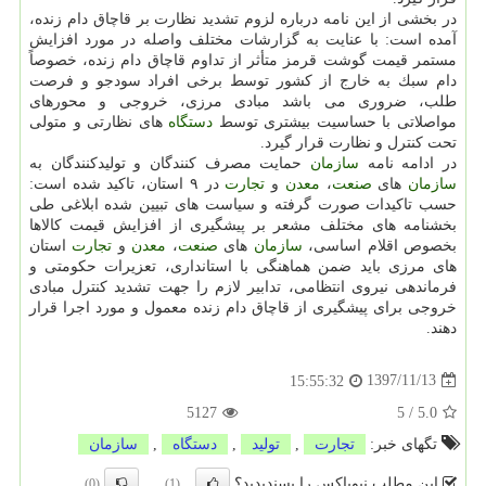
در بخشی از این نامه درباره لزوم تشدید نظارت بر قاچاق دام زنده،
آمده است: با عنایت به گزارشات مختلف واصله در مورد افزایش
مستمر قیمت گوشت قرمز متأثر از تداوم قاچاق دام زنده، خصوصاً
دام سبك به خارج از كشور توسط برخی افراد سودجو و فرصت
طلب، ضروری می باشد مبادی مرزی، خروجی و محورهای
مواصلاتی با حساسیت بیشتری توسط
دستگاه
های نظارتی و متولی
تحت كنترل و نظارت قرار گیرد.
در ادامه نامه
سازمان
حمایت مصرف كنندگان و تولیدكنندگان به
سازمان
های
صنعت
،
معدن
و
تجارت
در ۹ استان، تاكید شده است:
حسب تاكیدات صورت گرفته و سیاست های تبیین شده ابلاغی طی
بخشنامه های مختلف مشعر بر پیشگیری از افزایش قیمت كالاها
بخصوص اقلام اساسی،
سازمان
های
صنعت
،
معدن
و
تجارت
استان
های مرزی باید ضمن هماهنگی با استانداری، تعزیرات حكومتی و
فرماندهی نیروی انتظامی، تدابیر لازم را جهت تشدید كنترل مبادی
خروجی برای پیشگیری از قاچاق دام زنده معمول و مورد اجرا قرار
دهند.
1397/11/13
15:55:32
5127
5
/
5.0
تگهای خبر:
تجارت
,
تولید
,
دستگاه
,
سازمان
این مطلب نیوباکس را پسندیدید؟
(0)
(1)