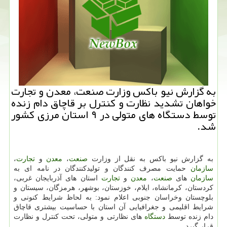
به گزارش نیو باكس وزارت صنعت، معدن و تجارت
خواهان تشدید نظارت و كنترل بر قاچاق دام زنده
توسط دستگاه های متولی در ۹ استان مرزی كشور
شد.
به گزارش نیو باكس به نقل از وزارت
صنعت
،
معدن
و
تجارت
،
سازمان
حمایت مصرف كنندگان و تولیدكنندگان در نامه ای به
سازمان
های
صنعت
،
معدن
و
تجارت
استان های آذربایجان غربی،
كردستان، كرمانشاه، ایلام، خوزستان، بوشهر، هرمزگان، سیستان و
بلوچستان وخراسان جنوبی اعلام نمود: به لحاظ شرایط كنونی و
شرایط اقلیمی و جغرافیایی آن استان با حساسیت بیشتری قاچاق
دام زنده توسط
دستگاه
های نظارتی و متولی، تحت كنترل و نظارت
قرار گیرد.