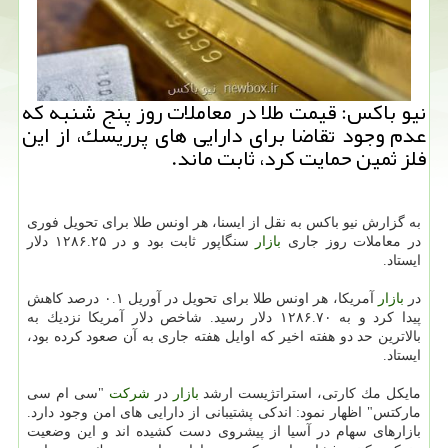
نیو باكس: قیمت طلا در معاملات روز پنج شنبه كه
عدم وجود تقاضا برای دارایی های پرریسك، از این
فلز ثمین حمایت كرد، ثابت ماند.
به گزارش نیو باكس به نقل از ایسنا، هر اونس طلا برای تحویل فوری
در معاملات روز جاری
بازار
سنگاپور ثابت بود و در ۱۲۸۶.۲۵ دلار
ایستاد.
در
بازار
آمریكا، هر اونس طلا برای تحویل در آوریل ۰.۱ درصد كاهش
پیدا كرد و به ۱۲۸۶.۷۰ دلار رسید. شاخص دلار آمریكا نزدیك به
بالاترین حد دو هفته اخیر كه اوایل هفته جاری به آن صعود كرده بود،
ایستاد.
مایكل مك كارتی، استراتژیست ارشد
بازار
در
شركت
"سی ام سی
ماركتس" اظهار نمود: اندكی پشتیبانی از دارایی های امن وجود دارد.
بازارهای سهام در آسیا از پیشروی دست كشیده اند و این وضعیت