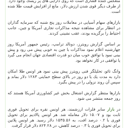
منعكس كننده فشاری است كه روی دارایی های پر ریسك وجود دارد.
از طرف دیگر قوی شدن ارزش دلار، مانع از افزایش قیمت طلا شده
است.
بازارهای سهام آسیایی در معاملات روز پنج شنبه كه سرمایه گذاران
در انتظار برای مشاهده نتیجه مذاكرات تجاری آمریكا و چین، جانب
احتیاط را برگزیده بودند، عقب نشینی كردند.
بر اساس گزارش رویترز، دونالد ترامپ، رئیس جمهور آمریكا روز
چهارشنبه اعلام نمود مذاكرات با چین به خوبی پیش می رود و پیش
بینی نمود یا توافق خوب میان دو قدرت اقتصادی جهان انجام می گیرد
یا توافقی در كار نخواهد بود.
وانگ تائو، تحلیلگر فنی رویترز پیش بینی نمود هر اونس طلا امكان
دارد به مدت یك یا دو روز در بالای سطح حمایتی ۱۲۸۳ دلار بماند و
سپس آن روند نزولی را در پیش بگیرد.
بازارها منتظر گزارش اشتغال بخش غیر كشاورزی آمریكا هستند كه
روز جمعه منتشر می شود.
در
بازار
سایر فلزات ارزشمند، هر اونس نقره برای تحویل فوری
ثابت بود و ۱۵.۰۷ دلار معامله شد. هر اونس پالادیم برای تحویل
فوری با ۰.۲ درصد افت، به ۱۵۳۵.۵۶ دلار رسید. هر اونس پلاتین
برای تحویل فوری با ۰.۳ درصد كاهش، در ۸۲۴.۲۸ دلار قرار گرفت.