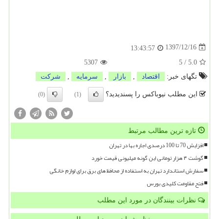
1397/12/16
13:43:57
5307
5
/
5.0
تگهای خبر:
اقتصاد
,
بازار
,
سرمایه
,
شركت
این مطلب نیوباکس را پسندیدید؟
(0)
(1)
تازه ترین مطالب مرتبط
افزایش 70 تا 100 درصدی اجاره بها در تهران
گوشت ۴ هزار تومانی این گونه میلیونی قیمت خورد
سفارش استاندارد تهران به استفاده از محافظ های برق برای لوازم خانگی
فتح مقاومت کلیدی بورس
نظرات بینندگان در مورد این مطلب