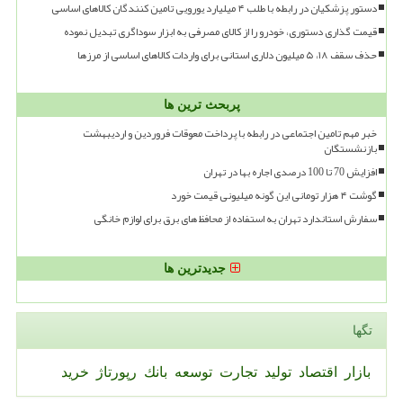
دستور پزشکیان در رابطه با طلب ۴ میلیارد یورویی تامین کنندگان کالاهای اساسی
قیمت گذاری دستوری، خودرو را از کالای مصرفی به ابزار سوداگری تبدیل نموده
حذف سقف ۱۸، ۵ میلیون دلاری استانی برای واردات کالاهای اساسی از مرزها
پربحث ترین ها
خبر مهم تامین اجتماعی در رابطه با پرداخت معوقات فروردین و اردیبهشت
بازنشستگان
افزایش 70 تا 100 درصدی اجاره بها در تهران
گوشت ۴ هزار تومانی این گونه میلیونی قیمت خورد
سفارش استاندارد تهران به استفاده از محافظ های برق برای لوازم خانگی
جدیدترین ها
تگها
بازار
اقتصاد
تولید
تجارت
توسعه
بانك
رپورتاژ
خرید