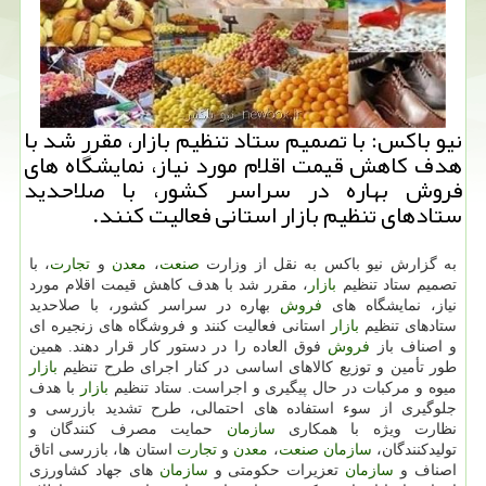
نیو باكس: با تصمیم ستاد تنظیم بازار، مقرر شد با
هدف كاهش قیمت اقلام مورد نیاز، نمایشگاه های
فروش بهاره در سراسر كشور، با صلاحدید
ستادهای تنظیم بازار استانی فعالیت كنند.
به گزارش نیو باكس به نقل از وزارت
صنعت
،
معدن
و
تجارت
، با
تصمیم ستاد تنظیم
بازار
، مقرر شد با هدف كاهش قیمت اقلام مورد
نیاز، نمایشگاه های
فروش
بهاره در سراسر كشور، با صلاحدید
ستادهای تنظیم
بازار
استانی فعالیت كنند و فروشگاه های زنجیره ای
و اصناف باز
فروش
فوق العاده را در دستور كار قرار دهند. همین
طور تأمین و توزیع كالاهای اساسی در كنار اجرای طرح تنظیم
بازار
میوه و مركبات در حال پیگیری و اجراست. ستاد تنظیم
بازار
با هدف
جلوگیری از سوء استفاده های احتمالی، طرح تشدید بازرسی و
نظارت ویژه با همكاری
سازمان
حمایت مصرف كنندگان و
تولیدكنندگان،
سازمان
صنعت
،
معدن
و
تجارت
استان ها، بازرسی اتاق
اصناف و
سازمان
تعزیرات حكومتی و
سازمان
های جهاد كشاورزی