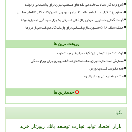
شروع به کار ستاد ساماندهی لکه های صنعتی تهران برای پشتیبانی از تولید
دستور پزشکیان در رابطه با طلب ۴ میلیارد یورویی تامین کنندگان کالاهای اساسی
قیمت گذاری دستوری، خودرو را از کالای مصرفی به ابزار سوداگری تبدیل نموده
حذف سقف ۱۸، ۵ میلیون دلاری استانی برای واردات کالاهای اساسی از مرزها
پربحث ترین ها
گوشت ۴ هزار تومانی این گونه میلیونی قیمت خورد
سفارش استاندارد تهران به استفاده از محافظ های برق برای لوازم خانگی
فتح مقاومت کلیدی بورس
هشدار شدید آبی به تهرانی ها
جدیدترین ها
تگها
بازار
اقتصاد
تولید
تجارت
توسعه
بانك
رپورتاژ
خرید