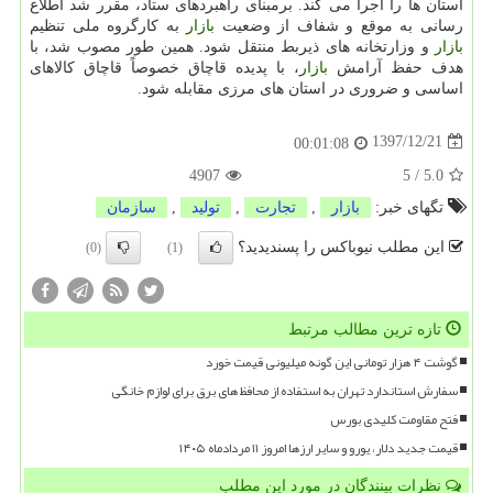
استان ها را اجرا می كند. برمبنای راهبردهای ستاد، مقرر شد اطلاع
رسانی به موقع و شفاف از وضعیت
بازار
به كارگروه ملی تنظیم
بازار
و وزارتخانه های ذیربط منتقل شود. همین طور مصوب شد، با
هدف حفظ آرامش
بازار
، با پدیده قاچاق خصوصاً قاچاق كالاهای
اساسی و ضروری در استان های مرزی مقابله شود.
1397/12/21
00:01:08
4907
5
/
5.0
تگهای خبر:
بازار
,
تجارت
,
تولید
,
سازمان
این مطلب نیوباکس را پسندیدید؟
(0)
(1)
تازه ترین مطالب مرتبط
گوشت ۴ هزار تومانی این گونه میلیونی قیمت خورد
سفارش استاندارد تهران به استفاده از محافظ های برق برای لوازم خانگی
فتح مقاومت کلیدی بورس
قیمت جدید دلار، یورو و سایر ارزها امروز ۱۱ مردادماه ۱۴۰۵
نظرات بینندگان در مورد این مطلب