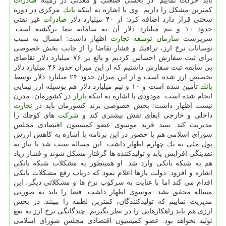
باید حركت نماییم. در بخشی صنعتی و معدنی در زمینه
صادرات
كمترین مشكل را داریم. وی با اشاره به اینكه
بانك
مركزی در دوره
سختی قرار دارد اضافه كرد: از ۴۰ میلیارد دلار
صادرات
غیر نفتی
حدود ۱۰ و نیم میلیارد دلار آن به سامانه نیما برگشته است.
سرپرست
سازمان
توسعه
تجارت
اظهار داشت: امسال به سبب
نوسانات نرخ ارز، ترافیك و فشار تقاضا را از جانب بخش خصوصی
برای ثبت سفارش احساس كردیم و بالغ بر ۷۶ میلیارد دلار تقاضای
بی سابقه ثبت سفارش داشتیم كه از این میزان حدود ۴۶ میلیارد دلار
تخصیص ارز شده است و از این میزان حدود ۲۴ میلیارد دلار توسط
بانك
تأمین شده است و ۱۰ و نیم میلیارد دلار هم بوسیله ارز نیمایی
انجام شده است. مودودی با اشاره به اینكه
بازار
در كشورمان، مدرن
نیست اظهار داشت: بخش خصوصی برند كشورمان باید در
تجارت
داخلی و خارجی ایفای نقش بیشتری كند و
شركت
های كوچك را
مدیریت كند. سید فرید موسوی عضو كمیسیون اقتصادی مجلس
شورای اسلامی هم با حضور در این برنامه با اشاره به كاهش ارزش
پول ملی به یك چهارم اظهار داشت: این مساله سبب شد تا نیاز به
نقدینگی افزایش یابد و تولیدكننده ها گرفتار مشكل شوند و فشار زیاد
هم به شبكه بانكی وارد شد. او همینطور به مشكلات شبكه بانكی
اشاره و افزود: دولت بارها اعلام نمود كه درباب رفع مشكلات بانكی
اقدام می كند اما با عنایت به سركوب نرخ ها و مشكلاتی دیگر، این
مساله محقق نشد. موسوی اظهار داشت: فضا را باید به صورتی
مدیریت نماییم كه تولیدكنندگان، كمترین لطمه را ببینند. در بخش
ارزی هم باید راهكارهایی را در نظر بگیریم. چندگانگی نرخ ارز به نفع
تولید نخواهد بود. عضو كمیسیون اقتصادی مجلس شورای اسلامی