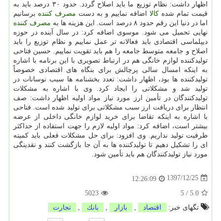
اظهار داشت: نظام توزیع ما باید اصلاح گردد. حدود ۳۰ درصد باید به
قیمت تمام شده
كالا
اضافه نماییم و به دست
مصرف كننده
برسانیم
اما در دنیا این رقم حدود ۸ درصد است. این هزینه ها به
مصرف كننده
نهایی تحمیل می شود. موسوی اضافه كرد: در سال آینده در حوزه
دیپلماسی اقتصادی باید فعالانه تر عمل نماییم و نظام توزیع را باید
اصلاح و جامعه متوسط جامعه را هم باید تقویت نماییم. حسین فتاحی
تولیدكننده لوازم خانگی هم در ارتباط تصویری با این برنامه با اشاره
به اینكه امسال سالی پرچالش برای بنگاه های اقتصادی خصوصاً
تولیدكننده ها بود، اظهار داشت: تعدد بخشنامه ها سبب نوسانات در
تولید شد و مشكلاتی را ایجاد كرد. وی با اشاره به مشكلات
تولیدكنندگان در تأمین ارز مورد نیاز مواد اولیه اظهار داشت: صف
انتظار برای دریافت ارز سبب مشكلاتی برای تولید شده است. فتاحی
با اشاره به اینكه تقاضا برای خرید لوازم خانگی داخلی از عرضه
بیشتر است، اضافه كرد: مواد اولیه لازم را جهت استفاده از حداكثر
ظرفیت تولید نداریم. وی افزود: برای حل مشكلات فعلی باید كمیته
ای را تشكیل دهیم تا تولیدكننده ها به آن جا بازگشت كنند و نقدینگی
مورد نیاز تولیدكنندگان هم باید تأمین شود.
1397/12/25
12:26:09
5023
5
/
5.0
تگهای خبر:
اقتصاد
,
بازار
,
بانك
,
تجارت