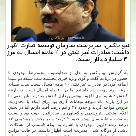
نیو باكس: سرپرست سازمان توسعه تجارت اظهار
داشت: صادرات غیر نفتی در ۱۱ ماهه امسال به مرز
۴۰ میلیارد دلار رسید.
به گزارش نیو باكس به نقل از صداوسیما، محمدرضا مودودی با
حضور در برنامه گفت و گوی ویژه خبری پنجشنبه شب شبكه دو سیما
اضافه كرد: در
صادرات
غیر نفتی ۱۰ ماهه امسال نسبت مدت مشابه
پارینه روند روبه رشد داشتیم اما در ۱۱ ماه امسال نسبت به پارینه
كاهش داشتیم. وی افزود: بیشترین دلیل كاهش
صادرات
غیر نفتی ما
در این یازده ماه متوجه میعانات گازی بود برای اینكه با محدودیت
فروش
مواجه گردید و حدود ۳۷ و نیم درصد اُفت داریم اما در بخش
اقلام صنعتی، پتروشیمی و كشاورزی، صادراتمان خوب بود و نسبت
به مدت مشابه سال پیش حدود ۲ درصد و در بخش پتروشیمی ۱۴
درصد رشد داریم. مودودی با اشاره به اینكه قسمتی از مشكلات،
ناشی از دوگانه شدن مدیریت است اظهار داشت: در قالب قوانین