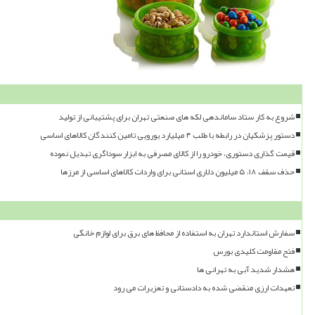
شروع به کار ستاد ساماندهی لکه های صنعتی تهران برای پشتیبانی از تولید
دستور پزشکیان در رابطه با طلب ۴ میلیارد یورویی تامین کنندگان کالاهای اساسی
قیمت گذاری دستوری، خودرو را از کالای مصرفی به ابزار سوداگری تبدیل نموده
حذف سقف ۱۸، ۵ میلیون دلاری استانی برای واردات کالاهای اساسی از مرزها
سفارش استاندارد تهران به استفاده از محافظ های برق برای لوازم خانگی
فتح مقاومت کلیدی بورس
هشدار شدید آبی به تهرانی ها
تعهدات ارزی منقضی شده به دادستانی و تعزیرات می رود