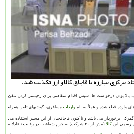
ركزی مبارزه با قاچاق كالا و ارز تكذیب شد.
سبب بالا بودن درخواست ها، سپس اقدام متقاضی برای رجیستر كردن تلفن
ای وارده قطع شده و عملاً به نام
واردات
مسافری، گوشیهای تلفن همراه
 درصدی از حقوق و عوارض گمركی برخوردار می باشد و تا كنون قاچاقچیان از این مسیر استفاده می
ان رسمی این
كالا
(بیش از ۴۰ شركت) به جرم شفافیت در رقابت ناعادلانه