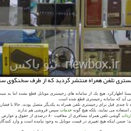
ری تلفن همراه منتشر گردید كه از طرف سخنگوی ستاد م
ایسنا اظهاركرد: هیچ یك از سامانه های رجیستری موبایل قطع نشده اما به 
می آید كه سامانه رجیستری قطع شده است.
تا چندی قبل برای رجیستری تلفن همراه به یكدیگر متصل بودند، حالا با فشاره
استفاده می نمایند، بلكه هیچ گونه
خدمات
سپس فروشی هم ندارند.
ردات
گوشی تلفن همراه مسافری از معافیت ۸۰
؛ ضمن اینكه هیچ تغییری در قیمت موبایل به وجود نیامده است و وارد كنندگ