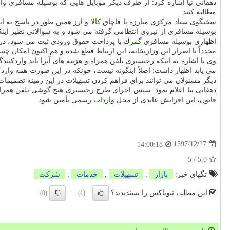
دهقانی نیا اشاره كرد: از طرف دیگر موبایل هایی كه بوسیله مسافری وا
مطالبه كنند.
سخنگوی ستاد مركزی مبارزه با قاچاق
كالا
و ارز همین طور در پاسخ به ای
بوسیله مسافری از نیروی انتظامی گرفته می شود و به سوالاتی نظیر اینك
اظهاری بوسیله مسافری
گمرك
با پرداخت حقوق ورودی ثبت می شود، در غی
مجدداً با اصرار این وزارتخانه، این ارتباط قطع شده و هم اكنون امكان چن
وی با اشاره به اینكه رجیستری تلفن همراه و هزینه های آنرا باید واردكنند
می یابد اظهار داشت: اصلاً اینگونه نیست، چونكه در این صورت همه وا
دیگر مسئولان می توانند برای فراهم كردن تسهیلات در این زمینه تصمیمات
دهقانی نیا اعلام نمود: سپس اجرای طرح رجیستری هیچ گوشی تلفن همراه
قانون، این افزایش عایدی از محل
واردات
رسمی تأمین شود.
1397/12/27
14:00:18
5
/
5.0
تگهای خبر:
بازار
,
تسهیلات
,
خدمات
,
شركت
این مطلب نیوباکس را پسندیدید؟
(0)
(1)