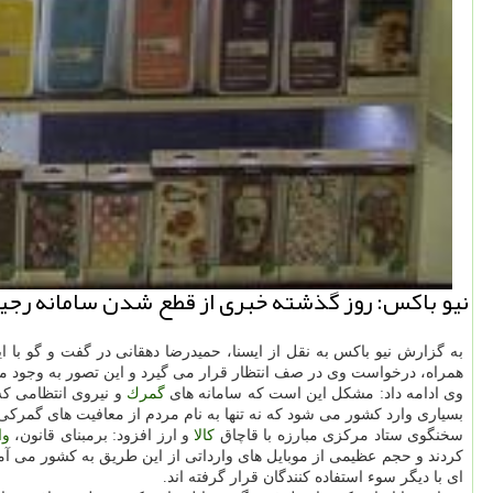
نیو باكس: روز گذشته خبری از قطع شدن سامانه رجیست
به گزارش نیو باكس به نقل از ایسنا، حمیدرضا دهقانی در گفت و گو با 
همراه، درخواست وی در صف انتظار قرار می گیرد و این تصور به وجود 
وی ادامه داد: مشكل این است كه سامانه های
گمرك
و نیروی انتظامی كه 
بسیاری وارد كشور می شود كه نه تنها به نام مردم از معافیت های گمركی 
سخنگوی ستاد مركزی مبارزه با قاچاق
كالا
و ارز افزود: برمبنای قانون،
وا
كردند و حجم عظیمی از موبایل های وارداتی از این طریق به كشور می آمد
ای با دیگر سوء استفاده كنندگان قرار گرفته اند.