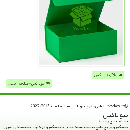
بلاگ نیوباکس
نیوباکس»صفحه اصلی
newbox.ir - تمامی حقوق نیو باكس محفوظ است (2017تا2026)
نیو باكس
بسته بندی و جعبه
نیوباکس، مرجع جامع صنعت بسته‌بندی! با نیوباکس، در دنیای بسته‌بندی به‌روز