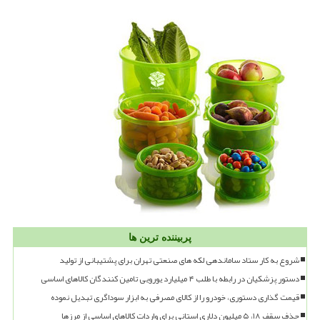
پربیننده ترین ها
شروع به کار ستاد ساماندهی لکه های صنعتی تهران برای پشتیبانی از تولید
دستور پزشکیان در رابطه با طلب ۴ میلیارد یورویی تامین کنندگان کالاهای اساسی
قیمت گذاری دستوری، خودرو را از کالای مصرفی به ابزار سوداگری تبدیل نموده
حذف سقف ۱۸، ۵ میلیون دلاری استانی برای واردات کالاهای اساسی از مرزها