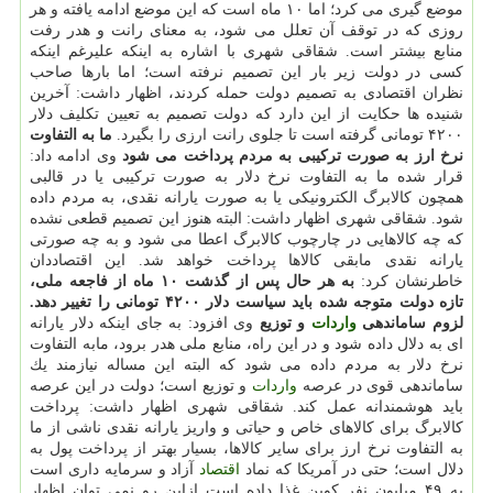
موضع گیری می كرد؛ اما ۱۰ ماه است كه این موضع ادامه یافته و هر
روزی كه در توقف آن تعلل می شود، به معنای رانت و هدر رفت
منابع بیشتر است. شقاقی شهری با اشاره به اینكه علیرغم اینكه
كسی در دولت زیر بار این تصمیم نرفته است؛ اما بارها صاحب
نظران اقتصادی به تصمیم دولت حمله كردند، اظهار داشت: آخرین
شنیده ها حكایت از این دارد كه دولت تصمیم به تعیین تكلیف دلار
۴۲۰۰ تومانی گرفته است تا جلوی رانت ارزی را بگیرد.
ما به التفاوت
نرخ ارز به صورت تركیبی به مردم پرداخت می شود
وی ادامه داد:
قرار شده ما به التفاوت نرخ دلار به صورت تركیبی یا در قالبی
همچون كالابرگ الكترونیكی یا به صورت یارانه نقدی، به مردم داده
شود. شقاقی شهری اظهار داشت: البته هنوز این تصمیم قطعی نشده
كه چه كالاهایی در چارچوب كالابرگ اعطا می شود و به چه صورتی
یارانه نقدی مابقی كالاها پرداخت خواهد شد. این اقتصاددان
خاطرنشان كرد:
به هر حال پس از گذشت ۱۰ ماه از فاجعه ملی،
تازه دولت متوجه شده باید سیاست دلار ۴۲۰۰ تومانی را تغییر دهد.
لزوم ساماندهی
واردات
و توزیع
وی افزود: به جای اینكه دلار یارانه
ای به دلال داده شود و در این راه، منابع ملی هدر برود، مابه التفاوت
نرخ دلار به مردم داده می شود كه البته این مساله نیازمند یك
ساماندهی قوی در عرصه
واردات
و توزیع است؛ دولت در این عرصه
باید هوشمندانه عمل كند. شقاقی شهری اظهار داشت: پرداخت
كالابرگ برای كالاهای خاص و حیاتی و واریز یارانه نقدی ناشی از ما
به التفاوت نرخ ارز برای سایر كالاها، بسیار بهتر از پرداخت پول به
دلال است؛ حتی در آمریكا كه نماد
اقتصاد
آزاد و سرمایه داری است
به ۴۹ میلیون نفر كوپن غذا داده است ازاین رو نمی توان اظهار