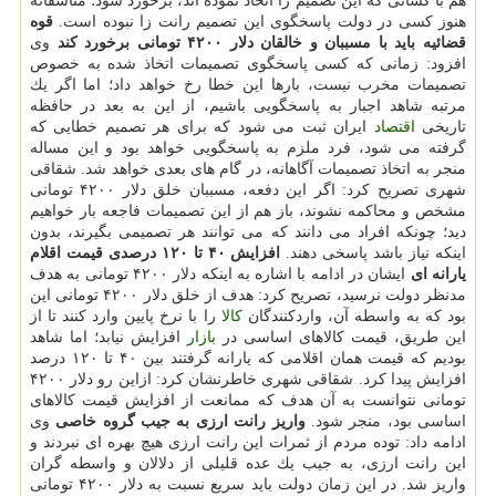
هم با كسانی كه این تصمیم را اتخاذ نموده اند، برخورد شود؛ متأسفانه
هنوز كسی در دولت پاسخگوی این تصمیم رانت زا نبوده است.
قوه
قضائیه باید با مسببان و خالقان دلار ۴۲۰۰ تومانی برخورد كند
وی
افزود: زمانی كه كسی پاسخگوی تصمیمات اتخاذ شده به خصوص
تصمیمات مخرب نیست، بارها این خطا رخ خواهد داد؛ اما اگر یك
مرتبه شاهد اجبار به پاسخگویی باشیم، از این به بعد در حافظه
تاریخی
اقتصاد
ایران ثبت می شود كه برای هر تصمیم خطایی كه
گرفته می شود، فرد ملزم به پاسخگویی خواهد بود و این مساله
منجر به اتخاذ تصمیمات آگاهانه، در گام های بعدی خواهد شد. شقاقی
شهری تصریح كرد: اگر این دفعه، مسببان خلق دلار ۴۲۰۰ تومانی
مشخص و محاكمه نشوند، باز هم از این تصمیمات فاجعه بار خواهیم
دید؛ چونكه افراد می دانند كه می توانند هر تصمیمی بگیرند، بدون
اینكه نیاز باشد پاسخی دهند.
افزایش ۴۰ تا ۱۲۰ درصدی قیمت اقلام
یارانه ای
ایشان در ادامه با اشاره به اینكه دلار ۴۲۰۰ تومانی به هدف
مدنظر دولت نرسید، تصریح كرد: هدف از خلق دلار ۴۲۰۰ تومانی این
بود كه به واسطه آن، واردكنندگان
كالا
را با نرخ پایین وارد كنند تا از
این طریق، قیمت كالاهای اساسی در
بازار
افزایش نیابد؛ اما شاهد
بودیم كه قیمت همان اقلامی كه یارانه گرفتند بین ۴۰ تا ۱۲۰ درصد
افزایش پیدا كرد. شقاقی شهری خاطرنشان كرد: ازاین رو دلار ۴۲۰۰
تومانی نتوانست به آن هدف كه ممانعت از افزایش قیمت كالاهای
اساسی بود، منجر شود.
واریز رانت ارزی به جیب گروه خاصی
وی
ادامه داد: توده مردم از ثمرات این رانت ارزی هیچ بهره ای نبردند و
این رانت ارزی، به جیب یك عده قلیلی از دلالان و واسطه گران
واریز شد. در این زمان دولت باید سریع نسبت به دلار ۴۲۰۰ تومانی