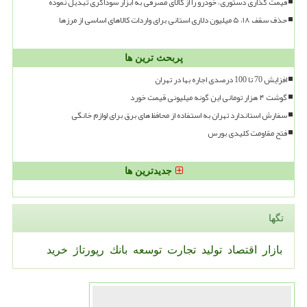
قیمت گذاری دستوری، خودرو را از کالای مصرفی به ابزار سوداگری تبدیل نموده
حذف سقف ۱۸، ۵ میلیون دلاری استانی برای واردات کالاهای اساسی از مرزها
پربحث ترین ها
افزایش 70 تا 100 درصدی اجاره بها در تهران
گوشت ۴ هزار تومانی این گونه میلیونی قیمت خورد
سفارش استاندارد تهران به استفاده از محافظ های برق برای لوازم خانگی
فتح مقاومت کلیدی بورس
جدیدترین ها
تگها
بازار
اقتصاد
تولید
تجارت
توسعه
بانك
رپورتاژ
خرید