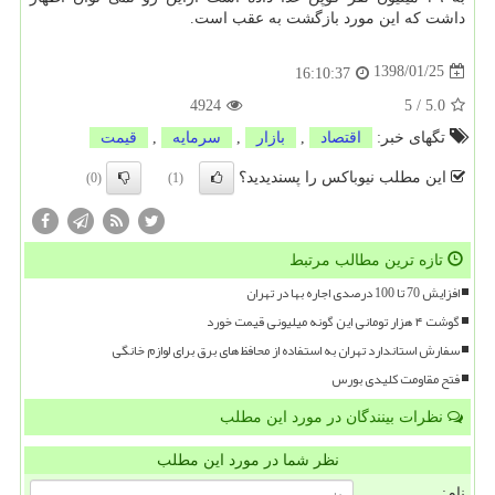
داشت كه این مورد بازگشت به عقب است.
1398/01/25
16:10:37
4924
5
/
5.0
تگهای خبر:
اقتصاد
,
بازار
,
سرمایه
,
قیمت
این مطلب نیوباکس را پسندیدید؟
(0)
(1)
تازه ترین مطالب مرتبط
افزایش 70 تا 100 درصدی اجاره بها در تهران
گوشت ۴ هزار تومانی این گونه میلیونی قیمت خورد
سفارش استاندارد تهران به استفاده از محافظ های برق برای لوازم خانگی
فتح مقاومت کلیدی بورس
نظرات بینندگان در مورد این مطلب
نظر شما در مورد این مطلب
نام: