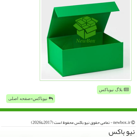
بلاگ نیوباکس
نیوباکس»صفحه اصلی
newbox.ir - تمامی حقوق نیو باكس محفوظ است (2017تا2026)
نیو باكس