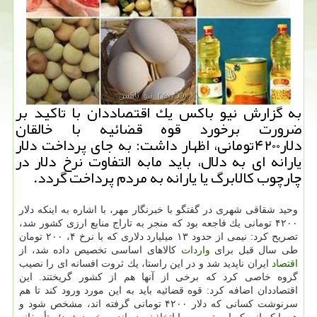
به گزارش نیو باكس یك اقتصاددان با تاكید بر
ضرورت برخورد قوه قضائیه با خالقان
دلار۴۲۰۰تومانی، اظهار داشت: به جای پرداخت دلار
یارانه ای به دلال، باید مابه التفاوت نرخ دلار در
چارچوب كالابرگ یا یارانه به مردم پرداخت گردد.
وحید شقاقی شهری در گفتگو با خبرنگار مهر، با اشاره به اینكه دلار
۴۲۰۰ تومانی یك فاجعه بود كه منجر به تاراج منابع ارزی كشور شد،
تصریح كرد: نیمی از حدود ۱۳ میلیارد دلاری كه با نرخ ۴، ۲۰۰ تومان
طی سال قبل برای
واردات
كالاهای اساسی تخصیص داده شد، از
اقتصاد
ایران ناپدید شد و در این راستا، یك ثروت افسانه ای را نصیب
گروه خاصی كرد كه برخی از آنها هم از كشور گریختند. این
اقتصاددان اضافه كرد: قوه قضائیه باید به این مورد ورود كند تا هم
سرنوشت كسانی كه دلار ۴۲۰۰ تومانی گرفته اند، مشخص شود و