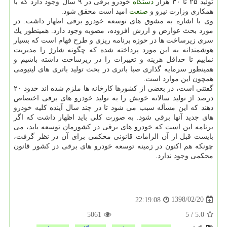
تولید ۲۵ تا ۳۰ هزار
دستگاه
خودرو برقی در ۹ سال وجود دارد كه با
همكاری وزارت نیرو و
صنعت
امید است محقق شود.
وی با اشاره به مشوق های توسعه خودرو برقی اظهار داشت: در
مورد بحث عوارض و ارزش افزوده، مصوبه وجود دارد. همینطور یك
سری زیرساخت ها در حوزه برنامه ریزی و طرح فهام است كه بسیار
هوشمندانه به این مورد پرداخته شده كه چگونه شارژ را مدیریت
نماییم تا حداقل هزینه و تغییرات را در زیرساخت داشته باشیم و
همینطور سرمایه گذاری صبا باتری در بحث تولید باتری های لیتیومی
همچون این موارد است.
گفتنی است، در بعضی از كشورها كارخانه ها ملزم شده اند حدود ۲۰
درصد از تولید سالانه خویش را به تولید خودرو های برقی اختصاص
دهند كه این مسأله سبب می شود تا در چند سال آینده كلیه خودرو
های جدید آنها برقی شود. به صورت كلی باید اظهار داشت كه اگر
برنامه این است كه خودرو های برقی در كشورمان توسعه یابد، می
بایست قبل از آن الزامات قانونی محكمی برای آن در نظر گرفت،
چونكه هم اكنون در زمینه توسعه خودرو های برقی در كشور قانون
محكمی وجود ندارد.
1398/02/20
22:19:08
5061
5
/
5.0