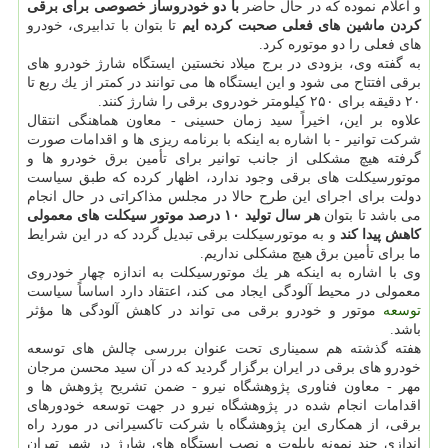
و اعلام نموده كه در حال حاضر
با دو خودروساز خصوصی برای برقی
كردن ماشین های فعلی صحبت كرده ایم
تا بتوان با تدابیری، خودرو
های فعلی را دو موتوره كرد.
به گفته وی، بزودی در برج میلاد نخستین ایستگاه شارژ خودرو های
برقی افتتاح می شود و این ایستگاه ها می توانند در كمتر از یك ربع تا
۲۰ دقیقه برای ۲۵۰ كیلومتر خودروی برقی را شارژ كنند.
علاوه بر این، اخیراً سید زمان حسینی - معاون هماهنگی انتقال
شركت توانیر - با اشاره به اینكه با برنامه ریزی ها و اقدامات صورت
گرفته هیچ مشكلی از جانب توانیر برای تأمین برق خودرو ها و
موتورسیكلت های برقی وجود ندارد، اظهار كرده كه طبق سیاست
دولت برای اجرای این طرح حالا در مجلس مذاكراتی در حال انجام
می باشد تا بتوان
هر سال تولید ۱۰ درصد موتور سیكلت های معمولی
كاهش پیدا كند
و به موتورسیكلت برقی تبدیل گردد كه در این شرایط
ما برای تأمین برق هیچ مشكلی نداریم.
وی با اشاره به اینكه هر یك موتورسیكلت به اندازه چهار خودروی
معمولی در محیط آلودگی ایجاد می كند، اعتقاد دارد اساساً سیاست
توسعه
موتور و خودرو برقی می تواند در كاهش آلودگی ها مؤثر
باشد.
هفته گذشته هم سمیناری تحت عنوان بررسی چالش های توسعه
خودرو های برقی در ایران برگزار گردید كه در آن سید محسن مرجان
مهر - معاون فناوری پژوهشگاه نیرو - ضمن تشریح پژوهش ها و
اقدامات انجام شده در پژوهشگاه نیرو در جهت توسعه خودورهای
برقی، از همكاری این پژوهشگاه با شركت تاكسیرانی در مورد راه
اندازی چند نمونه پایلوت و نصب ایستگاه های شارژ در شهر تهران