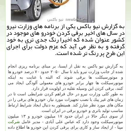
به گزارش نیو باكس یكی از برنامه های وزارت نیرو
در سال های اخیر برقی كردن خودرو های موجود در
كشور عنوان شده كه اخیرا رنگ جدی تری به خود
گرفته و به نظر می آید كه عزم دولت برای اجرای
این طرح پر رنگ تر شده است.
به گزارش نیو باكس به نقل از ایسنا، بر مبنای برنامه ریزی انجام
شده از جانب وزارت نیرو باید تا سال ۲۰۵۰ حدود ۷۰ درصد خودرو ها
و موتورسیكلت ها برقی شوند كه البته با عنایت به اینكه
موتورسیكلت ها چهار برابر خودرو های معمولی آلودگی ایجاد می
كنند، برقی كردن این وسیله نقلیه در اولویت قرار دارد.
به طور كلی وزارت نیرو در حال فراهم كردن شرایطی است تا در
زمان های غیر پیك با نصب تجهیزات مورد نیاز، خودرو های برقی را در
مكان های مورد نظر شارژ كند. همینطور به دنبال ایجاد شرایط ارتباط
مناسب تولید باتری و خودرو برقی در ایران است.
از سوی دیگر حالا در ایران حدود ۱۷ میلیون خودرو و ۱۳ میلیون
موتورسیكلت وجود دارد كه عباس علی آبادی - مدیر عامل
شركت
مپنا - از ایجاد ساز و كاری برای برقی كردن این خودرو ها اطلاع داده