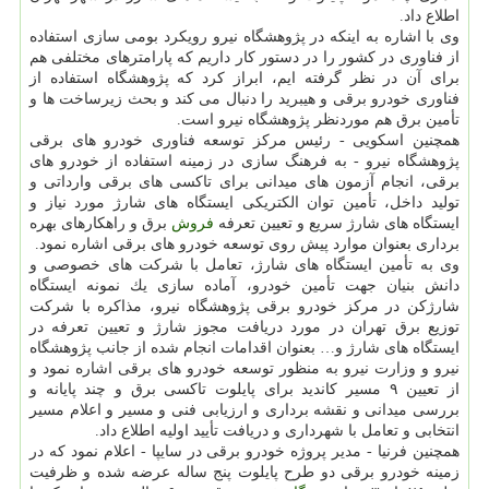
اطلاع داد.
وی با اشاره به اینكه در پژوهشگاه نیرو رویكرد بومی سازی استفاده
از فناوری در كشور را در دستور كار داریم كه پارامترهای مختلفی هم
برای آن در نظر گرفته ایم، ابراز كرد كه پژوهشگاه استفاده از
فناوری خودرو برقی و هیبرید را دنبال می كند و بحث زیرساخت ها و
تأمین برق هم موردنظر پژوهشگاه نیرو است.
همچنین اسكویی - رئیس مركز توسعه فناوری خودرو های برقی
پژوهشگاه نیرو - به فرهنگ سازی در زمینه استفاده از خودرو های
برقی، انجام آزمون های میدانی برای تاكسی های برقی وارداتی و
تولید داخل، تأمین توان الكتریكی ایستگاه های شارژ مورد نیاز و
ایستگاه های شارژ سریع و تعیین تعرفه
فروش
برق و راهكارهای بهره
برداری بعنوان موارد پیش روی توسعه خودرو های برقی اشاره نمود.
وی به تأمین ایستگاه های شارژ، تعامل با شركت های خصوصی و
دانش بنیان جهت تأمین خودرو، آماده سازی یك نمونه ایستگاه
شارژكن در مركز خودرو برقی پژوهشگاه نیرو، مذاكره با شركت
توزیع برق تهران در مورد دریافت مجوز شارژ و تعیین تعرفه در
ایستگاه های شارژ و… بعنوان اقدامات انجام شده از جانب پژوهشگاه
نیرو و وزارت نیرو به منظور توسعه خودرو های برقی اشاره نمود و
از تعیین ۹ مسیر كاندید برای پایلوت تاكسی برق و چند پایانه و
بررسی میدانی و نقشه برداری و ارزیابی فنی و مسیر و اعلام مسیر
انتخابی و تعامل با شهرداری و دریافت تأیید اولیه اطلاع داد.
همچنین فرنیا - مدیر پروژه خودرو برقی در سایپا - اعلام نمود كه در
زمینه خودرو برقی دو طرح پایلوت پنج ساله عرضه شده و ظرفیت