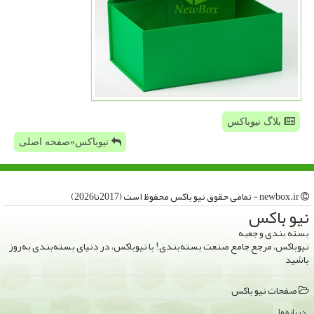
بلاگ نیوباکس
نیوباکس»صفحه اصلی
newbox.ir - تمامی حقوق نیو باكس محفوظ است (2017تا2026)
نیو باكس
بسته بندی و جعبه
نیوباکس، مرجع جامع صنعت بسته‌بندی! با نیوباکس، در دنیای بسته‌بندی به‌روز
باشید
صفحات نیو باكس
درباره ما