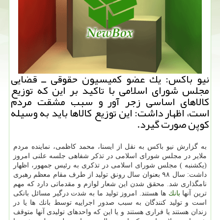
نیو باكس: یك عضو كمیسیون حقوقی ــ قضایی
مجلس شورای اسلامی با تاكید بر این كه توزیع
كالاهای اساسی زجر آور و سبب مشقت مردم
است، اظهار داشت: این توزیع كالاها باید به وسیله
كوپن صورت گیرد.
به گزارش نیو باكس به نقل از ایسنا، محمد كاظمی، نماینده مردم
ملایر در مجلس شورای اسلامی در تذكر شفاهی جلسه علنی امروز
(یكشنبه ) مجلس شورای اسلامی در تذكری به رئیس جمهور، اظهار
داشت: سال ۹۸ بعنوان سال رونق تولید از طرف مقام معظم رهبری
نامگذاری شد. محقق شدن این شعار لوازم و مقدماتی دارد كه مهم
ترین آنها
بانك
ها هستند. امروز تولید ما به شدت درگیر مسائل بانكی
است و تولید كنندگان به سبب صدور اجراییه توسط بانك ها یا در
زندان هستند یا فراری هستند و یا این كه واحدهای تولیدی آنها متوقف