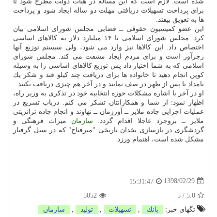
شده است. لازم است كه این مساله در هیات دولت مطرح شود تا
برای پرداخت تسهیلات دریافتی مهلت دو ساله ایجاد شود و پرداخت
ها به تعویق بیفتد.
این عضو كمیسیون حقوقی ــ قضایی مجلس شورای اسلامی بیان
كرد: مجلس شورای اسلامی تا ۱۴ میلیارد دلار به كالاهای اساسی
اختصاص داد. این كالاها نیز وارد می شود، ولی سیستم توزیع آنها
زجرآور است و برای مردم ایجاد مشقت می كند. مجلس شورای
اسلامی كه به شما اختیار داد پس توزیع كالاهای اساسی را به وسیله
كوپن انجام دهید تا خانواده ها برای دریافت چند كیلو قند و شكر یك
بامداد تا پس از ظهر در صف نمانند و در آخر هم چیزی دریافت نكنند.
او در آخر با اشاره مشكلات حوزه انتخابیه خود در تذكری به وزیر راه،
اظهار نمود: از شما و همكارانتان تشكر می كنم. درباب تسریع در
عملیات اجرایی جاده ملایر ــ آورزمان ــ نهاوند و انجام جاده ترانزیتی
ملایر ــ بروجرد عاجلا اقدام گردد.
سازمان
میراث فرهنگی و
گردشگری در بازسازی یخدان تاریخی "میرفتاح" كه در سیل گرفتار
مشكل شده است، اهتمام ورزد.
1398/02/29
15:31:47
5052
5
/
5.0
تگهای خبر:
بانك
,
تسهیلات
,
تولید
,
سازمان