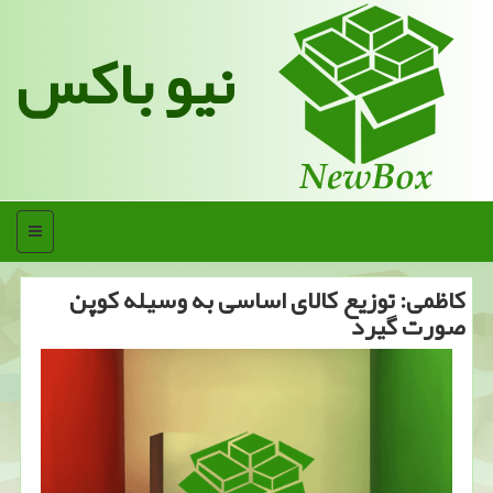
نیو باکس
منو
كاظمی: توزیع كالای اساسی به وسیله كوپن
صورت گیرد