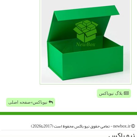
بلاگ نیوباکس
نیوباکس»صفحه اصلی
newbox.ir - تمامی حقوق نیو باكس محفوظ است (2017تا2026)
نیو باكس