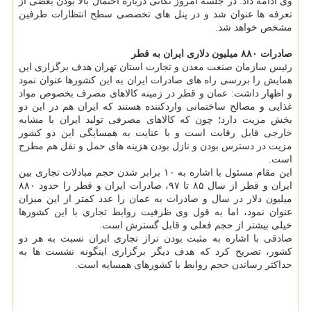
وی ادامه داد: در جلسه امروز نكاتی درباره احتمال بالا بودن بعضی از
تعرفه ها عنوان شد و در پنل های تخصصی سطح انتظارات طرفین
مشخص خواهد شد.
صادرات ۸۸۰ میلیون دلاری ایران به قطر
رئیس سازمان صنعت معدن و تجارت استان تهران هدف برگزاری این
همایش را بررسی راه های صادرات ایران به این كشورها عنوان نمود
و اظهار داشت: عمان و قطر در زمینه كالاهای مصرف بخصوص مواد
غذایی و مصالح ساختمانی واردكننده هستند كه ایران هم در این دو
بخش مزیت دارد؛ چون كه كالاهای مصرفی تولید ایران با مشابه
خارجی قابل رقابت است و با عنایت به همسایگی این دو كشور
مزیت در دسترس بودن و نازل بودن هزینه های حمل و نقل هم مطرح
است.
این مقام مسئول با اشاره به ۱۰ برابر شدن حجم مبادلات تجاری بین
ایران و قطر از سال ۸۵ تا ۹۷، صادرات ایران و قطر را حدود ۸۸۰
میلیون دلار در سال و صادرات به عمان را عدد كمتر از این میزان
عنوان نمود، اما به قول وی ظرفیت روابط تجاری با این كشورها
خیلی بیشتر از حجم فعلی و قابل گسترش است.
صادقی با اشاره به مثبت بودن تراز تجاری ایران نسبت به هر دو
كشور، تصریح كرد كه هدف دیگر برگزاری اینگونه نشست ها به
حداكثر رساندن حجم روابط با كشورهای همسایه است.