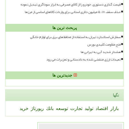
قیمت گذاری دستوری، خودرو را از کالای مصرفی به ابزار سوداگری تبدیل نموده
حذف سقف ۱۸، ۵ میلیون دلاری استانی برای واردات کالاهای اساسی از مرزها
پربحث ترین ها
سفارش استاندارد تهران به استفاده از محافظ های برق برای لوازم خانگی
فتح مقاومت کلیدی بورس
هشدار شدید آبی به تهرانی ها
تعهدات ارزی منقضی شده به دادستانی و تعزیرات می رود
جدیدترین ها
تگها
بازار
اقتصاد
تولید
تجارت
توسعه
بانك
رپورتاژ
خرید