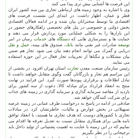
این فرصت ها آشنایی بیش تری پیدا می كنند.
وی با اشاره به وجود زمینه های ارتباطی تجاری بین سه كشور ایران
قطر و عمان، اظهار داشت: در ابتدای این نشست فرصت های
اقتصادی ما توسط سخنرانان بیان شده و در ادامه فعالان اقتصادی
بخش دولتی و خصوصی در پنل های تخصصی راهكارهای حضور در
این بازارها را به شكلی عملیاتی مورد پردازش قرار می دهند و
حمایت ها و بسترسازی هایی كه
دستگاه
های
خدمات
رسان در امر
توسعه
صادرات غیر نفتی مانند
بانك
، صندوق های بیمه،
حمل و نقل
دریایی و گمرك می توانند انجام دهند بیان می شود. تجار هم ضمن
بیان مشكلات و تنگناها از تجربیات تجار فعال در این حوزه استفاده
می نمایند.
رئیس سازمان صنعت معدن
تجارت
استان تهران افزود: در بخشی از
این مراسم هم تجار و بازرگانان گفت وگوی متقابل خواهند داشت تا
تبادل اطلاعات و برقراری پیوندها صورت گیرد. این فرایند در نهایت
منتج به انعقاد قرارداد برای مبادله كالا، دعوت از سه كشور برای
بازدید از مقاصد سرمایه گذاری و سرمایه گذاری در زمینه های جذاب
برای شركت كنندگان خواهد شد.
صادقی در ادامه در پاسخ به درخواست طرف عمانی در زمینه عرضه
تسهیلاتی در بخش عوارض و مالیات، خاطرنشان كرد: در مبادلات
تجاری با كشورهای دوست كه هدف تجاری ما هستند، با انعقاد توافق
نامه هایی برای همكاری متقابل نسبت به تعدیل تعرفه ها اقدام می
نماییم كه در این زمینه با عنایت به اهمیت پشتیبانی از تولید داخل باید
ترجیحاتی را در نظر بگیریم.