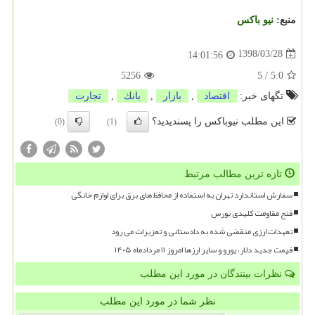
منبع:
نیو باكس
1398/03/28
14:01:56
5256
5
/
5.0
تگهای خبر:
اقتصاد
,
بازار
,
بانك
,
تجارت
این مطلب نیوباکس را پسندیدید؟
(0)
(1)
تازه ترین مطالب مرتبط
سفارش استاندارد تهران به استفاده از محافظ های برق برای لوازم خانگی
فتح مقاومت کلیدی بورس
تعهدات ارزی منقضی شده به دادستانی و تعزیرات می رود
قیمت جدید دلار، یورو و سایر ارزها امروز ۱۱ مردادماه ۱۴۰۵
نظرات بینندگان در مورد این مطلب
نظر شما در مورد این مطلب