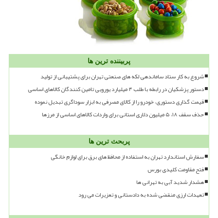
پربیننده ترین ها
شروع به کار ستاد ساماندهی لکه های صنعتی تهران برای پشتیبانی از تولید
دستور پزشکیان در رابطه با طلب ۴ میلیارد یورویی تامین کنندگان کالاهای اساسی
قیمت گذاری دستوری، خودرو را از کالای مصرفی به ابزار سوداگری تبدیل نموده
حذف سقف ۱۸، ۵ میلیون دلاری استانی برای واردات کالاهای اساسی از مرزها
پربحث ترین ها
سفارش استاندارد تهران به استفاده از محافظ های برق برای لوازم خانگی
فتح مقاومت کلیدی بورس
هشدار شدید آبی به تهرانی ها
تعهدات ارزی منقضی شده به دادستانی و تعزیرات می رود