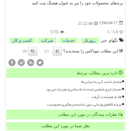
برندهای محصولات خود را نیز به عنوان هشتگ ثبت کنید.
1398/04/17
21:22:04
5735
5
/
5.0
تگهای خبر:
رپورتاژ
,
خدمات
,
شركت
,
كسب و كار
این مطلب نیوباکس را پسندیدید؟
(0)
(1)
تازه ترین مطالب مرتبط
هشدار شدید آبی به تهرانی ها
تعهدات ارزی منقضی شده به دادستانی و تعزیرات می رود
طلا باز هم شدت گرفت
عرضه کالاهای وارداتی بدون شناسه و رهگیری ممنوعست
نظرات بینندگان در مورد این مطلب
نظر شما در مورد این مطلب