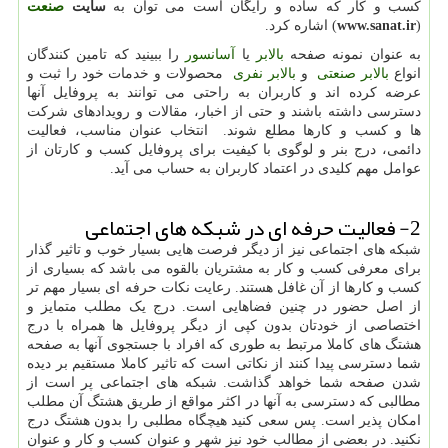
کسب و کار که ساده و رایگان است می توان به
سایت
صنعت
(
www.sanat.ir
) اشاره کرد.
به عنوان نمونه صفحه
بالابر
یا
آسانسور
را ببینید که تامین کنندگان
انواع
بالابر صنعتی
و
بالابر نفری
محصولات و خدمات خود را ثبت و
عرضه کرده اند و کاربران به راحتی می توانند به پروفایل آنها
دسترسی داشته باشند و حتی از اخبار، مقالات و رویدادهای شرکت
ها و کسب و کارها مطلع شوند. انتخاب عنوان مناسب، فعالیت
دائمی، درج بنر و لوگوی با کیفیت برای پروفایل کسب و کارتان از
عوامل مهم کلیدی در اعتماد کاربران به حساب می آید.
2- فعالیت حرفه ای در شبکه های اجتماعی
شبکه های اجتماعی نیز از دیگر فرصت هایی بسیار خوب و تاثیر گذار
برای معرفی کسب و کار به مشتریان بالقوه می باشد که بسیاری از
کسب و کارها از آن غافل هستند. رعایت نکات حرفه ای بسیار مهم تر
از اصل حضور در چنین فضاهایی است. درج یک مطلب متمایز و
اختصاصی از خودتان بدون کپی از دیگر پروفایل ها همراه با درج
هشتگ های کاملا مرتبط به طوری که افراد با جستجوی آنها به صفحه
شما دسترسی پیدا کنند از نکاتی است که تاثیر کاملا مستقیم بر دیده
شدن صفحه شما خواهد گذاشت. شبکه های اجتماعی پر است از
مطالبی که دسترسی به آنها در اکثر مواقع از طریق هشتگ آن مطلب
امکان پذیر است. پس سعی کنید هیچگاه مطلبی را بدون هشتگ درج
نکنید. در بعضی از مطالب خود نیز شهر و عنوان کسب و کار و عنوان