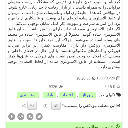
کرده‌اند و سبب شدن عایق‌های قدیمی که مشکلات زیست محیطی
فراوانی را به همراه داشت ، از بازار رقابت تا حد زیادی خارج شوند.
در مواقعی که هدف عایقکاری لوله و تاسیسات سازه است ، می‌توان
از عایق الاستومری ساده لوله‌ای برای پوشش و عایقکاری آن‌ها بهره
برد. این امر به سرعت و سهولت کار کمک شایان توجهی می‌کند.
اگر عایق الاستومری مورد استفاده دارای پوشش نباشد ، به آن عایق
الاستومری ساده گویند. معمولاً از عایق الاستومری ساده در محیط
های بسته استفاده می‌شود. چراکه این نوع عایق‌ها نسبت به عایق
الاستومری روکش دار دارای مقاومت کمتری در برابر ضربات
فیزیکی و فشارهای مکانیکی هستند. با این حال در فضای داخلی و
مسقف که امکان به وجود آمدن آسیب های فیزیکی به عایق‌ها کمتر
است ، استفاده از عایق الاستومری ساده از لحاظ اقتصادی توجیه
بیشتری دارد.
1398/05/24
10:20:55
5326
5
/
5.0
تگهای خبر:
رپورتاژ
,
اقتصاد
,
بازار
,
بسته بندی
این مطلب نیوباکس را پسندیدید؟
(0)
(1)
تازه ترین مطالب مرتبط