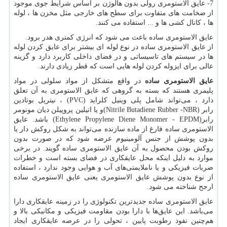
7- عایق الاستومری رولی بدون هالوژن بر اساس شرایط جوی موجود
از ضخامت های متفاوت برای سطح های خارجی مثل مخزن ها ، لوله
ها ، کانال کشی ها و ... استفاده می کنند.
عایق الاستومری ساده باعث می شود که انرژی کمتری هدر برود.
از عایق الاستومری ساده در نوع لوله ای بیشتر برای عایق کردن لوله
ها در سیستم های تاسیساتی و در فضای داخلی کاربرد دارد و گزینه
عالی برای ایزوله کردن لوله هایی است که قطر زیادی دارند.
عایق الاستومری ساده
در واقع متشکل از مواد سلولی در مواد
پلیمری هستند که بسته به گروهی که عایق الاستومری به آن تعلق
دارد ، می‌تواند شامل پلی وینیل کلراید
(PVC)
، نیتریل بوتادین
رابر
(Nitrile Butadiene Rubber -NBR)
و یا اتیلین پروپیلن دیان مونومر
رابر
(Ethylene Propylene Diene Monomer - EPDM)
باشد. عایق
الاستومری ساده فارغ از ماده سازنده می‌تواند به شکل روکش دار یا
بدون پوشش از جنس آلومینیوم عرضه شود که در صورت بدون
روکش بودن محصول به آن عایق الاستومری ساده گویند. در برخی
موارد به دلیل اینکه محل عایقکاری در فضای بسته است و خطرات
ضربات فیزیکی و یا ناملایمتی‌های آب و هوایی وجود ندارد ، استفاده
از نوع بدون پوشش عایق الاستومری یعنی عایق الاستومری ساده
ارجح شناخته می شود.
عایق الاستومری ساده جدیدترین تکنولوژی را در زمینه عایقکاری دارا
می‌باشد. این عایق‌ها با دارا بودن مقاومت فیزیکی و مکانیکی بالا و
هم‌چنین نفوذ رطوبت پایین ، تحولی را در عرصه عایقکاری ایجاد