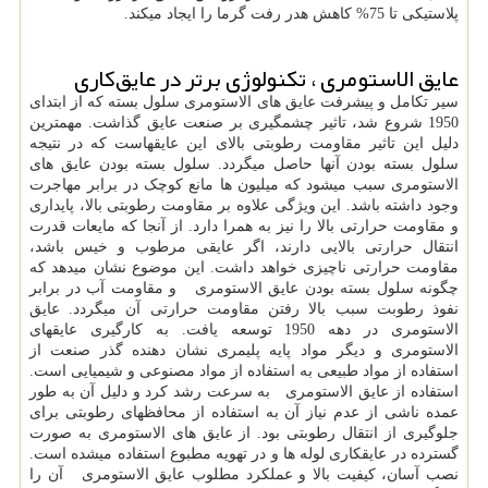
پلاستیکی تا 75% کاهش هدر رفت گرما را ایجاد میکند.
عایق الاستومری ، تکنولوژی برتر در عایق‌کاری
سیر تکامل و پیشرفت عایق های الاستومری سلول بسته که از ابتدای
1950 شروع شد، تاثیر چشمگیری بر صنعت عایق گذاشت. مهمترین
دلیل این تاثیر مقاومت رطوبتی بالای این عایقهاست که در نتیجه
سلول بسته بودن آنها حاصل میگردد. سلول بسته بودن عایق های
الاستومری سبب میشود که میلیون ها مانع کوچک در برابر مهاجرت
وجود داشته باشد. این ویژگی علاوه بر مقاومت رطوبتی بالا، پایداری
و مقاومت حرارتی بالا را نیز به همرا دارد. از آنجا که مایعات قدرت
انتقال حرارتی بالایی دارند، اگر عایقی مرطوب و خیس باشد،
مقاومت حرارتی ناچیزی خواهد داشت. این موضوع نشان میدهد که
چگونه سلول بسته بودن عایق الاستومری و مقاومت آب در برابر
نفوذ رطوبت سبب بالا رفتن مقاومت حرارتی آن میگردد. عایق
الاستومری در دهه 1950 توسعه یافت. به کارگیری عایقهای
الاستومری و دیگر مواد پایه پلیمری نشان دهنده گذر صنعت از
استفاده از مواد طبیعی به استفاده از مواد مصنوعی و شیمیایی است.
استفاده از عایق الاستومری به سرعت رشد کرد و دلیل آن به طور
عمده ناشی از عدم نیاز آن به استفاده از محافظهای رطوبتی برای
جلوگیری از انتقال رطوبتی بود. از عایق های الاستومری به صورت
گسترده در عایقکاری لوله ها و در تهویه مطبوع استفاده میشده است.
نصب آسان، کیفیت بالا و عملکرد مطلوب عایق الاستومری آن را