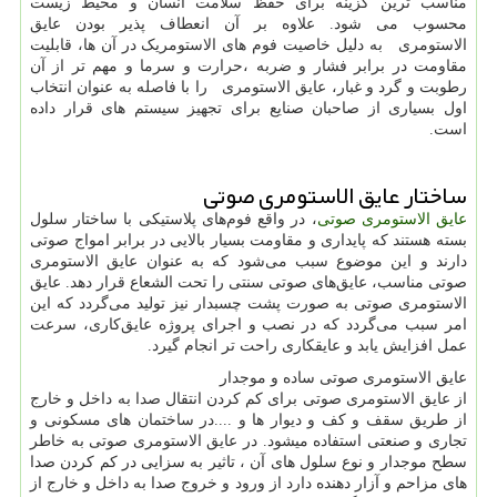
مناسب ترین گزینه برای حفظ سلامت انسان و محیط زیست
محسوب می شود. علاوه بر آن انعطاف پذیر بودن عایق
الاستومری به دلیل خاصیت فوم های الاستومریک در آن ها، قابلیت
مقاومت در برابر فشار و ضربه ،حرارت و سرما و مهم تر از آن
رطوبت و گرد و غبار، عایق الاستومری را با فاصله به عنوان انتخاب
اول بسیاری از صاحبان صنایع برای تجهیز سیستم های قرار داده
است.
ساختار عایق الاستومری صوتی
عایق‌ الاستومری صوتی
، در واقع فوم‌های پلاستیکی با ساختار سلول
بسته هستند که پایداری و مقاومت بسیار بالایی در برابر امواج صوتی
دارند و این موضوع سبب می‌شود که به عنوان عایق الاستومری
صوتی مناسب، عایق‌های صوتی سنتی را تحت الشعاع قرار دهد. عایق
الاستومری صوتی به صورت پشت چسبدار نیز تولید می‌گردد که این
امر سبب می‌گردد که در نصب و اجرای پروژه عایق‌کاری، سرعت
عمل افزایش یابد و عایقکاری راحت تر انجام گیرد.
عایق الاستومری صوتی ساده و موجدار
از عایق الاستومری صوتی برای کم کردن انتقال صدا به داخل و خارج
از طریق سقف و کف و دیوار ها و ....در ساختمان های مسکونی و
تجاری و صنعتی استفاده میشود. در عایق الاستومری صوتی به خاطر
سطح موجدار و نوع سلول های آن ، تاثیر به سزایی در کم کردن صدا
های مزاحم و آزار دهنده دارد از ورود و خروج صدا به داخل و خارج از