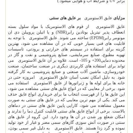
برابر
UV
و شرایط آب و هوایی میشود.)
مزایای
عایق الاستومری
بر عایق های سنتی
عایق الاستومری از فوم های الاستومریک با مواد سلول بسته
انعطاف پذیر نیتریل بوتادین رابر(
NBR
) و یا اتیلن پروپیلن دی ان
مونومر رابر(
EPDM
) ساخته می شوند. عایق الاستومری با توجه به
قابلیت های فنی بسیار خوبی که در آن مشاهده می شود، بهترین
گزینه برای استفاده در سیستم های حرارتی و برودتی، تاسیسات
تهویه مطبوع، صنایع سرمایشی، صنایع پتروشیمی و نفت و گاز در
محدوده دمایی200+ و 105- است. علاوه بر آن عایق الاستومری می
تواند برای استفاده های کاربردی دیگری در صنعت ساختمان، صنعت
خودروسازی، ماشین آلات صنعتی و صنایع پتروشیمی به کار گرفته
شود. به دلیل امکان نصب آسان عایق الاستومری امروزه حتی در
خانه ها برای لوله ها و ژنراتورها از عایق الاستومری استفاده می
شود. برخی از معایبی که در انواع عایق های سنتی مشاهده می شود،
این عایق ها را از فهرست انتخاب ما برای خریداری انواع عایق حذف
می کند. یکی از مهم ترین معایبی که در عایق های سنتی به صورت
معمول مشاهده می شود، کارایی پایین عایق های سنتی در دماهای
بالاست. برخی از انواع عایق های سنتی قابلیت کنترل دما را ندارند و
امکان شعلع ور شدن در آن ها وجود دارد. این گروه از عایق های
سنتی در صورت آتش سوزی گازهای سمی مضر و غبار از خود تولید
نموده و گرد زدا هستند. عایق الاستومری به دلیل غیر سمی بودن،