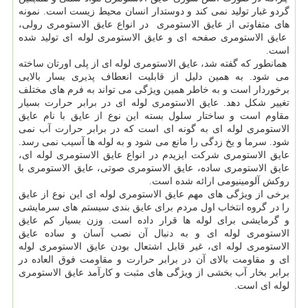
گردو غبار تولید نمی کند و دوستدار انسان محیط زیست است. نمونه
های متفاوتی از عایق الاستومری در انواع عایق الاستومری رولی،
عایق الاستومری صفحه ای و عایق الاستومری لوله ای تولید شده
است.
همانطور که گفته شد، عایق الاستومری لوله ای از پلی اورتان ساخته
می شود. به همین دلیل از قابلیت انعطاف پذیری بسار بالایی
برخوردار است و به خاطر همین ویژگی می تواند به فرم های مختلف
تغییر شکل دهد. عایق الاستومری لوله ای در برابر حرارت بسیار
مقاوم است و ساختار سلول بسته این نوع از عایق با نام عایق
الاستومری لوله ای به گونه ای است که در برابر حرارت آب نمی
شود. سرما و یخ زدگی را مانع می شود و به لوله ها آسیب نمی رسد.
عایق الاستومری شرکت ایزیدم در انواع عایق الاستومری لوله ای،
عایق الاستومری ساده، عایق الاستومری صوتی، عایق الاستومری با
روکش آلومینیومی ارائه شده است.
برخی از ویژگی های مهم عایق الاستومری لوله ای این نوع از عایق
را در گروه انتخاب اول مردم برای عایق بندی سیستم های سرمایشی
و گرمایشی برای لوله ها قرار داده است. وزن بسیار کم عایق
الاستومری لوله ای و به دنبال آن نصب آسان و ساده عایق
الاستومری لوله ای، غیر قابل اشتعال بودن عایق الاستومری لوله
ای و مقاومت بالای آن در برابر حرارت و مقاومت فوق العاده در
برابر بخار آب بخشی از ویژگی های مثبت و کارآمد عایق الاستومری
لوله ای است.