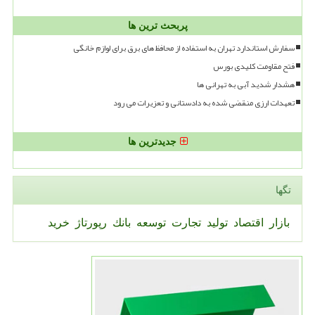
پربحث ترین ها
سفارش استاندارد تهران به استفاده از محافظ های برق برای لوازم خانگی
فتح مقاومت کلیدی بورس
هشدار شدید آبی به تهرانی ها
تعهدات ارزی منقضی شده به دادستانی و تعزیرات می رود
جدیدترین ها
تگها
بازار
اقتصاد
تولید
تجارت
توسعه
بانك
رپورتاژ
خرید