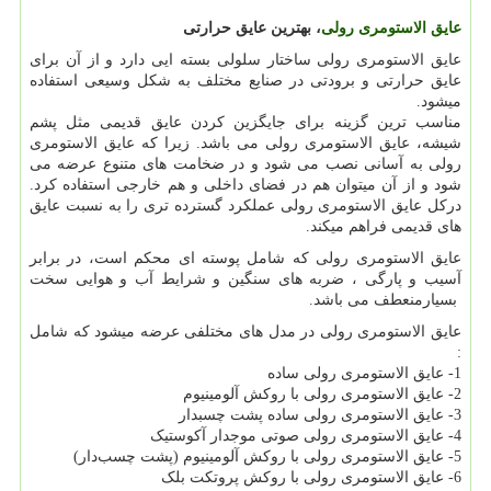
عایق الاستومری رولی
، بهترین عایق حرارتی
عایق الاستومری رولی ساختار سلولی بسته ایی دارد و از آن برای
عایق حرارتی و برودتی در صنایع مختلف به شکل وسیعی استفاده
میشود.
مناسب ترین گزینه برای جایگزین کردن عایق قدیمی مثل پشم
شیشه، عایق الاستومری رولی می باشد. زیرا که عایق الاستومری
رولی به آسانی نصب می شود و در ضخامت های متنوع عرضه می
شود و از آن میتوان هم در فضای داخلی و هم خارجی استفاده کرد.
درکل عایق الاستومری رولی عملکرد گسترده تری را به نسبت عایق
های قدیمی فراهم میکند.
عایق الاستومری رولی که شامل پوسته ای محکم است، در برابر
آسیب و پارگی ، ضربه های سنگین و شرایط آب و هوایی سخت
بسیارمنعطف می باشد.
عایق الاستومری رولی در مدل های مختلفی عرضه میشود که شامل
:
1- عایق الاستومری رولی ساده
2- عایق الاستومری رولی با روکش آلومینیوم
3- عایق الاستومری رولی ساده پشت چسبدار
4- عایق الاستومری رولی صوتی موجدار آکوستیک
5- عایق الاستومری رولی با روکش آلومینیوم (پشت چسب‌دار)
6- عایق الاستومری رولی با روکش پروتکت بلک