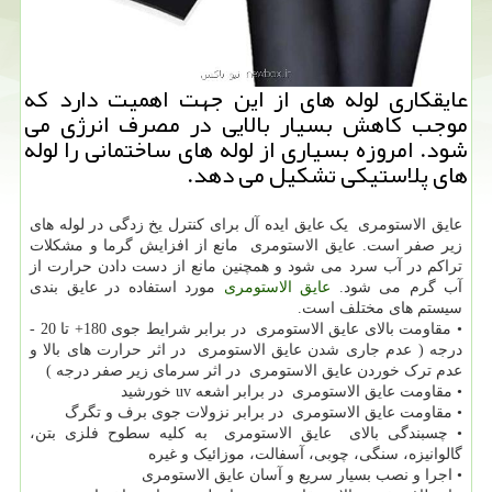
عایقكاری لوله های از این جهت اهمیت دارد كه
موجب كاهش بسیار بالایی در مصرف انرژی می
شود. امروزه بسیاری از لوله های ساختمانی را لوله
های پلاستیكی تشكیل می دهد.
عایق الاستومری یک عایق ایده آل برای کنترل یخ زدگی در لوله های
زیر صفر است. عایق الاستومری مانع از افزایش گرما و مشکلات
تراکم در آب سرد می شود و همچنین مانع از دست دادن حرارت از
آب گرم می شود.
عایق الاستومری
مورد استفاده در عایق بندی
سیستم های مختلف است.
• مقاومت بالای عایق الاستومری در برابر شرایط جوی 180+ تا 20 -
درجه ( عدم جاری شدن عایق الاستومری در اثر حرارت های بالا و
عدم ترک خوردن عایق الاستومری در اثر سرمای زیر صفر درجه )
• مقاومت عایق الاستومری در برابر اشعه
uv
خورشید
• مقاومت عایق الاستومری در برابر نزولات جوی برف و تگرگ
• چسبندگی بالای عایق الاستومری به کلیه سطوح فلزی بتن،
گالوانیزه، سنگی، چوبی، آسفالت، موزائیک و غیره
• اجرا و نصب بسیار سریع و آسان عایق الاستومری