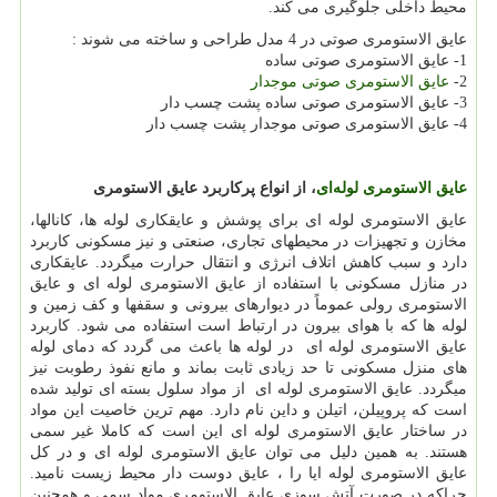
محیط داخلی جلوگیری می کند.
عایق الاستومری صوتی در 4 مدل طراحی و ساخته می شوند :
1- عایق الاستومری صوتی ساده
2-
عایق الاستومری صوتی موجدار
3- عایق الاستومری صوتی ساده پشت چسب دار
4- عایق الاستومری صوتی موجدار پشت چسب دار
عایق الاستومری لوله‌ای
، از انواع پرکاربرد عایق الاستومری
عایق الاستومری لوله ای برای پوشش و عایقکاری لوله ها، کانالها،
مخازن و تجهیزات در محیطهای تجاری، صنعتی و نیز مسکونی کاربرد
دارد و سبب کاهش اتلاف انرژی و انتقال حرارت میگردد. عایقکاری
در منازل مسکونی با استفاده از عایق الاستومری لوله ای و عایق
الاستومری رولی عموماً در دیوارهای بیرونی و سقفها و کف زمین و
لوله ها که با هوای بیرون در ارتباط است استفاده می شود. کاربرد
عایق الاستومری لوله ای در لوله ها باعث می گردد که دمای لوله
های منزل مسکونی تا حد زیادی ثابت بماند و مانع نفوذ رطوبت نیز
میگردد. عایق الاستومری لوله ای از مواد سلول بسته ای تولید شده
است که پروپیلن، اتیلن و داین نام دارد. مهم ترین خاصیت این مواد
در ساختار عایق الاستومری لوله ای این است که کاملا غیر سمی
هستند. به همین دلیل می توان عایق الاستومری لوله ای و در کل
عایق الاستومری لوله ایا را ، عایق دوست دار محیط زیست نامید.
چراکه در صورت آتش سوزی عایق الاستومری مواد سمی و همچنین