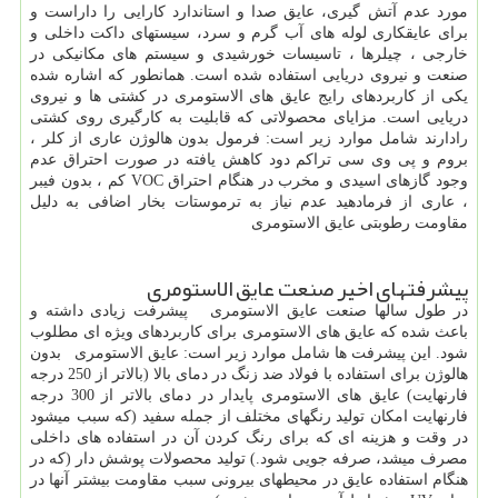
مورد عدم آتش گیری، عایق صدا و استاندارد کارایی را داراست و
برای عایقکاری لوله های آب گرم و سرد، سیستهای داکت داخلی و
خارجی ، چیلرها ، تاسیسات خورشیدی و سیستم های مکانیکی در
صنعت و نیروی دریایی استفاده شده است. همانطور که اشاره شده
یکی از کاربردهای رایج عایق های الاستومری در کشتی ها و نیروی
دریایی است. مزایای محصولاتی که قابلیت به کارگیری روی کشتی
رادارند شامل موارد زیر است: فرمول بدون هالوژن عاری از کلر ،
بروم و پی وی سی تراکم دود کاهش یافته در صورت احتراق عدم
وجود گازهای اسیدی و مخرب در هنگام احتراق
VOC
کم ، بدون فیبر
، عاری از فرمادهید عدم نیاز به ترموستات بخار اضافی به دلیل
مقاومت رطوبتی عایق الاستومری
پیشرفتهای اخیر صنعت عایق الاستومری
در طول سالها صنعت عایق الاستومری پیشرفت زیادی داشته و
باعث شده که عایق های الاستومری برای کاربردهای ویژه ای مطلوب
شود. این پیشرفت ها شامل موارد زیر است: عایق الاستومری بدون
هالوژن برای استفاده با فولاد ضد زنگ در دمای بالا (بالاتر از 250 درجه
فارنهایت) عایق های الاستومری پایدار در دمای بالاتر از 300 درجه
فارنهایت امکان تولید رنگهای مختلف از جمله سفید (که سبب میشود
در وقت و هزینه ای که برای رنگ کردن آن در استفاده های داخلی
مصرف میشد، صرفه جویی شود.) تولید محصولات پوشش دار (که در
هنگام استفاده عایق در محیطهای بیرونی سبب مقاومت بیشتر آنها در