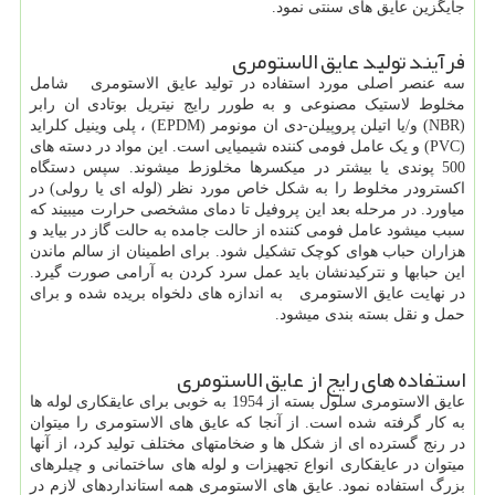
جایگزین عایق های سنتی نمود.
فرآیند تولید عایق الاستومری
سه عنصر اصلی مورد استفاده در تولید عایق الاستومری شامل
مخلوط لاستیک مصنوعی و به طورر رایج نیتریل بوتادی ان رابر
(
NBR
) و/یا اتیلن پروپیلن-دی ان مونومر (
EPDM
) ، پلی وینیل کلراید
(
PVC
) و یک عامل فومی کننده شیمیایی است. این مواد در دسته های
500 پوندی یا بیشتر در میکسرها مخلوزط میشوند. سپس دستگاه
اکسترودر مخلوط را به شکل خاص مورد نظر (لوله ای یا رولی) در
میاورد. در مرحله بعد این پروفیل تا دمای مشخصی حرارت میبیند که
سبب میشود عامل فومی کننده از حالت جامده به حالت گاز در بیاید و
هزاران حباب هوای کوچک تشکیل شود. برای اطمینان از سالم ماندن
این حبابها و نترکیدنشان باید عمل سرد کردن به آرامی صورت گیرد.
در نهایت عایق الاستومری به اندازه های دلخواه بریده شده و برای
حمل و نقل بسته بندی میشود.
استفاده های رایج از عایق الاستومری
عایق الاستومری سلول بسته از 1954 به خوبی برای عایقکاری لوله ها
به کار گرفته شده است. از آنجا که عایق های الاستومری را میتوان
در رنج گسترده ای از شکل ها و ضخامتهای مختلف تولید کرد، از آنها
میتوان در عایقکاری انواع تجهیزات و لوله های ساختمانی و چیلرهای
بزرگ استفاده نمود. عایق های الاستومری همه استانداردهای لازم در