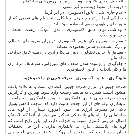
• انعطاف پذیری بالا و مقاومت در برابر لرزش های ساختمان
• دویت دار محیط زیست و غیر سمی
• عدم جاری شدن عایق الاستومری در اثر گرما
• سادگی اجرا در ترمیم جزئی و یا کلی پشت بام های قدیمی که از
عایق های رطوبتی سنتی استفاده نموده اند.
• بهداشتی بودن عایق الاستومری ، بدون آلودگی زیست محیطی،
بدون بو و سبک
• مقاومت بسیار بالای عایق الاستومری در برابر ضربه های احتمالی
و پارگی نسبت به سایر محصولات مشابه
• مطابق با آخرین تکنولوژی روز آمریکا و اروپا در زمینه عایق حرارتی
ساختمان
• جلوگیری از پوسیده شدن سقف های شیروانی، سوله ها، مرغداری
ها و کارخانجات با عایق الاستومری
عایق‌کاری با
عایق الاستومری
، صرفه جویی در وقت و هزینه
صرفه جویی در انرژی صرفه جویی اقتصادی است و به علاوه باعث
میشود آسیب کمتری به محیط زیست وارد شود. بهترین و کاراترین
روش صرفه جویی انرژی عایقکاری و به ویژه عایقکاری لوله هاست.
عایقکاری لوله های از این جهت اهمیت دارد که موجب کاهش بسیار
بالایی در مصرف انرژی می شود. امروزه بسیاری از لوله های
ساختمانی را لوله های پلاستیکی تشکیل می دهد. از آنجا که پلاستیک
انتقال حرارتی کمتری نسبت به فلزات دارد، این باور رایج است که
لوله های پلاستیکی نیازی به عایقکاری ندارد. با این حال تحقیقات
نشان داده است که استفاده از روکش عایق بر روی لوله های