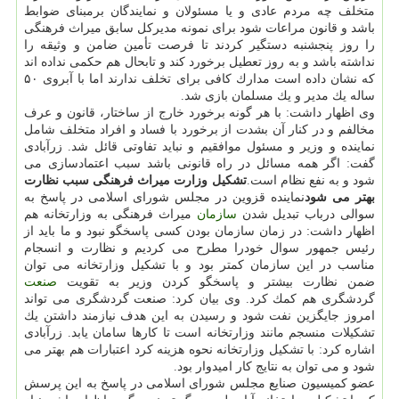
متخلف چه مردم عادی و یا مسئولان و نمایندگان برمبنای ضوابط
باشد و قانون مراعات شود برای نمونه مدیركل سابق میراث فرهنگی
را روز پنجشنبه دستگیر كردند تا فرصت تأمین ضامن و وثیقه را
نداشته باشد و به روز تعطیل برخورد كند و تابحال هم حكمی نداده اند
كه نشان داده است مدارك كافی برای تخلف ندارند اما با آبروی ۵۰
ساله یك مدیر و یك مسلمان بازی شد.
وی اظهار داشت: با هر گونه برخورد خارج از ساختار، قانون و عرف
مخالفم و در كنار آن بشدت از برخورد با فساد و افراد متخلف شامل
نماینده و وزیر و مسئول موافقیم و نباید تفاوتی قائل شد. زرآبادی
گفت: اگر همه مسائل در راه قانونی باشد سبب اعتمادسازی می
شود و به نفع نظام است.
تشكیل وزارت میراث فرهنگی سبب نظارت
بهتر می شود
نماینده قزوین در مجلس شورای اسلامی در پاسخ به
سوالی درباب تبدیل شدن
سازمان
میراث فرهنگی به وزارتخانه هم
اظهار داشت: در زمان سازمان بودن كسی پاسخگو نبود و ما باید از
رئیس جمهور سوال خودرا مطرح می كردیم و نظارت و انسجام
مناسب در این سازمان كمتر بود و با تشكیل وزارتخانه می توان
ضمن نظارت بیشتر و پاسخگو كردن وزیر به تقویت
صنعت
گردشگری هم كمك كرد. وی بیان كرد: صنعت گردشگری می تواند
امروز جایگزین نفت شود و رسیدن به این هدف نیازمند داشتن یك
تشكیلات منسجم مانند وزارتخانه است تا كارها سامان یابد. زرآبادی
اشاره كرد: با تشكیل وزارتخانه نحوه هزینه كرد اعتبارات هم بهتر می
شود و می توان به نتایج كار امیدوار بود.
عضو كمیسیون صنایع مجلس شورای اسلامی در پاسخ به این پرسش