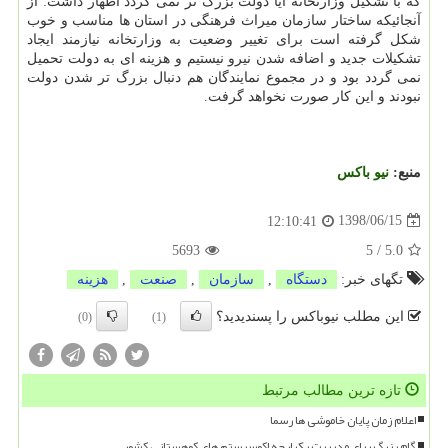
كه با تشكیل وزارتخانه آیا دولت بزرگ تر نمی گردد اظهار داشت: از
آنجائیكه ساختار سازمان میراث فرهنگی در استان ها مناسب و خوب
شكل گرفته است برای تغییر وضعیت به وزارتخانه نیازمند ایجاد
تشكیلات جدید و اضافه شدن نیرو نیستیم و هزینه ای به دولت تحمیل
نمی گردد بود و در مجموع نمایندگان هم دنبال بزرگ تر شدن دولت
نبودند و این كار صورت نخواهد گرفت.
منبع:
نیو باكس
1398/06/15
12:10:41
5693
5
/
5.0
تگهای خبر:
دستگاه
,
سازمان
,
صنعت
,
هزینه
این مطلب نیوباکس را پسندیدید؟
(0)
(1)
تازه ترین مطالب مرتبط
اعلام زمان پایان خاموشی ها رسما
گام بزرگ برای مدیریت یکپارچه اکوسیستم های کوهستانی کشور