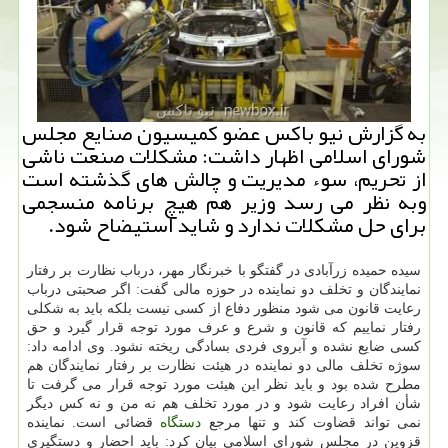
به گزارش نیو باكس عضو كمیسیون صنایع مجلس
شورای اسلامی اظهار داشت: مشكلات صنعت ناشی
از تحریم، سوء مدیریت و چالش های گذشته است
وبه نظر می رسد وزیر هم هیچ برنامه منسجمی
برای حل مشكلات ندارد و شاید استیضاح شود.
سیده حمیده زرآبادی در گفتگو با خبرنگار مهر، درباب نظارت بر رفتار
نمایندگان و تخلف دو نماینده در حوزه مالی گفت: اگر صحبتی درباب
رعایت قانون می شود منظور دفاع از كسی نیست بلكه باید به شكلی
رفتار نماییم كه قانون و شرع و عرف مورد توجه قرار گیرد و حق
كسی ضایع نشده و آبروی فردی بسادگی ریخته نشود. وی ادامه داد:
سوژه تخلف مالی دو نماینده در هیئت نظارت بر رفتار نمایندگان هم
مطرح شده بود و باید نظر این هیئت مورد توجه قرار می گرفت تا
شأن افراد رعایت شود و در مورد تخلف هم نه من و نه كس دیگر
نمی تواند قضاوت كند و تنها مرجع
دستگاه
قضائی است. نماینده
قزوین در مجلس شورای اسلامی بیان كرد: باید احضار و دستگیری