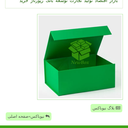
بازار
اقتصاد
تولید
تجارت
توسعه
بانك
رپورتاژ
خرید
بلاگ نیوباکس
نیوباکس»صفحه اصلی