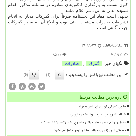
كنون نسبت به بارگذاری فاكتورهای صادره در سامانه مذكور اقدام
ننموده اند را به این دفتر اعلام نمایند.
بدیهی است مفاد این بخشنامه صرفاً برای گمركات مجاز به انجام
تشریفات صادرات مشتقات نفتی بوده و ابلاغ آن به سایر گمركات
جهت آگاهی است.
1396/05/01
17:33:57
5400
5
/
5.0
تگهای خبر:
گمرك
,
صادرات
این مطلب نیوباکس را پسندیدید؟
(0)
(1)
تازه ترین مطالب مرتبط
حقوق گمرکی گوشیهای تلفن همراه
اختلاف آماری در مصرف مواد مخدر دارویی
حقوق ورودی خودرو های ایرانی ها خارج نشین تعیین تکلیف شد
قسمتی از ارز زنجیره فولاد به تالار دوم منتقل می شود