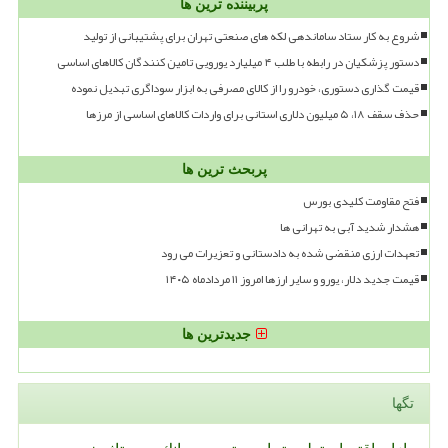
پربیننده ترین ها
شروع به کار ستاد ساماندهی لکه های صنعتی تهران برای پشتیبانی از تولید
دستور پزشکیان در رابطه با طلب ۴ میلیارد یورویی تامین کنندگان کالاهای اساسی
قیمت گذاری دستوری، خودرو را از کالای مصرفی به ابزار سوداگری تبدیل نموده
حذف سقف ۱۸، ۵ میلیون دلاری استانی برای واردات کالاهای اساسی از مرزها
پربحث ترین ها
فتح مقاومت کلیدی بورس
هشدار شدید آبی به تهرانی ها
تعهدات ارزی منقضی شده به دادستانی و تعزیرات می رود
قیمت جدید دلار، یورو و سایر ارزها امروز ۱۱ مردادماه ۱۴۰۵
جدیدترین ها
تگها