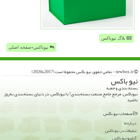
بلاگ نیوباکس
نیوباکس»صفحه اصلی
newbox.ir - تمامی حقوق نیو باكس محفوظ است (2017تا2026)
نیو باكس
بسته بندی و جعبه
نیوباکس، مرجع جامع صنعت بسته‌بندی! با نیوباکس، در دنیای بسته‌بندی به‌روز
باشید
صفحات نیو باكس
درباره ما
تبلیغات در نیو باكس
آرشیو نیو باكس