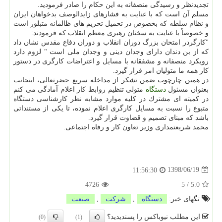
تجدیدنظر و رسیدگی منصفانه به این حكام را صادر فرمودید.
مسلم آن است كه با عنایت به فشارهای زایدالوصف بدخواهان ایران
و نظام سلطه كه بخصوص در تحمیل تحریم های ظالمانه متبلور است
و خصوصاً با عنایت به سخنان رهبری معظم انقلاب كه فرمودند:
"كارگردر امتحان بزرگ دوران انقلاب و دوران دفاع مقدس نشان داد
كه از بن دندان دارای وجدان دینی و وجدان ملی است " لزوم دارد
رویكرد منصفانه و مشفقانه با مسایل و اعتراضات كارگری در دستور
كار همه ما متولیان امر قرار گیرد.
در همین چارچوب ضمن تشكر از مداخله سریع حضرتعالی، اینجانب
بعنوان مسئول
دستگاه
متولی تنظیم روابط كار اعلام آمادگی می كنم
در كمیته ای مشترك در كلیه موارد مشابه نظر كارشناسی دستگاه
متبوع را نسبت به مسایل كارگری اعلام نموده، تا یكی از مستنداتی
باشد كه مبنای تصمیم و قضاوت قرار گیرد.
محمد شریعتمداری وزیر تعاون كار و رفاه اجتماعی.
1398/06/19
11:56:30
4726
5
/
5.0
تگهای خبر:
دستگاه
,
شركت
,
صنعت
این مطلب نیوباکس را پسندیدید؟
(0)
(1)