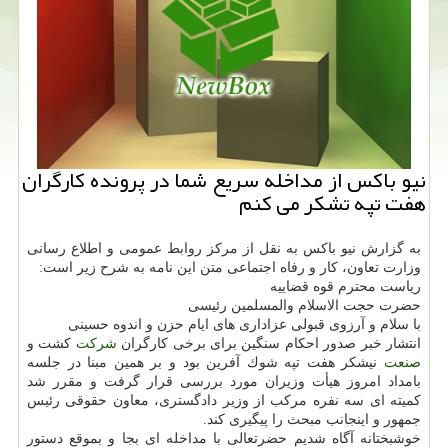
نیو باكس از مداخله سریع شما در پرونده كارگران
هفت تپه تشكر می كنم
به گزارش نیو باكس به نقل از مركز روابط عمومی و اطلاع رسانی
وزارت تعاون، كار و رفاه اجتماعی متن این نامه به شرح زیر است:
ریاست محترم قوه قضاییه
حضرت حجت الاسلام والمسلمین رئیسی
با سلام و آرزوی قبولی عزاداری های ایام حزن و اندوه حسینی
انتشار خبر صدور احكام سنگین برای برخی كارگران
شركت
كشت و
صنعت
نیشكر هفت تپه شوك آفرین بود و بر همین مبنا در جلسه
بامداد امروز هیأت وزیران مورد بررسی قرار گرفت و مقرر شد
كمیته ای سه نفره مركب از وزیر دادگستری، معاون حقوقی رئیس
جمهور و اینجانب مبحث را پیگیری كند.
خوشبختانه آگاه شدیم حضرتعالی با مداخله ای بجا و بموقع دستور