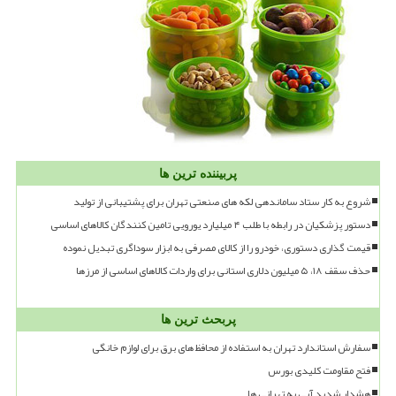
پربیننده ترین ها
شروع به کار ستاد ساماندهی لکه های صنعتی تهران برای پشتیبانی از تولید
دستور پزشکیان در رابطه با طلب ۴ میلیارد یورویی تامین کنندگان کالاهای اساسی
قیمت گذاری دستوری، خودرو را از کالای مصرفی به ابزار سوداگری تبدیل نموده
حذف سقف ۱۸، ۵ میلیون دلاری استانی برای واردات کالاهای اساسی از مرزها
پربحث ترین ها
سفارش استاندارد تهران به استفاده از محافظ های برق برای لوازم خانگی
فتح مقاومت کلیدی بورس
هشدار شدید آبی به تهرانی ها