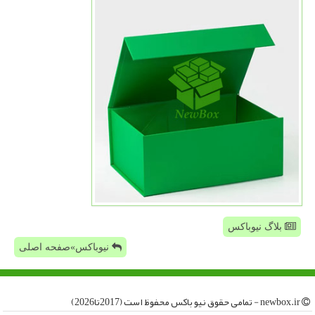
بلاگ نیوباکس
نیوباکس»صفحه اصلی
newbox.ir - تمامی حقوق نیو باكس محفوظ است (2017تا2026)