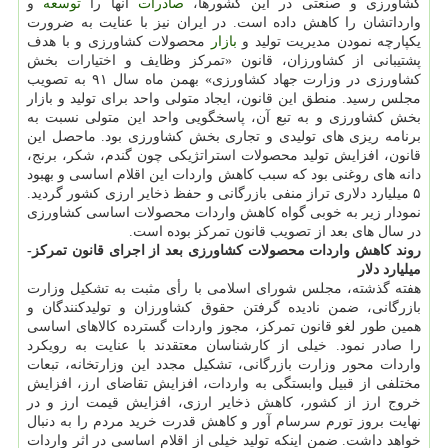
كشاورزی و صنعتی در این كشورها،
صادرات
آنها را
توسعه
و
وارداتشان را كاهش داده است. در ایران نیز با عنایت به ضرورت
یكپارچه نمودن مدیریت تولید و
بازار
محصولات كشاورزی و با هدف
پشتیبانی از كشاورزان، قانون «تمركز وظایف و اختیارات بخش
كشاورزی در وزارت جهاد كشاورزی» بهمن ماه سال ۹۱ به تصویب
مجلس رسید. منطق این قانون، ایجاد متولی واحد برای تولید و بازار
بخش كشاورزی و به تبع آن، پاسخگویی واحد این متولی نسبت به
برنامه ریزی های تولیدی و تجاری بخش كشاورزی بود. ماحصل این
قانون، افزایش تولید محصولات استراتژیكی چون گندم، شكر، برنج،
دانه های روغنی بود كه سبب كاهش واردات این اقلام اساسی و بهبود
۵ میلیارد دلاری تراز منفی بازرگانی و حفظ ذخایر ارزی كشور گردید.
نمودار زیر به خوبی گواه كاهش واردات محصولات اساسی كشاورزی
در سال های بعد از تصویب قانون تمركز بوده است.
روند كاهش واردات محصولات كشاورزی بعد از اجرای قانون تمركز-
میلیارد دلار
هفته گذشته، مجلس شورای اسلامی با رأی مثبت به تشكیل وزارت
بازرگانی، ضمن نادیده گرفتن حقوق كشاورزان و تولیدكنندگان و
همین طور لغو قانون تمركز، مجوز واردات گسترده كالاهای اساسی
را صادر نمود. خیلی از كارشناسان معتقدند با عنایت به رویكرد
واردات محور وزارت بازرگانی، تشكیل مجدد این وزارتخانه، تبعات
مختلفی از قبیل وابستگی به واردات، افزایش تقاضای ارز، افزایش
خروج ارز از كشور، كاهش ذخایر ارزی، افزایش قیمت ارز و در
نهایت بروز تورم سرسام آور و كاهش قدرت خرید مردم را به دنبال
خواهد داشت. ضمن اینكه تولید خیلی از اقلام اساسی در اثر واردات