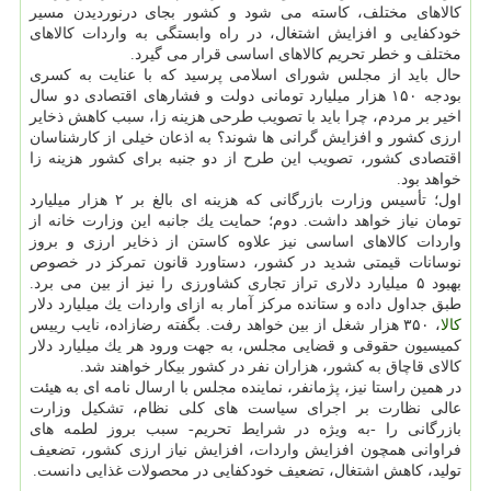
كالاهای مختلف، كاسته می شود و كشور بجای درنوردیدن مسیر
خودكفایی و افزایش اشتغال، در راه وابستگی به واردات كالاهای
مختلف و خطر تحریم كالاهای اساسی قرار می گیرد.
حال باید از مجلس شورای اسلامی پرسید كه با عنایت به كسری
بودجه ۱۵۰ هزار میلیارد تومانی دولت و فشارهای اقتصادی دو سال
اخیر بر مردم، چرا باید با تصویب طرحی هزینه زا، سبب كاهش ذخایر
ارزی كشور و افزایش گرانی ها شوند؟ به اذعان خیلی از كارشناسان
اقتصادی كشور، تصویب این طرح از دو جنبه برای كشور هزینه زا
خواهد بود.
اول؛ تأسیس وزارت بازرگانی كه هزینه ای بالغ بر ۲ هزار میلیارد
تومان نیاز خواهد داشت. دوم؛ حمایت یك جانبه این وزارت خانه از
واردات كالاهای اساسی نیز علاوه كاستن از ذخایر ارزی و بروز
نوسانات قیمتی شدید در كشور، دستاورد قانون تمركز در خصوص
بهبود ۵ میلیارد دلاری تراز تجاری كشاورزی را نیز از بین می برد.
طبق جداول داده و ستانده مركز آمار به ازای واردات یك میلیارد دلار
كالا
، ۳۵۰ هزار شغل از بین خواهد رفت. بگفته رضازاده، نایب رییس
كمیسیون حقوقی و قضایی مجلس، به جهت ورود هر یك میلیارد دلار
كالای قاچاق به كشور، هزاران نفر در كشور بیكار خواهند شد.
در همین راستا نیز، پژمانفر، نماینده مجلس با ارسال نامه ای به هیئت
عالی نظارت بر اجرای سیاست های كلی نظام، تشكیل وزارت
بازرگانی را -به ویژه در شرایط تحریم- سبب بروز لطمه های
فراوانی همچون افزایش واردات، افزایش نیاز ارزی كشور، تضعیف
تولید، كاهش اشتغال، تضعیف خودكفایی در محصولات غذایی دانست.