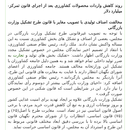
روند كاهش واردات محصولات كشاورزی بعد از اجرای قانون تمركز-
میلیارد دلار
مخالفت اصناف تولیدی با تصویب مغایر با قانون طرح تشكیل وزارت
بازرگانی
با توجه به تصویب غیرقانونی طرح تشكیل وزارت بازرگانی در
مجلس، بعضی از اصناف و تشكل های بخش كشاورزی نسبت به این
مساله واكنش نشان دادند. ملك زاده، رئیس نظام صنفی كشاورزی،
با انتقاد از تصمیم اخیر نمایندگان مجلس در خصوص تشكیل مجدد
وزارت بازرگانی اظهار داشت: «تفكیك بخش های تولید و
تجارت
به
ضرر تولید داخلی تمام خواهد شد و به همین دلیل جامعه كشاورزان با
تشكیل این وزارتخانه مخالف هستند. جامعه كشاورزی از اعضای
شورای نگهبان انتظار دارند با عنایت به مغایرت های قانونی این طرح،
آنرا باردیگر به مجلس بازگردانند.» رئیس نظام صنفی كشاورزی
اضافه كرد: «احیای وزارت بازرگانی بیشتر از دوسوم رأی نمایندگان
را نیاز دارد. این در شرایطی است كه قانون شكنی در این خصوص
صورت گرفت.»
تشكیل وزارت بازرگانی علاوه بر ایجاد تهدید برای امنیت غذایی كشور
و بروز نوسانات ارزی و به تبع آن كاهش قدرت خرید مردم، با برخی
اصول قانون اساسی نیز در تضاد است. مغایرت طرح با اصل(۶۵) و
(۷۵) قانون اساسی، انتظارات را از شورای محترم نگهبان قانون
اساسی بالا برده تا با بررسی دقیق ابعاد مختلف قانونی مربوط به
این طرح و استرداد آن به مجلس، از قانون اساسی حراست نماید.