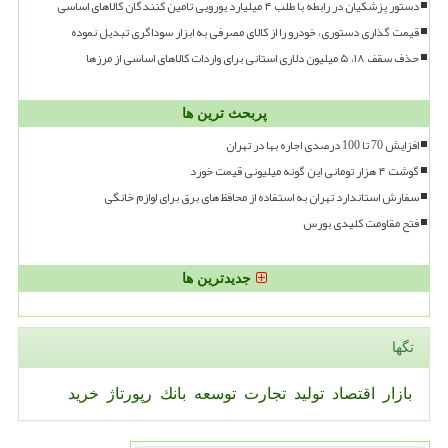
دستور پزشکیان در رابطه با طلب ۴ میلیارد یورویی تامین کنندگان کالاهای اساسی
قیمت گذاری دستوری، خودرو را از کالای مصرفی به ابزار سوداگری تبدیل نموده
حذف سقف ۱۸، ۵ میلیون دلاری استانی برای واردات کالاهای اساسی از مرزها
پربحث ترین ها
افزایش 70 تا 100 درصدی اجاره بها در تهران
گوشت ۴ هزار تومانی این گونه میلیونی قیمت خورد
سفارش استاندارد تهران به استفاده از محافظ های برق برای لوازم خانگی
فتح مقاومت کلیدی بورس
جدیدترین ها
تگها
بازار
اقتصاد
تولید
تجارت
توسعه
بانك
رپورتاژ
خرید