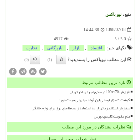
منبع:
نیو باكس
1398/07/18
14:44:38
4917
5
/
5.0
تگهای خبر:
اقتصاد
,
بازار
,
بازرگانی
,
تجارت
این مطلب نیوباکس را پسندیدید؟
(0)
(1)
تازه ترین مطالب مرتبط
افزایش 70 تا 100 درصدی اجاره بها در تهران
گوشت ۴ هزار تومانی این گونه میلیونی قیمت خورد
سفارش استاندارد تهران به استفاده از محافظ های برق برای لوازم خانگی
فتح مقاومت کلیدی بورس
نظرات بینندگان در مورد این مطلب
نظر شما در مورد این مطلب