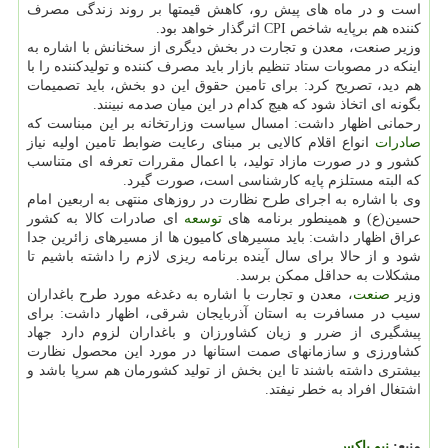
است و در ماه های پیش رو، كاهش قیمتها بر روند زندگی مصرف
كننده هم برپایه شاخص CPI اثرگذار خواهد بود.
وزیر صنعت، معدن و تجارت در بخش دیگری از سخنانش با اشاره به
اینكه در مصوبات ستاد تنظیم بازار باید مصرف كننده و تولیدكننده را با
هم دید، تصریح كرد: برای تامین حقوق این دو بخش، باید تصمیمات
بگونه ای اتخاذ شود كه هیچ كدام در این میان صدمه نبینند.
رحمانی اظهار داشت: امسال سیاست وزارتخانه بر این مبناست كه
صادرات
انواع اقلام كالایی بر مبنای رعایت ضوابط تامین اولیه نیاز
كشور و در صورت مازاد تولید، با اعمال مقررات تعرفه ای متناسب
كه البته مستلزم پایه كارشناسی است، صورت گیرد.
وی با اشاره به اجرای طرح نظارت در روزهای منتهی به اربعین امام
حسین(ع) و همینطور برنامه های
توسعه
ای صادرات كالا به كشور
عراق اظهار داشت: باید مسیرهای كامیون ها از مسیرهای زائرین جدا
شود و از حالا برای سال آینده برنامه ریزی لازم را داشته باشیم تا
مشكلات به حداقل ممكن برسد.
وزیر
صنعت
، معدن و تجارت با اشاره به دغدغه مورد طرح باغداران
سیب در مسافرت به استان آذربایجان شرقی، اظهار داشت: برای
پیشگیری از ضرر و زیان كشاورزان و باغداران لزوم دارد جهاد
كشاورزی و سازمانهای صمت استانها در مورد این محصول نظارت
بیشتری داشته باشند تا این بخش از تولید كشورمان هم سرپا باشد و
اشتغال افراد به خطر نیفتد.
منبع:
نیو باكس