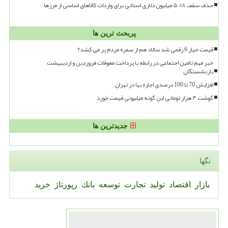
حذف سقف ۱۸، ۵ میلیون دلاری استانی برای واردات کالاهای اساسی از مرزها
پربحث ترین ها
قیمت خیار 6 رقمی شد سالاد هم از سفره مردم پر می کشد؟
خبر مهم تامین اجتماعی در رابطه با پرداخت معوقات فروردین و اردیبهشت
بازنشستگان
افزایش 70 تا 100 درصدی اجاره بها در تهران
گوشت ۴ هزار تومانی این گونه میلیونی قیمت خورد
جدیدترین ها
تگها
بازار
اقتصاد
تولید
تجارت
توسعه
بانك
رپورتاژ
خرید