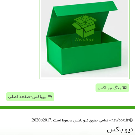
بلاگ نیوباکس
نیوباکس»صفحه اصلی
newbox.ir - تمامی حقوق نیو باكس محفوظ است (2017تا2026)
نیو باكس