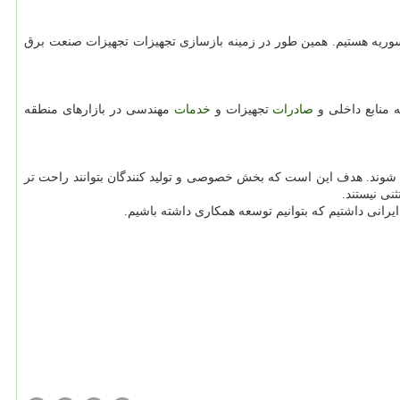
این كه برق در همكاری بین كشورهای منطقه عامل مهمی است، اظهار نمود: در حال ساخت یك نیروگاه ۵۲۶ مگاباتی در سوریه هستیم. همین طور در زمینه بازسازی تجهیزات تجهیزات صنعت برق
صادرات
تجهیزات و
خدمات
مهندسی در بازارهای منطقه
ود ۸۶۲ قلم كالا از تخفیف یا از معافیت تعرفه ای برخوردار شوند. هدف این است كه بخش خصوصی و تولید كنندگان بتوانند راحت تر
رانی داشتیم كه بتوانیم توسعه همكاری داشته باشیم.