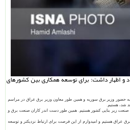
ان در اوراسیا از معافیت 862 قلم كالا از تعرفه اطلاع داد و اظهار داشت: برای توسعه همكاری بین كشورهای
 به حضور وزیر برق سوریه و همین طور معاون وزیر برق عراق در مراسم
د شد، هستیم.
ظهار نمود: شاهد رشد این صنعت زیر بنایی كشور هستیم. همین طور دست اندر كاران صنعت برق و
 عراق هستیم و امیدوارم از این فرصت برای ارتباط نزدیكتر و توسعه