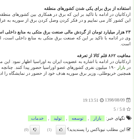
استفاده از برق برای یكی شدن كشورهای منطقه
این كشور كار می نماییم و در فكر كردن وصل كردن برق از سوریه به 
۲۳ هزار میلیارد تومان از گردش مالی صنعت برق متكی به منابع داخلی است
وی در ادامه با تاكید بر این كه صنعت برق متكی به منابع داخلی است، اظهار داشت: حدود ۲۳ هزار میلیارد تومان از گردش مالی 
است.
معافیت ۸۶۲ قلم كالا از تعرفه
در
بازار
۱۹۰ میلیون نفری كشورهای عضو اوراسیا حضور پیدا كنند. چنانچه تولیدكنندگان تجهیزات صنعت برق كالای باكیفیت تولید كنند نیز از این قاعده مستثنی نیستند.
همچنین خربوطلی، وزیر برق سوریه هدف خود از حضور در نمایشگاه را ادامه
1398/08/09
19:13:51
5
/
5.0
تگهای خبر:
بازار
,
توسعه
,
تولید
,
خدمات
این مطلب نیوباکس را پسندیدید؟
(0)
(1)