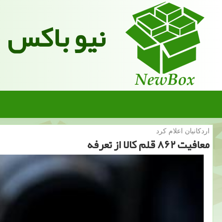
نیو باکس
اردكانیان اعلام كرد
معافیت ۸۶۲ قلم كالا از تعرفه