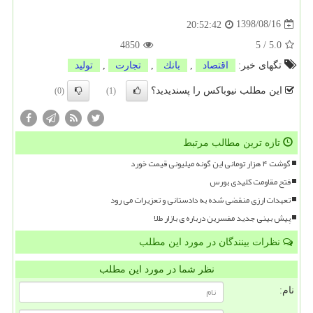
1398/08/16
20:52:42
4850
5
/
5.0
تگهای خبر:
اقتصاد
,
بانك
,
تجارت
,
تولید
این مطلب نیوباکس را پسندیدید؟
(0)
(1)
تازه ترین مطالب مرتبط
گوشت ۴ هزار تومانی این گونه میلیونی قیمت خورد
فتح مقاومت کلیدی بورس
تعهدات ارزی منقضی شده به دادستانی و تعزیرات می رود
پیش بینی جدید مفسرین درباره ی بازار طلا
نظرات بینندگان در مورد این مطلب
نظر شما در مورد این مطلب
نام: