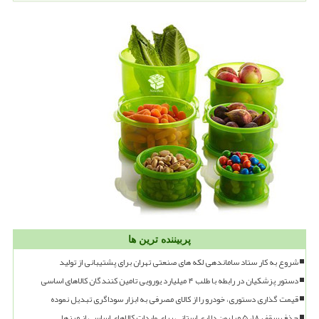
پربیننده ترین ها
شروع به کار ستاد ساماندهی لکه های صنعتی تهران برای پشتیبانی از تولید
دستور پزشکیان در رابطه با طلب ۴ میلیارد یورویی تامین کنندگان کالاهای اساسی
قیمت گذاری دستوری، خودرو را از کالای مصرفی به ابزار سوداگری تبدیل نموده
حذف سقف ۱۸، ۵ میلیون دلاری استانی برای واردات کالاهای اساسی از مرزها