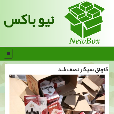
نیو باکس
منو
قاچاق سیگار نصف شد