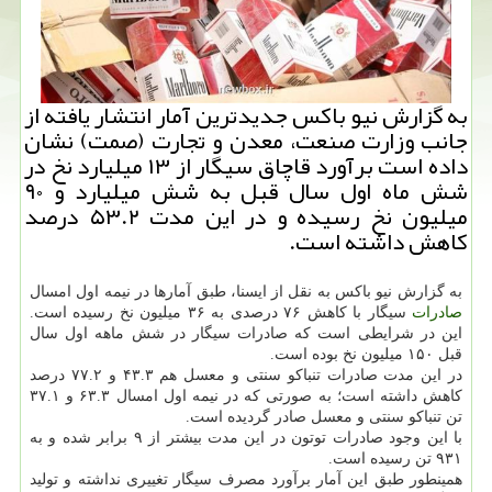
به گزارش نیو باكس جدیدترین آمار انتشار یافته از
جانب وزارت صنعت، معدن و تجارت (صمت) نشان
داده است برآورد قاچاق سیگار از ۱۳ میلیارد نخ در
شش ماه اول سال قبل به شش میلیارد و ۹۰
میلیون نخ رسیده و در این مدت ۵۳.۲ درصد
كاهش داشته است.
به گزارش نیو باكس به نقل از ایسنا، طبق آمارها در نیمه اول امسال
صادرات
سیگار با كاهش ۷۶ درصدی به ۳۶ میلیون نخ رسیده است.
این در شرایطی است كه صادرات سیگار در شش ماهه اول سال
قبل ۱۵۰ میلیون نخ بوده است.
در این مدت صادرات تنباكو سنتی و معسل هم ۴۳.۳ و ۷۷.۲ درصد
كاهش داشته است؛ به صورتی كه در نیمه اول امسال ۶۳.۳ و ۳۷.۱
تن تنباكو سنتی و معسل صادر گردیده است.
با این وجود صادرات توتون در این مدت بیشتر از ۹ برابر شده و به
۹۳۱ تن رسیده است.
همینطور طبق این آمار برآورد مصرف سیگار تغییری نداشته و تولید