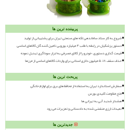
پربیننده ترین ها
شروع به کار ستاد ساماندهی لکه های صنعتی تهران برای پشتیبانی از تولید
دستور پزشکیان در رابطه با طلب ۴ میلیارد یورویی تامین کنندگان کالاهای اساسی
قیمت گذاری دستوری، خودرو را از کالای مصرفی به ابزار سوداگری تبدیل نموده
حذف سقف ۱۸، ۵ میلیون دلاری استانی برای واردات کالاهای اساسی از مرزها
پربحث ترین ها
سفارش استاندارد تهران به استفاده از محافظ های برق برای لوازم خانگی
فتح مقاومت کلیدی بورس
هشدار شدید آبی به تهرانی ها
تعهدات ارزی منقضی شده به دادستانی و تعزیرات می رود
جدیدترین ها