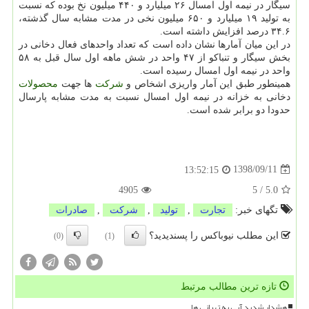
سیگار در نیمه اول امسال ۲۶ میلیارد و ۴۴۰ میلیون نخ بوده كه نسبت
به تولید ۱۹ میلیارد و ۶۵۰ میلیون نخی در مدت مشابه سال گذشته،
۳۴.۶ درصد افزایش داشته است.
در این میان آمارها نشان داده است كه تعداد واحدهای فعال دخانی در
بخش سیگار و تنباكو از ۴۷ واحد در شش ماهه اول سال قبل به ۵۸
واحد در نیمه اول امسال رسیده است.
همینطور طبق این آمار واریزی اشخاص و
شركت
ها جهت
محصولات
دخانی به خزانه در نیمه اول امسال نسبت به مدت مشابه پارسال
حدودا دو برابر شده است.
1398/09/11
13:52:15
4905
5
/
5.0
تگهای خبر:
تجارت
,
تولید
,
شركت
,
صادرات
این مطلب نیوباکس را پسندیدید؟
(0)
(1)
تازه ترین مطالب مرتبط
هشدار شدید آبی به تهرانی ها