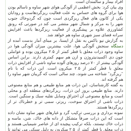
افراد بیمار و سالمندان است.
وی بیان كرد: بخش اعظمی از آلودگی هوای شهر ساوه و ناسالم بودن
هوا برای گروه های حساس به علت فعالیت ریزگردهاست و رودابان
یكی از كانون های فعال ریزگردی است چون كه گردوخاك جنوب
شهر را به مركز و شمال شهر منتشر می كند در صورتی كه رونق
كشاورزی علاوه بر پیشگیری از فعالیت ریزگردها باعث افزایش
سرانه فضای سبز شهری ساوه هم خواهد شد.
به گزارش نیو باكس به نقل از ایسنا، بر مبنای آمار بدست آمده از
دستگاه
سنجش آلودگی هوا، علت بیشترین میزان آلودگی هوا در
ساوه وجود ذرات معلق با قطر كمتر از ۲.۵ میكرون بوده و عواملی
چون دی اكسیدنیتروژن و ازن هم سهم كمتری دارند. براین اساس
آلودگی بیشتر از ۷۰ درصد روزهای آلوده ساوه ناشی از افزایش ذرات
معلق با قطر كمتر از ۲.۵ میكرون است. این ذرات كه با نام
"ریزگرد" شناخته می شوند، چند سالی است كه گریبان شهر ساوه را
هم گرفته اند.
به گفته كارشناسان، این ذرات هم منابع طبیعی و هم منابع مصنوعی
دارند. منابع طبیعی بروز این ذرات، ریزگردهای منطقه ای و محلی
است و منابع مصنوعی آن احتراق وسایل نقلیه سبك و سنگین است.
ذرات ناشی از احتراق سوخت، ریزتر، سمی تر و خطرناك تر از
ریزگردها هستند.
نمونه برداری و بررسی تركیب گرد و غبارهای شهر ساوه نشان داده
است كه این ذرات صرفاً متشكل از دانه های خاك، شن، ماسه و
ذرات خاك نیستند، بلكه تركیب پیچیده ای از عناصر شیمیایی هستند و
ذرات معلق با قطر كمتر از ۲.۵ میكرون به دلیل سبكی می توانند تا