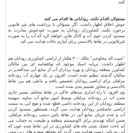
كنند.
مسئولان اقدام نكنند، رودابانی ها اقدام می كنند
خوش اخلاق اظهار داشت: اگر مسؤلان با برداشت های غیر قانونی
برخورد نكنند، كشاورزان رودابان به صورت خودجوش مبادرت به
مسدود كردن جوی آب و كانال هایی خواهند كرد كه آب را به صورت
غیرقانونی در نقاط بالادستی برای آبیاری باغات هدایت می كند.
"حبیب اله محلوجی" مالك ۳۰۰ هكتار از اراضی كشاورزی رودابان هم
اظهار داشت: برپایه اسناد موجود كه توافقنامه ای بین مالكان
كشاورز منطقه رودابان و بهره برداران آب از منابع آبی سدالغدیر در
سالیان گذشته تنظیم شده است، افزون بر یك چهارم آب رودخانه
مزلقان برای اراضی رودابان تخصیص یافته و مابقی هم بین نقاط
بالادستی و مجاور تقسیم بندی شده است.
وی افزود: با راه اندازی سدهای خاكی در نقاط مختلف مسیر جاری
شدن آب در رودخانه مزلقان توسط امور منابع آب ساوه، سهمیه
منطقه رودابان از این رودخانه دائمی قطع شده و هیچ آبی به سمت
اراضی حاصلخیز رودابان هدایت نمی گردد، همینطور مسدود كردن
آب و عدم جریان منابع آبی در نقاط پائین دستی رودخانه مزلقان،
ضمن اینكه تهدیدی برای اكوسیستم منطقه و طبیعت به حساب می
آید باعث خشك شدن چاه های كشاورزی در این نقاط شده چون كه
آبی به پائین دست هدایت نمی گردد كه بخواهد سفره های زیرزمینی