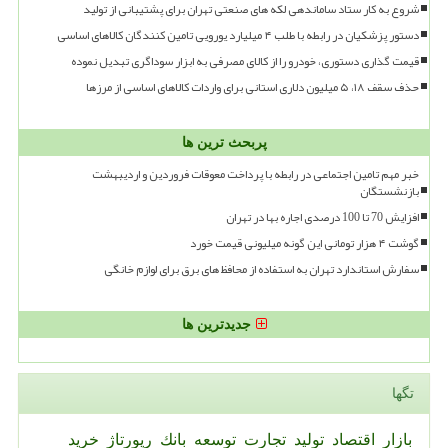
شروع به کار ستاد ساماندهی لکه های صنعتی تهران برای پشتیبانی از تولید
دستور پزشکیان در رابطه با طلب ۴ میلیارد یورویی تامین کنندگان کالاهای اساسی
قیمت گذاری دستوری، خودرو را از کالای مصرفی به ابزار سوداگری تبدیل نموده
حذف سقف ۱۸، ۵ میلیون دلاری استانی برای واردات کالاهای اساسی از مرزها
پربحث ترین ها
خبر مهم تامین اجتماعی در رابطه با پرداخت معوقات فروردین و اردیبهشت
بازنشستگان
افزایش 70 تا 100 درصدی اجاره بها در تهران
گوشت ۴ هزار تومانی این گونه میلیونی قیمت خورد
سفارش استاندارد تهران به استفاده از محافظ های برق برای لوازم خانگی
جدیدترین ها
تگها
بازار
اقتصاد
تولید
تجارت
توسعه
بانك
رپورتاژ
خرید