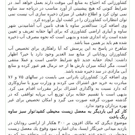
كشاورزانی كه احتیاج به منابع آبی موقت دارند بعمل خواهد آمد. در
شرایط كنونی كه هیچ پیشبینی از آورد مناسب در دریاچه سد ساوه
نمی توان كرد و اطلاع دقیقی از میزان ذخیره سازی آب نیست نمی
توان انتظارات كشاورزان را در كشت اول برآورده كرد.
وی اضافه كرد: سدالغدیر ساوه با هدف تامین آب آشامیدنی شهر
ساوه و آبیاری اراضی كشاورزی كه برای آنها حقابه تعریف و تعیین
شده است راه اندازی شده و بدیهی است كه نحوه مصرف آب ذخیره
شده هم باید بر همین مبنا باشد.
شاهرخ در پاسخ به این پرسش كه آیا راهكاری برای تخصیص آب
كشاورزان رودابانی از منابع سد الغدیر وجود دارد یا خیر؟ اظهار
داشت: ایجاد حقابه جدید تابع شرایط خاصی است و عملا منتفی
است، مگر اینكه میزان بارش ها از حد نرمال هم عبور كرده و منابع
آبی مازادی در سد ذخیره شده باشد.
وی اضافه كرد: كشاورزان بادرانی می بایست در سالهای ۷۵ و ۷۶
مبادرت به خرید حق اشتراك می كردند و وزارت نیرو با سازوكاری
كه دارد نسبت به واگذاری اشتراك برابر مقررات اقدام می كرد.
بدیهی است با تقسیم حقابه بران توزیع آب برپایه تواقفی كه در
گذشته صورت گرفته صورت می گیرد و امكان تخصیص برای غیر
بهره برداران وجود ندارد.
كار كم آبی باردیگر به معضل زیست محیطی كشید/نوار سبز ساوه
رنگ باخت
موضوع دیگری كه مالك افزون بر ۳۰۰ هكتار از اراضی رودابان در
بازدید میدانی خبرنگار ایسنا، بدان اشاره نمود وقوع یك معضل زیست
محیطی در نتیجه عدم تخصیص منابع آبی به این منطقه بود كه به