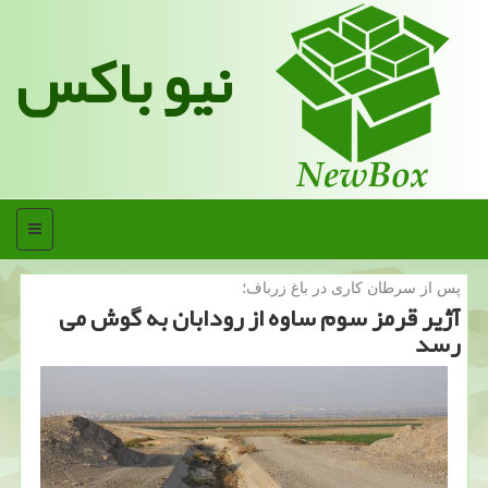
نیو باکس
منو
پس از سرطان كاری در باغ زرباف؛
آژیر قرمز سوم ساوه از رودابان به گوش می
رسد