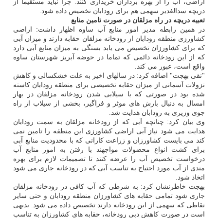
اراضی، آب را از بهره برداران خریداری كنند. چرا نباید مستقیما از
دریچه سدالغدیر سهمی هم برای رودابان تخصیص داده شود.
تعبیه دریچه در راه مزلقان در صورت تامین منابع
در همین رابطه مدیر امور منابع آب ساوه اظهار داشت: اراضی
كشاورزی منطقه رودابان از رودخانه مزلقان حقابه دارند و میزان آبی
كه برای كشاورزان تخصیص می یابد بستگی به میزان منابع آبی دارد
كه از این رودخانه دائمی كه تماما در حوضه آبریز شهرستان ساوه
واقع است، عبور می كند.
"نقی بهجت" اضافه كرد: در سالهای اخیر به علت خشكسالی و كاهش
نزولات آسمانی از میزان حقابه تخصیصی برای منطقه رودابان كاسته
شده بود در صورتی كه با سیلابی شدن رودخانه مزلقان در بهار
امسال به دنبال بارش های موثر و فراگیر، بخشی از سیلاب از راه
جوی وزیری به رودابان هدایت شد.
وی بیان كرد: چنانچه آبی كه از رودخانه مزلقان به سمت رودابان
هدایت می شود نیاز آبی اراضی كشاورزی این منطقه را تامین نمی
كند می بایست كشاورزان و زراعت كارانی كه با محدودیت منابع آبی
برای كشت انواع محضولات مواجهند با رفتن به امور منابع آب
درخواست تخصیص آب را عرضه كنند تا تصمیمات لازم برای بهره
مندی از آب مورد احتیاج به تناسب آبی كه در رودخانه جاری می شود
اتخاذ شود.
بهجت خاطرنشان كرد: به شرطی كه آب كافی در رودخانه مزلقان
جاری شود تمامی حقابه های كشاورزان منطقه رودابان و حتی سایر
نقاطی كه سهمی از این رودخانه دارند تخصیص داده می شود. بدیهی
است در صورت كاهش دبی رودخانه، حقابه های كشاورزان به تناسب