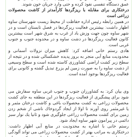
عمق دستگاه تنفسی نفوذ كرده و حتی وارد جریان خون شوند.
درختكاری برای مقابله با ریزگردها كارآمدتر از كاشت محصولات
زراعی است
در همین رابطه رئیس اداره حفاظت از محیط زیست شهرستان ساوه
اظهار داشت: بیشترین فعالیت ریزگردها در فصل تابستان است و در
شهر ساوه چون جهت وزش باد از غرب به شرق شهر است بیشترین
كانون فعالیت ریزگردها در دشت ساوه و در محدوده جنوب و جنوب
غربی است.
هادی رستم خانی اضافه كرد: كاهش میزان نزولات آسمانی و
محدودیت منابع آبی منجر به بروز پدیده خشكسالی شده و در نتیجه از
سطح زیر كشت اراضی كشاورزی كاسته شده است و سطح وسیعی
از دشت ساوه را به صورت زمین لم یزرع تبدیل گشته و كانونی برای
فعالیت ریزگردها بوجود آمده است.
وی بیان كرد: به كشاورزان جنوب و جنوب غربی ساوه سفارش می
شود برای پیشگیری از فعالیت ریزگردها در این منطقه به جای كشت
محصولات زراعی به كشت محصولات باغی و كاشت درختان مثمر و
یا غیرمثمر روی آورند تا اولا از ایجاد گردوخاك ناشی از شخم زدن
زمین برای كشت محصولات زراعی جلوگیری شود و ثانیا یك نوار سبز
دائمی در پیرامون شهر ساوه ایجاد شود.
رستم خانی با اشاره به محدودیت در منابع آبی اظهار داشت:
درختكاری به مراتب بهتر از كشت محصولات زراعی می تواند آلودگی