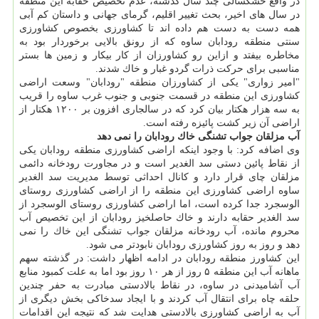
در واقع خشكسالی چند سال گذشته، عدم تخصیص حقابه این منطقه
در سال های اخیر، بحث تغییر اقلیم، گرمای جهانی و داستان كم آبی
همه دست به دست هم داده اند تا كشاورزی بخصوص كشاورزی
سنتی منطقه رودابان ساوه كه از رونق بالایی برخوردار بود به
مخاطره بیفتد و ازاین رو كشاورزان از كار بیكار و زمین ها بستر
مناسبی برای حركت ذرات گردو غبار و خاك شدند.
"امیر زواری" یكی از كشاورزان منطقه "رودابان" وسعت اراضی
كشاورزی این منطقه در قسمت جنوبی و جنوب غرب ساوه را قریب
به سه هزار هكتار بیان كرد كه در سالجاری افزون بر ۱۲۰۰ هكتار از
اراضی آن زیر كشت پائیزه رفته است.
آب مزلقان جواب تشنگی خاك رودابان را نمی دهد
وی اضافه كرد: با وجود اینكه اراضی كشاورزی منطقه رودابان یكی
از نقاط پائین دستی سد الغدیر است و در مجاورت رودخانه دائمی
مزلقان چای قرار دارد و كانال احداثی توسط مدیریت سد الغدیر
ساوه اراضی كشاورزی این منطقه را از اراضی كشاورزی روستای
الوسجرد جدا كرده است، اما اراضی كشاورزی روستای الوسجرد از
سد الغدیر حقابه دارند و خاك حاصلخیز رودابان از این تخصیص آب
محروم مانده، آب رودخانه مزلقان جواب تشنگی این خاك را نمی
دهد و روز به روز كشاورزی رودابان نابودتر می شود.
این كشاورز منطقه رودابان در ادامه اظهار داشت: در گذشته سهم
ماهانه آب این منطقه ۵ روز از هر ۱۰ روز بود اما به علت كمبود منابع
آب آشامیدنی در ساوه، در نقاط بالادستی مبادرت به حفر چندین
حلقه چاه برای انتقال آب كردند و با ایجاد سدخاكی بخش دیگری از
آب به اراضی كشاورزی بالادستی هدایت شد كه نتیجه این اقدامات