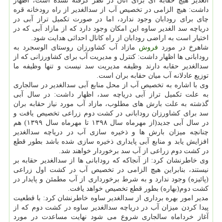
الغدیر هیچ حقابه ای برای آنان در نظر گرفته نشده است، اظهار
داشت: هیچ الزامی در تخصیص آب از سدالغدیر از راه رودخانه قره
چای برای رودابان وجود ندارد، اما در صورت تكمیل تراز آبی در
دریاچه سد الغدیر ساوه این امكان وجود دارد كه از مازاد آبی كه در
اختیار است به اراضی رودابان از راه كانال احداثی هدایت شود.
شاهرخ در مورد
فروش
مازاد آب كشاورزان روستای الوسجرد به
رودابانی ها اظهار داشت: كنترل و مدیریت آب برای كشاورزانی كه از
سدالغدیر حقابه دارند وظیفه مدیریت سد نیست و تنها وظیفه ما
توزیع عادلانه آب میان حقابه بران است.
وی با اشاره به تخصیص آب از محل منابع آبی سدالغدیر در سالجاری
به علت تكمیل تراز آبی دریاچه سد، اظهار داشت: در سال آبی
گذشته به علت بارش های مطلوب، مازاد آب مورد نیاز حقابه بران
سد برای كشاورزان رودابانی در كشت دوم زراعی تخصیص یافت و
در سال آبی جدید(از مهرماه سال ۱۳۹۸ تا مهرماه سال ۱۳۹۹) هم
چنانچه میزان بارش ها و ذخیره سازی آب در دریاچه سدالغدیر
افزایش یابد و منابع آبی پایداری ذخیره سازی شده باشد بطور قطع
در كشت دوم زراعی از آب سد برخوردار خواهند شد.
وی خاطرنشان كرد: از آنجاكه كه رودابانی ها از سدالغدیر حقابه بر
نیستند، بنابراین هیچ الزامی در تخصیص آب در كشت اول زراعی
(پائیزه) وجود ندارد و به شرط برخورداری از آب مطمئن و پایدار در
كشت دوم(بهاره) بطور قطع تخصیص خواهد یافت.
مدیر امور بهره برداری از سدالغدیر ساوه خاطرنشان كرد: با قطعیت
پیدا كردن میزان آب در دریاچه سدالغدیر ساوه در كشت دوم كه از
آغاز خرداماه سالجاری شروع می شود نهایت مساعدت در مورد