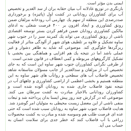
ایمنی بدن مؤثر است.
بازنگری در توزیع عادلانه آب میان حقابه بران از سد الغدیر و تخصیص
آب برای كشاورزان رودابانی در كشت اول (پائیزه) و برخورداری
صددرصدی این منطقه از سهم یك چهارمی آب رودخانه مزلقان ضمن
رونق كشاورزی و ایجاد افزون بر ۴۰۰ فرصت شغلی به ادعای
مالكین كشاورزی رودابان ضمن فراهم كردن بستر توسعه اقتصادی
ناشی از رونق كشاورزی می تواند یك كمربند سبز را در جنوب شهر
ساوه تشكیل و علاوه بر تلطیف هوای شهر از آلودگی متاثر از فعالیت
ریزگردها جلوگیری كند. موضوعی كه شاید به ظاهر دشوار و غیر
عملی باشد اما در نتیجه یك هم افزایی و هماهنگی بین بخشی با
تشكیل كارگروههای مربوطه و كمی انعطاف در قانون شدنی است.
از طرفی نگرانی كشاورزان جنوب شهر ساوه این است كه به جای
تخصیص آب از مزلقان و سدالغدیر از جانب مسؤلان متاسفانه شاهد
تخصیص فاضلاب آب های سطحی و روانآب های شهر ساوه به این
منطقه هستیم و بخشی اعظمی از اراضی كشاورزی و چاههای آب در
نتیجه نفوذ فاضلاب جاری شده به رودابان آلوده شده است و
كشاورزان رودابانی بالاجبار مبادرت به كشت سرطان می كنند.
موضوعی كه در گزارش چند روز پیش ایسنا بدان پرداخته شد و تبعات
منفی ناشی از این معضل زیست محیطی به متولیان امر گوشزد شد.
هدایت فاضلاب جنوب شهر ساوه به رودابان سبب شده است كه حتی
عده ای فرصت طلب هم وسوسه شده و مبادرت به كشت محصولات
زراعی با آب فاضلاب كنند كه خطر جدی برای سلامت انسان به
حساب می آید.