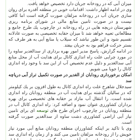
میزان آبی كه در رودخانه جریان دارد تخصیص خواهد یافت.
وی در ادامه اظهار داشت: اقدامات خوبی در منطقه آقدره برای روان
سازی جریان آب در رودخانه مزلقان صورت گرفته است اما كافی
نیست و در صورت تامین منابع مالی در شورای برنامه ریزی
شهرستان دریچه هایی در راه رودخانه در چارچوب یك طرح جامع و
مطالعاتی تعبیه خواهد شد تا میزان حقابه تخصیصی به صورت عادلانه
تقسیم شود و این طور نباشد كه سیلاب یا منابع آبی به هر طرف كه
بستر حركت فراهم بود به جریان بیفتد.
در ادامه گزارش، پاسخ مدیر امور بهره برداری از سدالغدیر ساوه را
در مورد چرایی علت راه اندازی كانال برای هدایت آب از محل منابع
آبی سدالغدیر و دلیل عدم تخصیص آب از این سد با وجود راه اندازی
كانال را جویا می شویم.
امكان برخورداری رودابان از الغدیر در صورت تكمیل تراز آبی دریاچه
سد
سیدجلال شاهرخ علت راه اندازی كانال به طول افزون بر یك كیلومتر
كه در سالیان گذشته برای هدایت آب در منطقه رودابان راه اندازی
شده است، را انتقال آب مازاد بر حقابه های تخصیصی برای بهره
برداران كشاورزی عنوان نمود و اضافه كرد: راه اندازی كانال آب در
منطقه رودابان در چارچوب اجرای طرح های
توسعه
ای برای تامین
نیاز آبی اراضی كشاورزی دشت ساوه از سدالغدیر صورت گرفته
است.
وی با تاكید بر اینكه كشاورزان منطقه رودابان منابع آبی مورد نیاز
خویش را از رودخانه مزلقان تامین می كنند و از زمان راه اندازی سد