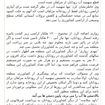
قطع سهمیه آب رودابان از مزلقان شده است.
وی خاطرنشان كرد: تنها سهمیه آب در نظر گرفته شده برای آبیاری
اراضی رودابان فقط از رودخانه مزلقان است كه آنهم به علت كمبود
منابع آبی در نتیجه خشكسالی و كاهش نزولات آسمانی كفاف سطح
وسیعی از اراضی كشاورزی را نمی دهد.
زواری اضافه كرد: از مجموع ۱۲۰۰ هكتار اراضی زیر كشت پائیزه
رفته امسال رودابان، تنها نیاز آبی ۳۰۰ هكتار تامین شده است و اگر
باران در پائیز نمی بارید معلوم نبود چه بلایی بر سر زراعت این
منطقه می آمد و چه خسارتی به كشاورزان تحمیل نمی شد.
"مهدی زواری" از دیگر كشاورزان این منطقه هم اظهار داشت: در
سالهای گذشته كه كشاورزی در رودابان رونق داشت برای افزون بر
۴۰۰ نفر به صورت مستقیم و دو هزار نفر به صورت غیرمستقیم
فرصت شغلی فراهم شده بود، اما الان تعداد كشاورزان این منطقه
اندك شده است.
وی از مسؤلان خواست كه برای پیشگیری از كشاورزی منطقه
رودابان، اولا مبادرت به تخصیص سهمیه آب از رودخانه مزلقان برای
رودابان كنند و دوما اگر امكان تخصیص از این رودخانه وجود ندارد از
منابع آبی سدالغدیر كه این روزها از تراز آبی مطلوبی برخوردار می
باشد برای این منطقه منظور كنند.
بالادستی ها آب را می برند، پایین دستی ها بی آبند
"داود سلامت" از دیگر كشاورزان رودابان به برداشت غیرقانونی از
رودخانه مزلقان در نقاط بالادستی اشاره نمود و اضافه كرد: در سایه