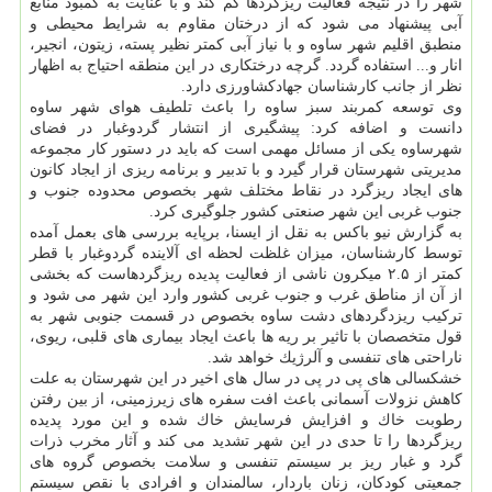
شهر را در نتیجه فعالیت ریزگردها كم كند و با عنایت به كمبود منابع
آبی پیشنهاد می شود كه از درختان مقاوم به شرایط محیطی و
منطبق اقلیم شهر ساوه و با نیاز آبی كمتر نظیر پسته، زیتون، انجیر،
انار و... استفاده گردد. گرچه درختكاری در این منطقه احتیاج به اظهار
نظر از جانب كارشناسان جهادكشاورزی دارد.
وی توسعه كمربند سبز ساوه را باعث تلطیف هوای شهر ساوه
دانست و اضافه كرد: پیشگیری از انتشار گردوغبار در فضای
شهرساوه یكی از مسائل مهمی است كه باید در دستور كار مجموعه
مدیریتی شهرستان قرار گیرد و با تدبیر و برنامه ریزی از ایجاد كانون
های ایجاد ریزگرد در نقاط مختلف شهر بخصوص محدوده جنوب و
جنوب غربی این شهر صنعتی كشور جلوگیری كرد.
به گزارش نیو باكس به نقل از ایسنا، برپایه بررسی های بعمل آمده
توسط كارشناسان، میزان غلظت لحظه ای آلاینده گردوغبار با قطر
كمتر از ۲.۵ میكرون ناشی از فعالیت پدیده ریزگردهاست كه بخشی
از آن از مناطق غرب و جنوب غربی كشور وارد این شهر می شود و
تركیب ریزدگردهای دشت ساوه بخصوص در قسمت جنوبی شهر به
قول متخصصان با تاثیر بر ریه ها باعث ایجاد بیماری های قلبی، ریوی،
ناراحتی های تنفسی و آلرژیك خواهد شد.
خشكسالی های پی در پی در سال های اخیر در این شهرستان به علت
كاهش نزولات آسمانی باعث افت سفره های زیرزمینی، از بین رفتن
رطوبت خاك و افزایش فرسایش خاك شده و این مورد پدیده
ریزگردها را تا حدی در این شهر تشدید می كند و آثار مخرب ذرات
گرد و غبار ریز بر سیستم تنفسی و سلامت بخصوص گروه های
جمعیتی كودكان، زنان باردار، سالمندان و افرادی با نقص سیستم