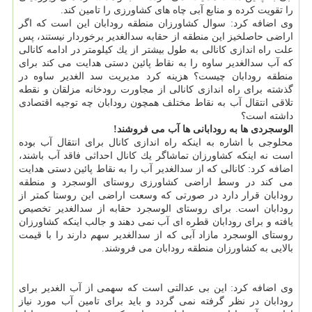
را تقویت كرده و منابع آبی چاه های كشاورزی را تامین كند.
وی اضافه كرد: سوال كشاورزان منطقه رودابان این است كه اگر
اراضی حاصلخیز این منطقه از حقابه سدالغدیر برخوردار نیستند، پس
علت راه اندازی كانالی به طول بیشتر از یك كیلومتر در ادامه كانالی
كه آب سدالغدیر ساوه را به نقاط پائین دستی هدایت می كند برای
منطقه رودابان چیست؟ هزینه كرد مدیریت سد الغدیر ساوه در
گذشته برای راه اندازی كانالی از مجاورت رودخانه مزلقان و نقطه
تلاقی انتقال آب به نقاط مختلف همچون رودابان چه توجیه اقتصادی
داشته است؟
الوسجردی ها به رودابانی ها آب می فروشند!
محلوجی با اشاره به اینكه راه اندازی كانال برای انتقال آب بوده
است نه اینكه كشاورزان تماشاگر یك كانال احداثی فاقد آب باشند،
اضافه كرد: كانالی كه از سدالغدیر آب را به نقاط پائین دستی هدایت
می كند در وسط اراضی كشاورزی روستای الوسجرد و منطقه
رودابان قرار دارد در صورتی كه وسعت اراضی این روستا كمتر از
رودابان است. برای روستای الوسجرد حقابه از سدالغدیر تخصیص
یافته و برای رودابان قطره ای آب نمی دهند و جالب اینكه كشاورزان
روستای الوسجرد مازاد آبی كه از سدالغدیر سهم دارند را با قیمت
بالایی به كشاورزان منطقه رودابان می فروشند.
وی اضافه كرد: این بی عدالتی است كه سهمی از آب الغدیر برای
رودابان در نظر گرفته نمی گردد و باید برای تامین آب مورد نیاز