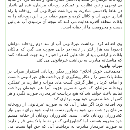
بی توجهی و نبود نظارت بر عملكرد رودخانه مزلقان، عده ای باغدار
در نقاط بالادستی مبادرت به برداشت غیرقانونی آب رودخانه با راه
اندازی جوی آب و كانال كرده و سهم حقابه بران این رودخانه را به
باغات منطقه آقدره هدایت می كنند كه نتیجه آن نرسیدن آب به پائین
دست و محرومیت ما از حقابه است.
وی اضافه كرد: برداشت غیرقانونی آب از سد دوم رودخانه مزلقان
(حدودا سه هزار لیتر در ثانیه) در حالی صورت می گیرد كه مالكان
باغات و اراضی باید از چاه هایی كه در اختیار دارند جهت استفاده كنند
كه متاسفانه مبادرت به برداشت غیرقانونی می كنند.
میراب بیاورید
"محمدعلی خوش اخلاق" كشاورز دیگر رودابانی استقرار میراب در
نقاط بالادستی را راهكار پیشگیری از برداشت های غیرقانونی دانست
و اضافه كرد: در نظر گرفتن گشت های میراب و نظارت بر عملكرد
رودخانه مزلقان كه حتی حاضریم هزینه آنرا هم خودمان پرداخت
نماییم باعث خواهد شد كه هیچ برداشت غیرمجازی صورت نگیرد و هر
كس از حقابه تعیینی خود بهره برداری كند.
وی اضافه كرد: اگر مقدار آبی كه به صورت غیرقانونی از رودخانه
مزلقان برداشت می شود به پائین دست هدایت شود برای تامین نیاز
كشاورزان رودابان كافی است. كشاورزان رودابان از حقابه مسلم
خود محروم هستند، اما كشاورزانی كه در نقاط بالادستی قرار دارند
به صورت غیرمجاز مبادرت به برداشت آبی كه حق آنها نیست می