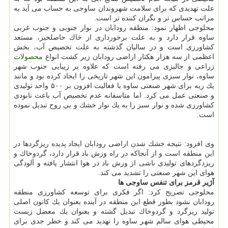
علت تهدیدی كه برای سلامت شهروندان ساوجی به حساب می آید به
مراتب حساس تر و نگران كننده تر است.
محلوجی اظهار نمود: منطقه رودابان در نوار جنوبی و جنوب غربی
ساوه قرار دارد و به علت برخورداری از خاك حاصلخیز، مستعد
كشاورزی است و در سالیان گذشته به علت تخصیص آب، بخش
اعظمی از سه هزار هكتار اراضی رودابان زیر كشت انواع
محصولات
زراعی و جالیزی می رفته است كه علاوه بر زیبایی جنوب شهر
ساوه، نوار سبزی پیرامون این شهر تاریخی را ایجاد كرده بود و مانند
یك ریه برای شهر صنعتی ساوه با فعالیت افزون بر ۵۰۰ واحد تولیدی
و صنعتی عمل می كرد. اما متاسفانه عدم تخصیص آب باعث نابودی
كشاورزی شده و نوار سبز را به یك نوار خشك و بی روح تبدیل نموده
است.
وی افزود: نتیجه خشك شدن اراضی رودابان ایجاد پدیده ریزگردها در
این منطقه است و از آنجاكه در راه وزش باد قرار دارد، گردوخاك و
ریزدگردهای تولیدی ناشی از وزش باد در هوا انتشار یافته و آلودگی
هوای این شهر صنعتی را تشدید می كند.
آژیر قرمز برای تنفس ساوجی ها
محلوجی تصریح كرد: اگر فكری برای توسعه كشاورزی منطقه
رودابان نشود بطور قطع این منطقه در آینده بعنوان یك كانون اصلی
تولید ریزگرد و گردوخاك تبدیل گشته و بعنوان یك معضل زیست
محیطی هوای سالم شهر ساوه را تهدید می كند و خطر جدی برای