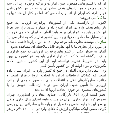
ای كه با كشورهایی همچون چین، امارات و تركیه وجود دارد، این سه
كشور هم در جمع بازارهای هدف صادراتی و هم در بین كشورهایی
قرار دارند كه ایران از آنها واردات می كند اما در كنار آن هند تنها به
ما
كالا
می فروشد.
لاهوتی از بازگشت یكی از كشورهای پرقدرت اروپایی به جمع
بازارهای هدف وارداتی ایران اطلاع داد و اظهار داشت: تراز تجاری با
این كشور باید به نفع ایران بهبود یابد؛ آلمان به ایران كالا می فروشد
و در مقابل ما صادرات زیادی به این كشور نداریم كه به نظر می آید
سازمان
توسعه تجارت باید توجه ویژه ای به این بازارها داشته باشد تا
در مورد تراز تجاری ما با آنها تفاوت قابل ملاحظه ای مشاهده نشود.
آلمان به عنوان یكی از كشورهای پرقدرت اروپایی به جمع بازارهای
هدف بازگشته است؛ كه البته تراز تجاری باید به نفع كشورمان بهبود
یابد. در شرایط تحریم توانسته ایم از این كشور ماشین آلات،
تكنولوژی و مواد اولیه از این كشور تأمین كنیم
وی اعتقاد دارد بودن آلمان در جمع ۵ كشور وارداتی ایران نشان داده
است كه كماكان ارتباطات ایران با اتحادیه اروپا برقرار است و
چنانچه سازوكارهای نقل و انتقالات مالی به صورت جدی از جانب
اروپایی ها تأمین شود، ایران می تواند ارتباطات خویش را با
كشورهای بیشتری در حوزه اتحادیه اروپا ادامه دهد.
عضو كمیته ارزی اتاق بازرگانی، صنایع، معادن و كشاورزی تهران
تصریح كرد: تراز تجاری ایران در هشت ماهه ابتدای سال جاری منفی
بوده و این شرایط منفی به تعدیل نرخ پایه های صادراتی ایران برمی
گردد، ضمن اینكه میانگین ارزش كالاهای وارداتی ما ۱۳۰۰ دلار در هر