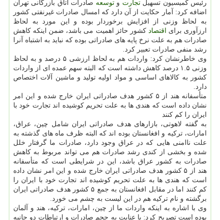
رئیس كمیسیون تسهیل
تجارت
و
توسعه
صادرات اتاق بازرگانی تهران
اضافه كرد: آمار حكایت از آن دارد كه امسال صادرات غیرنفتی كشور
به لحاظ وزنی از افزایش برخوردار بوده و این مورد به لحاظ
ارزآوری برای
اقتصاد
كشور حائز اهمیت می باشد، ضمن اینكه كاهش
صادرات هم به علت نرخ پایه های صادراتی بوده كه نباید به اشتباه آنرا
رشد منفی صادرات تعبیر كرد.
وی خاطرنشان كرد: واردات هم به لحاظ ارزشی ۵ درصد و به لحاظ
وزنی ۱.۵ درصد كاهش داشته است كه البته سهم عمده ای از واردات
كشور به كالاهای اساسی و مواد اولیه تولید و ماشین آلات اختصاص
دارد.
متأسفانه هند از ۵ كشور هدف صادراتی ایران خارج شده و این امر
نشان داده است كه هندی ها به علت تحریم كوشیده اند تجارت خود با
ایران را كم كنند
به گفته لاهوتی، بازارهای هدف صادراتی ایران شامل چین، عراق،
امارات، تركیه و افغانستان بوده اند كه البته ظرف ماه های گذشته به
علت ناامنی هایی كه در عراق وجود دارد، صادرات ما گرفتار خلل
شده و بخشی از كندی رشد صادرات هم می تواند مربوط به كاهش
صادرات به كشور عراق باشد، این در شرایطی است كه متأسفانه
هند از ۵ كشور هدف صادراتی ایران خارج شده و این امر نشان داده
است كه هندی ها به علت تحریم كوشیده اند تجارت خود با ایران را
كم كنند اما در مقابل افغانستان به جمع ۵ كشور هدف صادراتی ایران
برگشته و نام تركیه هم در این لیست به چشم می خورد.
وی با اشاره به اینكه واردات ما از چین، امارات، تركیه، هند و آلمان
بوده است تصریح كرد: با عنایت به حجم صادرات و ارتباطات دو جانبه