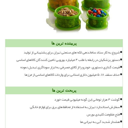
پربیننده ترین ها
شروع به کار ستاد ساماندهی لکه های صنعتی تهران برای پشتیبانی از تولید
دستور پزشکیان در رابطه با طلب ۴ میلیارد یورویی تامین کنندگان کالاهای اساسی
قیمت گذاری دستوری، خودرو را از کالای مصرفی به ابزار سوداگری تبدیل نموده
حذف سقف ۱۸، ۵ میلیون دلاری استانی برای واردات کالاهای اساسی از مرزها
پربحث ترین ها
گوشت ۴ هزار تومانی این گونه میلیونی قیمت خورد
سفارش استاندارد تهران به استفاده از محافظ های برق برای لوازم خانگی
فتح مقاومت کلیدی بورس
هشدار شدید آبی به تهرانی ها