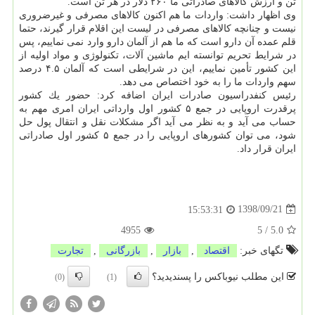
تُن و ارزش كالاهای صادراتی ما ۲۶۰ دلار در هر تُن است.
وی اظهار داشت: واردات ما هم اكنون كالاهای مصرفی و غیرضروری
نیست و چنانچه كالاهای مصرفی در لیست این اقلام قرار گیرند، حتما
قلم عمده آن دارو است كه ما هم از آلمان دارو وارد نمی نماییم، پس
در شرایط تحریم توانسته ایم ماشین آلات، تكنولوژی و مواد اولیه از
این كشور تأمین نماییم، این در شرایطی است كه آلمان ۴.۵ درصد
سهم واردات ما را به خود اختصاص می دهد.
رئیس كنفدراسیون صادرات ایران اضافه كرد: حضور یك كشور
پرقدرت اروپایی در جمع ۵ كشور اول وارداتی ایران امری مهم به
حساب می آید و به نظر می آید اگر مشكلات نقل و انتقال پول حل
شود، می توان كشورهای اروپایی را در جمع ۵ كشور اول صادراتی
ایران قرار داد.
1398/09/21
15:53:31
4955
5
/
5.0
تگهای خبر:
اقتصاد
,
بازار
,
بازرگانی
,
تجارت
این مطلب نیوباکس را پسندیدید؟
(0)
(1)