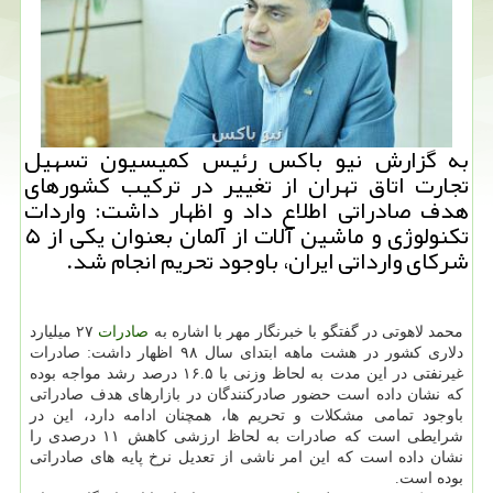
به گزارش نیو باكس رئیس كمیسیون تسهیل
تجارت اتاق تهران از تغییر در تركیب كشورهای
هدف صادراتی اطلاع داد و اظهار داشت: واردات
تكنولوژی و ماشین آلات از آلمان بعنوان یكی از ۵
شركای وارداتی ایران، باوجود تحریم انجام شد.
محمد لاهوتی در گفتگو با خبرنگار مهر با اشاره به
صادرات
۲۷ میلیارد
دلاری كشور در هشت ماهه ابتدای سال ۹۸ اظهار داشت: صادرات
غیرنفتی در این مدت به لحاظ وزنی با ۱۶.۵ درصد رشد مواجه بوده
كه نشان داده است حضور صادركنندگان در بازارهای هدف صادراتی
باوجود تمامی مشكلات و تحریم ها، همچنان ادامه دارد، این در
شرایطی است كه صادرات به لحاظ ارزشی كاهش ۱۱ درصدی را
نشان داده است كه این امر ناشی از تعدیل نرخ پایه های صادراتی
بوده است.