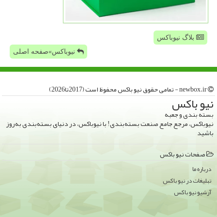
بلاگ نیوباکس
نیوباکس»صفحه اصلی
newbox.ir - تمامی حقوق نیو باكس محفوظ است (2017تا2026)
نیو باكس
بسته بندی و جعبه
نیوباکس، مرجع جامع صنعت بسته‌بندی! با نیوباکس، در دنیای بسته‌بندی به‌روز
باشید
صفحات نیو باكس
درباره ما
تبلیغات در نیو باكس
آرشیو نیو باكس