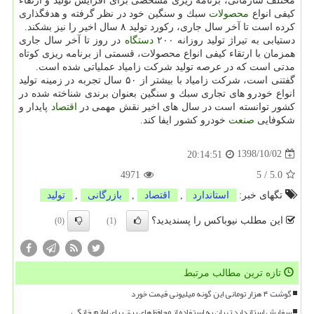
مختلف سازمانی، برنامه ریزی مشخصی برای افزایش تولید و ارتقاء
كیفی انواع
محصولات
سبك و سنگین خود در نظر گرفته و هدفگذاری
كرده است تا آخر سال جاری، ركورد تولید ۸ سال اخیر را نیز بشكند.
دستیابی به تیراژ تولید روزانه ۲۰۰
دستگاه
در روز تا آخر سال جاری
همزمان با ارتقاء كیفی انواع محصولات، قسمتی از برنامه ریزی كوتاه
مدتی است كه در عرصه تولید شركت زامیاد عملیاتی شده است.
گفتنی است، شركت زامیاد با بیشتر از ۵۰ سال تجربه در زمینه تولید
انواع خودرو های تجاری سبك و سنگین بعنوان برندی شناخته شده در
كشور توانسته است در سال های اخیر نقش مهمی در
اقتصاد
پایدار و
شكوفایی
صنعت
خودرو كشور ایفا كند.
1398/10/02
20:14:51
4971
5
/
5.0
تگهای خبر:
استاندارد
,
اقتصاد
,
بازرگانی
,
تولید
این مطلب نیوباکس را پسندیدید؟
(0)
(1)
تازه ترین مطالب مرتبط
گوشت ۴ هزار تومانی این گونه میلیونی قیمت خورد
سفارش استاندارد تهران به استفاده از محافظ های برق برای لوازم خانگی