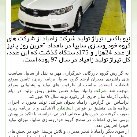
نیو باكس: تیراژ تولید شركت زامیاد از شركت های
گروه خودروسازی سایپا در بامداد آخرین روز پائیز
از عدد 24هزار و 175دستگاه گذشت كه این عدد،
كل تیراژ تولید زامیاد در سال 97 بوده است.
به گزارش گروه بازرگانی خبرگزاری مهر به نقل از سایپا، سیاست
های راهبردی مدیران ارشد گروه سایپا، برنامه ریزی، تامین بموقع
قطعات، استفاده مناسب از ظرفیت های تولید و پشتیبانی بموقع
موجب شد
شركت
زامیاد بتواند ضمن تحقق رونق تولید، در ایام
پایانی آذرماه سال جاری، از ركورد تولید سال ۹۷ عبور كند.
براساس این گزارش، زامیاد بعنوان شركتی تولید محور، با اجرای
برنامه هایی منطبق بر قوانین
استاندارد
آلایندگی و با برنامه ریزی
صورت گرفته در حوزه های مختلف اجرائی، توانسته با تاكید بر پویش
بومی سازی قطعات در سطح گروه خودروسازی سایپا، میزان تولید
خودرا افزایش دهد.
از سوی دیگر زامیاد با تدبیر مدیران و تلاش پرسنل خود در بخش های