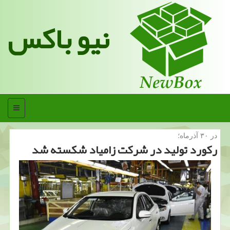
نیو باکس
منو
در ۳۰ آذرماه؛
ركورد تولید در شركت زامیاد شكسته شد