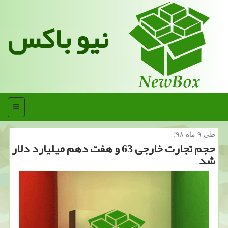
نیو باکس
منو
طی ۹ ماه ۹۸؛
حجم تجارت خارجی 63 و هفت دهم میلیارد دلار
شد