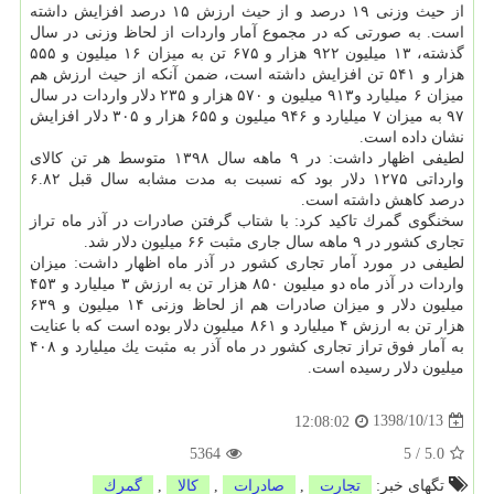
از حیث وزنی ۱۹ درصد و از حیث ارزش ۱۵ درصد افزایش داشته
است. به صورتی كه در مجموع آمار واردات از لحاظ وزنی در سال
گذشته، ۱۳ میلیون ۹۲۲ هزار و ۶۷۵ تن به میزان ۱۶ میلیون و ۵۵۵
هزار و ۵۴۱ تن افزایش داشته است، ضمن آنكه از حیث ارزش هم
میزان ۶ میلیارد و۹۱۳ میلیون و ۵۷۰ هزار و ۲۳۵ دلار واردات در سال
۹۷ به میزان ۷ میلیارد و ۹۴۶ میلیون و ۶۵۵ هزار و ۳۰۵ دلار افزایش
نشان داده است.
لطیفی اظهار داشت: در ۹ ماهه سال ۱۳۹۸ متوسط هر تن كالای
وارداتی ۱۲۷۵ دلار بود كه نسبت به مدت مشابه سال قبل ۶.۸۲
درصد كاهش داشته است.
سخنگوی گمرك تاكید كرد: با شتاب گرفتن صادرات در آذر ماه تراز
تجاری كشور در ۹ ماهه سال جاری مثبت ۶۶ میلیون دلار شد.
لطیفی در مورد آمار تجاری كشور در آذر ماه اظهار داشت: میزان
واردات در آذر ماه دو میلیون ۸۵۰ هزار تن به ارزش ۳ میلیارد و ۴۵۳
میلیون دلار و میزان صادرات هم از لحاظ وزنی ۱۴ میلیون و ۶۳۹
هزار تن به ارزش ۴ میلیارد و ۸۶۱ میلیون دلار بوده است كه با عنایت
به آمار فوق تراز تجاری كشور در ماه آذر به مثبت یك میلیارد و ۴۰۸
میلیون دلار رسیده است.
1398/10/13
12:08:02
5364
5
/
5.0
تگهای خبر:
تجارت
,
صادرات
,
كالا
,
گمرك