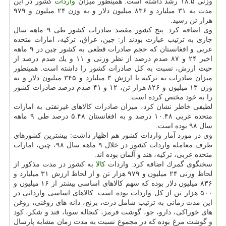
وزنی ۱۸.۵ رشد داشته است. همینطور میزان
واردات
كشور در این
مدت به ۳۱ میلیارد و ۸۳۶ میلیون دلار و به وزن ۲۴ میلیون و ۹۷۹
هزار تن رسید.
وی اضافه كرد: پنج كشور مقصد صادرات كشور طی ۹ ماهه سال
جاری به ترتیب عبارت بودند از: چین، عراق، تركیه، امارات متحده
عربی و افغانستان كه حجم صادرات قطعی به كشور چین در ۹ ماهه
اخیر ۲۴ و ۸۷ صدم درصد از نظر وزنی و ۱۱ و یك صدم درصد از
حیث ارزش، نسبت به كل صادرات كشور را داشته است. همینطور
میزان صادرات به تركیه با ارزش ۳ میلیارد و ۳۴۵ میلیون دلار و به
وزن ۱۳ میلیون و ۸۲۶ هزار تن، ۱۲ و ۴۱ صدم درصد صادرات كشور
را به خود مختص كرده است.
لطیفی خاطر نشان كرد، میزان صادرات كالاهای غیرنفتی به امارات
متحده عربی ۱۰.۴۸ درصد و به افغانستان ۵.۴۸ درصد طی ۹ ماهه
سال ۹۸ بوده است.
وی در مورد آمار واردات كشور هم اظهار داشت: بیشترین كشورهای
طرف معامله واردات كشور در خلال ۹ ماهه سال ۹۸، چین، امارات
متحده عربی، تركیه، هند و آلمان بوده اند.
سخنگوی گمرك اضافه كرد: واردات
كالا
به كشور در مدت مذكور از
لحاظ وزنی ۲۴ میلیون و ۹۷۹ هزار تن و از لحاظ ارزش ۳۱ میلیارد و
۸۳۶ میلیون دلار بوده كه سهم كالاهای اساسی بیشتر از ۱۶ میلیون و
۵۰۰ هزار تن از كل واردات بوده است. كالاهای اساسی وارداتی در
این مدت زمانی به ترتیب شامل ذرت، برنج، دانه های روغنی، روغن
های خوراكی، دارو، جو، گوشت قرمز، كنجاله سویا، قند و شكر، كود
و گوشت مرغ بوده كه در مجموع نسبت به مدت زمان مشابه پارسال