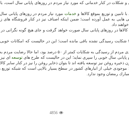
شكلات در كنار خدماتی كه مورد نیاز مردم در روزهای پایانی سال است، با
ا تامین و توزیع بموقع كالاها و
خدمات
مورد نیاز مردم در روزهای پایانی سال 
 هایی به عمل آورده است؛ ضمن اینكه اصناف نیز در كنار فروشگاه های زنجی
خواهند داد.
مدرس خیابانی اظهار داشت: ده هزار شكایت واصل شده و كمتر از ۳۰۰ شكایت رسیدگی نشده باقی مانده است؛ این 
 مردم به بالای ۷۰ درصد رسیده و شكایات نیز بموقع مورد رسیدگی واقع می شود.
م پایانی سال خوبی را سپری نماید؛ این در حالیست كه طرح های
توسعه
ای نیز 
خیره روغن نیز توسعه یافته اند تا بتوان ذخایر روغن را نیز در كنار سایر كا
ه روغن، اظهار داشت: موجودی خیلی از انبارهای كشور در سطح بسیار بالایی است كه شبكه 
مبارك رمضان وجود ندارد.
4856