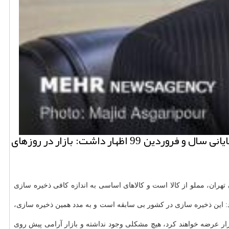
به گزارش نیو باكس قائم مقام وزیر صنعت، با اشاره به تدارك گسترده دولت برای تامین كالاهای اساسی ایام پایانی سال و فروردین 99 اظهار داشت: بازار در روزهای
ران، مملو از كالا است و كالاهای اساسی به اندازه كافی ذخیره سازی
ه كرد: این ذخیره سازی در كشور بی سابقه است و به مدد همین ذخیره سازی،
ازار عرضه خواهند كرد، هیچ مشكلی وجود نداشته و بازار آرامی پیش روی