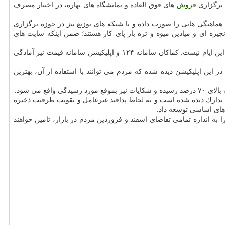
 برگزاری
فروش
های فوق العاده و نمایشگاه های بهاره، در اختیار مصرف
هماهنگی هایی را صورت داده و با شبكه های توزیع نیز در حوزه برگزاری
ره ای و میادین میوه و تره بار پای كار هستند؛ ضمن اینكه سایت های
وی گفت: تشدید بازرسی ها و كنترل بازار نیز در كنار تامین و توزیع بموقع كالاها در روزهای پایانی سال صورت خواهد گرفت و جای هیچ گونه نگرانی در این ایام نیست. كماكان سامانه ۱۲۴ و اپلیكیشن سامانه قیمت نیز آمادگی
در حالیست كه امكانات خوبی در این اپلیكیشن دیده شده كه مردم می توانند با استفاده از آن، بهترین
تدارك دیده شده است و به لحاظ پدافند غیرعامل و تقویت ظرفیت ذخیره
لاهای اساسی توسعه داد.
توزیع را به اندازه تمامی تقاضای اسفند و فروردین مردم در بازار، تامین خواهند