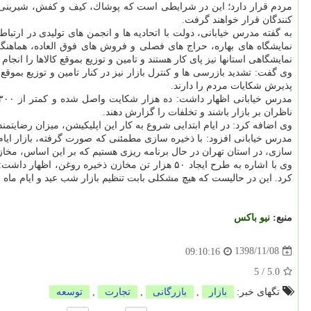
مردم قرار دارد؛ این در شرایطی است كه پوشاك، كیف و كفش، شیرینی و 
كنندگان قرار خواهند گرفت.
به گفته مدرس خیابانی، دولت با اتحادیه ها و انجمن های تولیدی در ارتباط ب
نمایشگاه های بهاره، حراج های فصلی و فروش های فوق العاده، هماهنگی
نمایشگاهی استانها نیز پای كار هستند و تامین و توزیع بموقع كالاها را انجام 
پذیرش شكایات مردم را دارند.
ناظران بر بازار باشند و تخلفات را گزارش دهند.
وی اضافه كرد: در ایام ابتدایی شروع به كار این اپلیكیشن، میزان رضایتمندی مردم از رسیدگی به شكایات كمتر از ۵۰ درصد بود، اما حالا رضایت
مدرس خیابانی افزود: با ذخیره سازی مطمئنی كه صورت گرفته، بازار ایا
سازی، در استان تهران در حال برنامه ریزی هستیم كه بر این اساس، مخازن ذ
وی با اشاره به طرح ایجاد ۵۰ هزار تن مخازن ذخیر
كرد. این در حالیست كه هیچ مشكلی بابت تنظیم بازار شب عید و ایام ماه 
منبع:
نیو باكس
1398/11/08
09:10:16
5
/
5.0
تگهای خبر:
بازار
,
بازرگانی
,
تجارت
,
توسعه