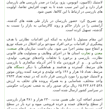
لاستیك (كامیون، اتوبوس، پژو، پراید) در صدر بازرسی های بازرسان
قرار دارد و این امر سبب شده تا به جهت افزایش تقاضا، اولویت
های بازرسی در ارتباط با این كالاها، تعیین شود.
وی تصریح كرد: حضور بازرسان در بازار طی هفته های گذشته،
آرامشی را در بازار حاكم و روند كالارسانی به بازار را نسبت به
گذشته، تسهیل كرده است.
این مقام مسئول با اشاره به اینكه این اقدامات نظارتی با هدف
پیشگیری از اقدامات برخی افراد سودجو برای اختلال در شبكه توزیع
و انتفاع سود بیشتر اجرا می شود، بیان داشت: سازمان های
صنعت
،
معدن
و
تجارت
استان ها در اجرای وظایف و مسئولیت های قانونی
نظارت، بازرسی و برخورد با تخلفات واحدهای توزیعی، تولیدی،
خدماتی و… و. از فروردین ماه تا آخر آذرماه سالجاری با بازرسی
های مرتبط، گسترده و هدفمند و هماهنگی با دیگر
دستگاه
های
مرتبط، تعداد ۱۵ هزار و ۱۴۶ واحد تولیدی و عرضه كننده روغن موتور
و لاستیك خودرو را مورد بازرسی قرار دادند كه در نتیجه تعداد ۲۹۳۳
واحد متخلف، شناسایی و به همراه پرونده های تخلف به ارزش
۶۵.۴۲۴.۸۶۴.۵۳۸ ریال برای صدور رأی به شعب تعزیرات حكومتی
در سراسر كشور ارسال شده است.
احمدی اضافه كرد: طی همین مدت، ۲۳۰ هزار و ۳۸۱ هزار بازرسی
از سطح واحدهای عمده و خرده فروشی میوه و تره بار در سطح
كشور توسط بازرسین سازمان ها و مجامع امور صنفی انجام شده كه