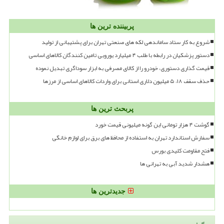
پربیننده ترین ها
شروع به کار ستاد ساماندهی لکه های صنعتی تهران برای پشتیبانی از تولید
دستور پزشکیان در رابطه با طلب ۴ میلیارد یورویی تامین کنندگان کالاهای اساسی
قیمت گذاری دستوری، خودرو را از کالای مصرفی به ابزار سوداگری تبدیل نموده
حذف سقف ۱۸، ۵ میلیون دلاری استانی برای واردات کالاهای اساسی از مرزها
پربحث ترین ها
گوشت ۴ هزار تومانی این گونه میلیونی قیمت خورد
سفارش استاندارد تهران به استفاده از محافظ های برق برای لوازم خانگی
فتح مقاومت کلیدی بورس
هشدار شدید آبی به تهرانی ها
جدیدترین ها