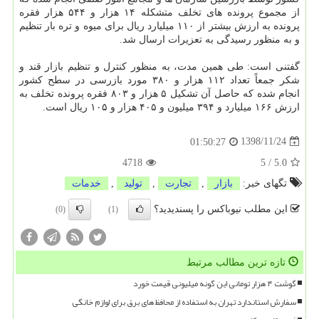
از مجموع پرونده های تخلف متشكله ۱۴ هزار و ۵۴۴ هزار فقره
پرونده به ارزش بیشتر از ۱۱۰ میلیارد ریال برای میوه و تره بار تنظیم
و به منظور رسیدگی به تعزیرات ارسال شد.
گفتنی است: طی همین مدت، به منظور كنترل و تنظیم بازار قند و
شكر جمعاً تعداد ۱۱۲ هزار و ۳۸۰ مورد بازرسی در سطح كشور
انجام شده كه حاصل آن تشكیل ۵ هزار و ۸۰۳ فقره پرونده تخلف به
ارزش ۱۶۶ میلیارد و ۳۹۴ میلیون و ۴۰۵ هزار و ۱۰۵ ریال است.
1398/11/24
01:50:27
4718
5
/
5.0
تگهای خبر:
بازار
,
تجارت
,
تولید
,
خدمات
این مطلب نیوباکس را پسندیدید؟
(0)
(1)
تازه ترین مطالب مرتبط
گوشت ۴ هزار تومانی این گونه میلیونی قیمت خورد
سفارش استاندارد تهران به استفاده از محافظ های برق برای لوازم خانگی