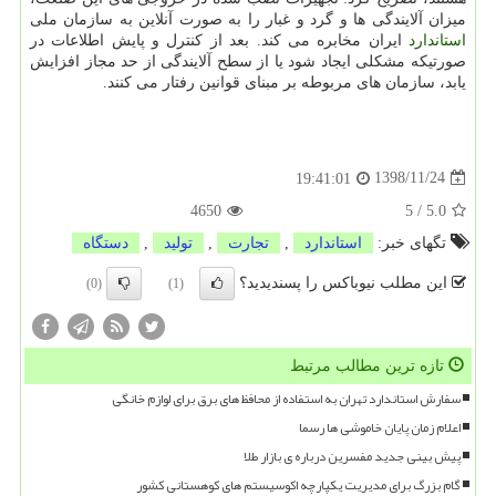
میزان آلایندگی ها و گرد و غبار را به صورت آنلاین به سازمان ملی
استاندارد
ایران مخابره می كند. بعد از كنترل و پایش اطلاعات در
صورتیكه مشكلی ایجاد شود یا از سطح آلایندگی از حد مجاز افزایش
یابد، سازمان های مربوطه بر مبنای قوانین رفتار می كنند.
1398/11/24
19:41:01
4650
5
/
5.0
تگهای خبر:
استاندارد
,
تجارت
,
تولید
,
دستگاه
این مطلب نیوباکس را پسندیدید؟
(0)
(1)
تازه ترین مطالب مرتبط
سفارش استاندارد تهران به استفاده از محافظ های برق برای لوازم خانگی
اعلام زمان پایان خاموشی ها رسما
پیش بینی جدید مفسرین درباره ی بازار طلا
گام بزرگ برای مدیریت یکپارچه اکوسیستم های کوهستانی کشور