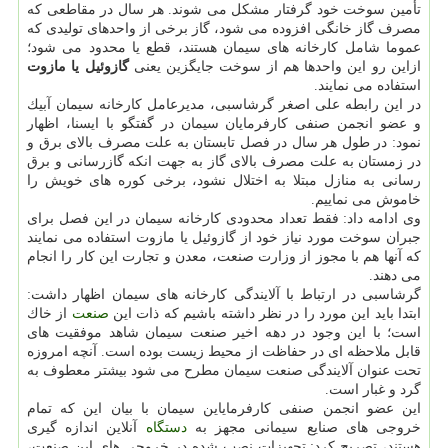
تأمین سوخت خود گرفتار مشكل می شوند. هر سال در مقاطعی كه
مصرف گاز خانگی افزوده می شود، گاز برخی از واحدهای تولیدی كه
عموما شامل كارخانه های سیمان هستند، قطع یا محدود می شود؛
ازاین رو این واحدها هم از سوخت جایگزین یعنی
گازوئیل یا مازوت
استفاده می نمایند.
در این رابطه علی اصغر گرشاسبی، مدیرعامل كارخانه سیمان آبیك
و عضو انجمن صنفی كارفرمایان سیمان در گفتگو با ایسنا، اظهار
نمود: در طول هر سال در فصل تابستان به علت مصرف بالای برق و
در زمستان به علت مصرف بالای گاز به جهت انكه گازرسانی و برق
رسانی به منازل مبتلا به اختلال نشود، برخی كوره های خویش را
خاموش می نماییم.
وی ادامه داد: فقط تعداد محدودی كارخانه سیمان در این فصل برای
جبران سوخت مورد نیاز خود از گازوئیل یا مازوت استفاده می نمایند
كه آنها هم با مجوز از وزارت صنعت، معدن و تجارت این كار را انجام
می دهند.
گرشاسبی در ارتباط با آلایندگی كارخانه های سیمان اظهار داشت:
ابتدا باید این مورد را در نظر داشته باشیم كه ذات این
صنعت
از خاك
است؛ با این وجود در دهه اخیر صنعت سیمان شاهد موفقیت های
قابل ملاحظه ای در حفاظت از محیط زیست بوده است. آنچه امروزه
تحت عنوان آلایندگی صنعت سیمان مطرح می شود بیشتر معطوف به
گرد و غبار است.
این عضو انجمن صنفی كارفرمایاین سیمان با بیان این كه تمام
خروجی های صنایع سیمانی مجهز به
دستگاه
آنلاین اندازه گیری
هستند، تصریح كرد: تجهیزات نصب شده در خروجی های این صنعت،