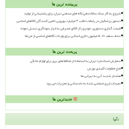
پربیننده ترین ها
شروع به کار ستاد ساماندهی لکه های صنعتی تهران برای پشتیبانی از تولید
دستور پزشکیان در رابطه با طلب ۴ میلیارد یورویی تامین کنندگان کالاهای اساسی
قیمت گذاری دستوری، خودرو را از کالای مصرفی به ابزار سوداگری تبدیل نموده
حذف سقف ۱۸، ۵ میلیون دلاری استانی برای واردات کالاهای اساسی از مرزها
پربحث ترین ها
سفارش استاندارد تهران به استفاده از محافظ های برق برای لوازم خانگی
فتح مقاومت کلیدی بورس
هشدار شدید آبی به تهرانی ها
تعهدات ارزی منقضی شده به دادستانی و تعزیرات می رود
جدیدترین ها
تگها