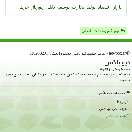
بازار
اقتصاد
تولید
تجارت
توسعه
بانك
رپورتاژ
خرید
نیوباکس»صفحه اصلی
newbox.ir - تمامی حقوق نیو باكس محفوظ است (2017تا2026)
نیو باكس
بسته بندی و جعبه
نیوباکس، مرجع جامع صنعت بسته‌بندی! با نیوباکس، در دنیای بسته‌بندی به‌روز
باشید
صفحات نیو باكس
درباره ما
تبلیغات در نیو باكس
آرشیو نیو باكس