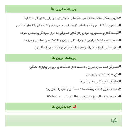
پربیننده ترین ها
شروع به کار ستاد ساماندهی لکه های صنعتی تهران برای پشتیبانی از تولید
دستور پزشکیان در رابطه با طلب ۴ میلیارد یورویی تامین کنندگان کالاهای اساسی
قیمت گذاری دستوری، خودرو را از کالای مصرفی به ابزار سوداگری تبدیل نموده
حذف سقف ۱۸، ۵ میلیون دلاری استانی برای واردات کالاهای اساسی از مرزها
بروزرسانی تاریخ قبض انبار مورد تایید برای واردات بدون انتقال ارز
پربحث ترین ها
سفارش استاندارد تهران به استفاده از محافظ های برق برای لوازم خانگی
فتح مقاومت کلیدی بورس
هشدار شدید آبی به تهرانی ها
تعهدات ارزی منقضی شده به دادستانی و تعزیرات می رود
قیمت جدید دلار، یورو و سایر ارزها امروز ۱۱ مردادماه ۱۴۰۵
جدیدترین ها
تگها