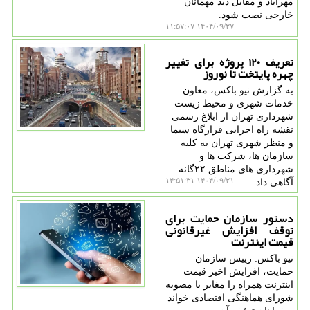
مهرآباد و مقابل دید مهمانان
خارجی نصب شود.
۱۴۰۴/۰۹/۲۷ ۱۱:۵۷:۰۷
تعریف ۱۲۰ پروژه برای تغییر
چهره پایتخت تا نوروز
به گزارش نیو باکس، معاون
خدمات شهری و محیط زیست
شهرداری تهران از ابلاغ رسمی
نقشه راه اجرایی قرارگاه سیما
و منظر شهری تهران به کلیه
سازمان ها، شرکت ها و
شهرداری های مناطق ۲۲گانه
۱۴۰۴/۰۹/۲۱ ۱۴:۵۱:۳۱
آگاهی داد.
دستور سازمان حمایت برای
توقف افزایش غیرقانونی
قیمت اینترنت
نیو باکس: رییس سازمان
حمایت، افزایش اخیر قیمت
اینترنت همراه را مغایر با مصوبه
شورای هماهنگی اقتصادی خواند