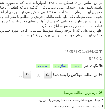
بر این اساس، برای عملكرد سال ۱۳۹۸ اظ
داشته باشد، بدون رسیدگی مورد پذیرش قرار گرفته و برگه قطعی آن صاد
همچنین این سازمان به استناد ماده ۹۷ قانون مذكور می تواند برخی از اظهارنامه های مالیاتی دریافتی را بر مبنای معیارها و شاخصهای تعیین شده و یا به صورت انتخاب و برابر مقررات مورد رسیدگی قرار دهد.
بدیهی است مؤدیانی كه اظهارنامه مالیاتی خویش را مطابق با مقررات و من
بر این اساس اظهارنامه هایی كه ریسك آنها بر مبنای معیارها، شاخص ه
قطعی مالیات صادر و به مؤدی ابلاغ می گردد.
اظهارنامه هایی كه با درجه ریسك متوسط شناسایی گردد، مورد حسابرسی 
منتخب این سازمان جهت حسابرسی ویژه ارجاع خواهد شد.
1399/01/02
15:05:34
5
/
5.0
تگهای خبر:
بانك
,
سازمان
,
مالیات
این مطلب نیوباکس را پسندیدید؟
(0)
(1)
تازه ترین مطالب مرتبط
تعهدات ارزی منقضی شده به دادستانی و تعزیرات می رود
پیش بینی جدید مفسرین درباره ی بازار طلا