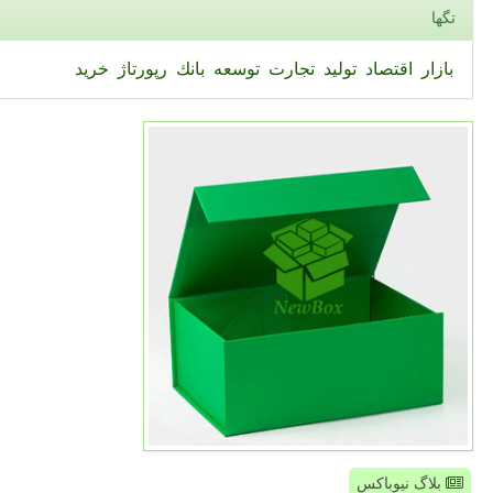
تگها
بازار
اقتصاد
تولید
تجارت
توسعه
بانك
رپورتاژ
خرید
بلاگ نیوباکس