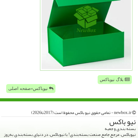
بلاگ نیوباکس
نیوباکس»صفحه اصلی
newbox.ir - تمامی حقوق نیو باكس محفوظ است (2017تا2026)
نیو باكس
بسته بندی و جعبه
نیوباکس، مرجع جامع صنعت بسته‌بندی! با نیوباکس، در دنیای بسته‌بندی به‌روز