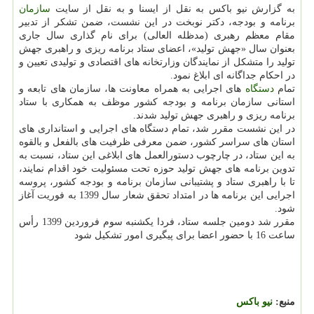
به گزارش نیو باكس به نقل از ایسنا و به نقل از سایت
سازمان
برنامه و بودجه، دكتر نوبخت در این نشست، ضمن تشكر از تدبیر
مقام معظم رهبری (مدظله العالی) برای نام گذاری سال جاری
بعنوان سال «جهش تولید»، اعضای ستاد برنامه ریزی و راهبری جهش
تولید را متشكل از نمایندگان وزارتخانه های اقتصادی و تولیدی تعیین و
در احكام جداگانه ای ابلاغ نمود.
تمام
دستگاه
های اجرایی به همراه معاونت ها، سازمان های تابعه و
استانی سازمان برنامه و بودجه كشور موظف به همكاری با ستاد
برنامه ریزی و راهبری جهش تولید شدند.
در این نشست مقرر شد، تمام دستگاه های اجرایی و استانداری های
استان های سراسر كشور، ضمن معرفی ظرفیت های بالفعل و بالقوه
به این ستاد، در چارچوب دستورالعمل های ابلاغی این ستاد، نسبت به
تدوین برنامه های جهش تولید حوزه تحت مسئولیت خود اقدام نمایند،
تا با راهبری ستاد و پشتیبانی سازمان برنامه و بودجه كشور، پروسه
اجرایی این برنامه ها در امتداد تحقق شعار سال 1399 به فوریت آغاز
شود.
مقرر شد دومین جلسه ستاد، فردا یكشنبه سوم فروردین 1399 رأس
ساعت 16 با حضور اعضا برای پیگیری امور تشكیل شود
منبع:
نیو باكس