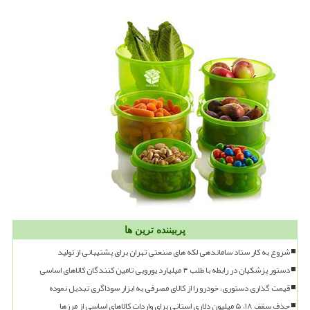
پربیننده ترین ها
شروع به کار ستاد ساماندهی لکه های صنعتی تهران برای پشتیبانی از تولید
دستور پزشکیان در رابطه با طلب ۴ میلیارد یورویی تامین کنندگان کالاهای اساسی
قیمت گذاری دستوری، خودرو را از کالای مصرفی به ابزار سوداگری تبدیل نموده
حذف سقف ۱۸، ۵ میلیون دلاری استانی برای واردات کالاهای اساسی از مرزها