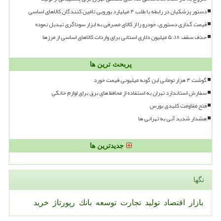
دستور پزشکیان در رابطه با طلب ۴ میلیارد یورویی تامین کنندگان کالاهای اساسی
قیمت گذاری دستوری، خودرو را از کالای مصرفی به ابزار سوداگری تبدیل نموده
حذف سقف ۱۸، ۵ میلیون دلاری استانی برای واردات کالاهای اساسی از مرزها
پربحث ترین ها
گوشت ۴ هزار تومانی این گونه میلیونی قیمت خورد
سفارش استاندارد تهران به استفاده از محافظ های برق برای لوازم خانگی
فتح مقاومت کلیدی بورس
هشدار شدید آبی به تهرانی ها
جدیدترین ها
تگها
بازار
اقتصاد
تولید
تجارت
توسعه
بانك
رپورتاژ
خرید