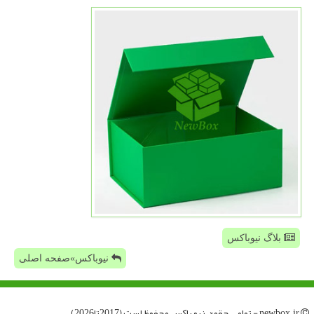
بلاگ نیوباکس
نیوباکس»صفحه اصلی
newbox.ir - تمامی حقوق نیو باكس محفوظ است (2017تا2026)