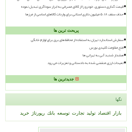
قیمت گذاری دستوری، خودرو را از کالای مصرفی به ابزار سوداگری تبدیل نموده
حذف سقف ۱۸، ۵ میلیون دلاری استانی برای واردات کالاهای اساسی از مرزها
پربحث ترین ها
سفارش استاندارد تهران به استفاده از محافظ های برق برای لوازم خانگی
فتح مقاومت کلیدی بورس
هشدار شدید آبی به تهرانی ها
تعهدات ارزی منقضی شده به دادستانی و تعزیرات می رود
جدیدترین ها
تگها
بازار
اقتصاد
تولید
تجارت
توسعه
بانك
رپورتاژ
خرید