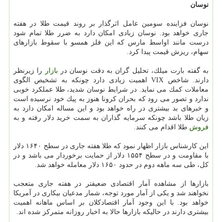
نوسان
نوسان فزاینده سومین عامل اثرگذار بر روند قیمت طلا در هفته
جاری خواهد بود. نوسان زیادی امكان دارد به ضرر طلا تمام شود
درست مانند اواسط مارس كه این فلز همسو با سقوط بازارهای
سهام، ریزش قیمت پیدا كرد.
به گفته بارت میلك، تحلیل گران به دقت نوسان در
بازار
را زیرنظر
دارند. شاخص VIX اهمیت زیادی دارد چونكه به تشخیص الگوی
معاملات كمك می نماید. در شرایط نوسان شدید، طلا عملكرد خوبی
ندارد و تصور می رود كه بحران كرونا هنوز به پیك خود نرسیده است
و خبرهای بد بیشتری در راه خواهد بود و این مساله امكان دارد به
زیان طلا باشد چونكه سرمایه گذاران به سمت خرید دلار رفته و به
فروش
طلا اقدام می كنند.
این كارشناس بازار اظهار نمود كه طلا هفته جاری در سطح ۱۶۴۰ دلار
با مقاومت و در سطح ۱۵۵۴ دلار از حمایت برخوردار می باشد و در
كل، طی سه ماهه دوم در حدود ۱۶۵۰ دلار معامله خواهد شد.
بازارها از مشاهده آمار اقتصادی ضعیفتر در هفته جاری متعجب
نخواهند شد و یكی از آمار مورد توجه، شمار مدعیان بیكاری در آمریكا
خواهد بود. با این وجود آمار اقتصادكلان بر اساس ماهانه اهمیت
بیشتری دارند در حالیكه بازارها حالا به اخبار روزانه متمركز شده اند.