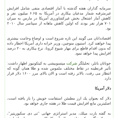
سرمایه گذاران هفته گذشته با آمار اقتصادی منفی شامل افزایش
غیرمترقبه شمار مدعیان بیكاری در آمریكا به ۶.۶۵ میلیون نفر و
كاهش آمار اشتغال بخش غیركشاورزی آمریكا در مارس به میزان
۷۰۱ هزار نفر بودند كه اولین كاهش ماهانه از سپتامبر سال ۲۰۱۰
بود.
اقتصاددانان می گویند این تازه شروع است و اوضاع وخامت بیشتری
پیدا خواهند كرد. استیون منوچین، وزیر خزانه داری آمریكا اخطار داده
كه بدون اقدام قاطع برای مهار شیوع كرونا، نرخ بیكاری به ۲۰ درصد
افزایش پیدا خواهد نمود.
جوناتان باتلر، تحلیلگر
شركت
میتسوبیشی به كیتكونیوز اظهار داشت:
تأثیر قرنطینه در نقاط مختلف ملموس شده و طلا همان گونه كه
انتظار می رفت، بالاتر رفته است و الان بالای مرز ۱۶۰۰ دلار قرار
دارد.
دلار آمریكا
دلار كه بعنوان یك ارز مطمئن استقامت خویش را باز یافته است،
اصلیترین مانع افزایش قیمت طلا در هفته جاری خواهد بود.
به گفته بارت میلك، مدیر استراتژی جهانی "تی دی سكیوریتیز"،