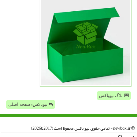
بلاگ نیوباکس
نیوباکس»صفحه اصلی
newbox.ir - تمامی حقوق نیو باكس محفوظ است (2017تا2026)