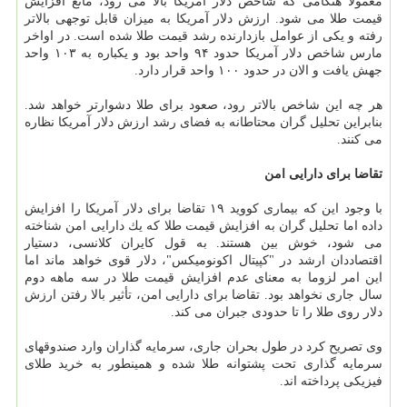
معمولا هنگامی كه شاخص دلار آمریكا بالا می رود، مانع افزایش
قیمت طلا می شود. ارزش دلار آمریكا به میزان قابل توجهی بالاتر
رفته و یكی از عوامل بازدارنده رشد قیمت طلا شده است. در اواخر
مارس شاخص دلار آمریكا حدود ۹۴ واحد بود و یكباره به ۱۰۳ واحد
جهش یافت و الان در حدود ۱۰۰ واحد قرار دارد.
هر چه این شاخص بالاتر رود، صعود برای طلا دشوارتر خواهد شد.
بنابراین تحلیل گران محتاطانه به فضای رشد ارزش دلار آمریكا نظاره
می كنند.
تقاضا برای دارایی امن
با وجود این كه بیماری كووید ۱۹ تقاضا برای دلار آمریكا را افزایش
داده اما تحلیل گران به افزایش قیمت طلا كه یك دارایی امن شناخته
می شود، خوش بین هستند. به قول كایران كلانسی، دستیار
اقتصاددان ارشد در "كپیتال اكونومیكس"، دلار قوی خواهد ماند اما
این امر لزوما به معنای عدم افزایش قیمت طلا در سه ماهه دوم
سال جاری نخواهد بود. تقاضا برای دارایی امن، تأثیر بالا رفتن ارزش
دلار روی طلا را تا حدودی جبران می كند.
وی تصریح كرد در طول بحران جاری، سرمایه گذاران وارد صندوقهای
سرمایه گذاری تحت پشتوانه طلا شده و همینطور به خرید طلای
فیزیكی پرداخته اند.