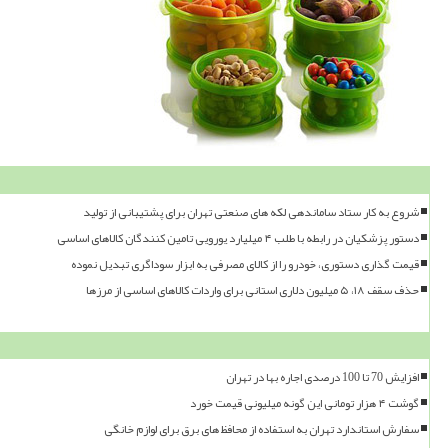
شروع به کار ستاد ساماندهی لکه های صنعتی تهران برای پشتیبانی از تولید
دستور پزشکیان در رابطه با طلب ۴ میلیارد یورویی تامین کنندگان کالاهای اساسی
قیمت گذاری دستوری، خودرو را از کالای مصرفی به ابزار سوداگری تبدیل نموده
حذف سقف ۱۸، ۵ میلیون دلاری استانی برای واردات کالاهای اساسی از مرزها
افزایش 70 تا 100 درصدی اجاره بها در تهران
گوشت ۴ هزار تومانی این گونه میلیونی قیمت خورد
سفارش استاندارد تهران به استفاده از محافظ های برق برای لوازم خانگی