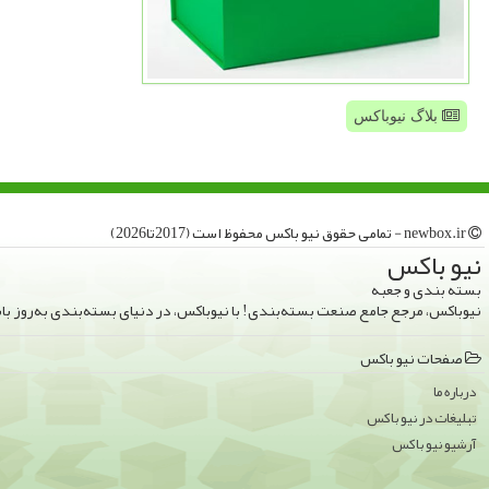
بلاگ نیوباکس
newbox.ir - تمامی حقوق نیو باكس محفوظ است (2017تا2026)
نیو باكس
بسته بندی و جعبه
نیوباکس، مرجع جامع صنعت بسته‌بندی! با نیوباکس، در دنیای بسته‌بندی به‌روز ب
صفحات نیو باكس
درباره ما
تبلیغات در نیو باكس
آرشیو نیو باكس