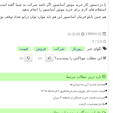
یا در دستور کار خرید موتور آسانسور اگر باشد شرکت به شما گفته است یا
استعلام های لازم برای خرید موتور آسانسور را انجام بدهید.
هم چنین تابلو فرمان آسانسور این هم باید موارد توان درایو تعداد توقف نوع
1399/01/22
15:32:03
5
/
5.0
تگهای خبر:
رپورتاژ
,
شركت
,
فروش
,
قیمت
این مطلب نیوباکس را پسندیدید؟
(0)
(1)
تازه ترین مطالب مرتبط
هشدار شدید آبی به تهرانی ها
قیمت جدید دلار، یورو و سایر ارزها امروز ۱۱ مردادماه ۱۴۰۵
فهرست قیمت خرید مسکن در منطقه ۴ تهران
طلا باز هم شدت گرفت
نظرات بینندگان در مورد این مطلب