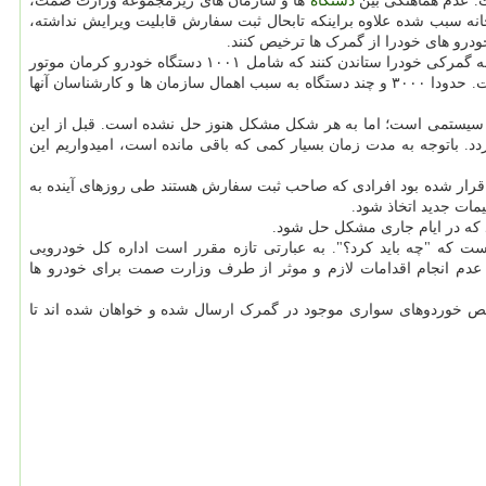
. عدم هماهنگی بین
دستگاه
ها و سازمان های زیرمجموعه وزارت صمت،
نه سبب شده علاوه براینکه تابحال ثبت سفارش قابلیت ویرایش نداشته،
ودرو های خودرا از گمرک ها ترخیص کنند.
دبیر انجمن واردکنندگان خودرو اشاره کرد: آن هایی هم که ترخیص شده، مربوط به سری پیشین واردات و مصوبه قبلی است که توانسته بودند گواهی نامه گمرکی خودرا ستاندن کنند که شامل ۱۰۰۱ دستگاه خودرو کرمان موتور
و ۴۷ دستگاه نیز مربوط به اشخاص حقیقی و حقوقی غیر بوده اما باقی آنها به استناد مصوبه ۲۷ بهمن ۱۳۹۸ هیات دولت، هنوز از گمرکها خارج نشده است. حدودا ۳۰۰۰ و چند دستگاه به سبب اهمال سازمان ها و کارشناسان آنها
اد سیستمی است؛ اما به هر شکل مشکل هنوز حل نشده است. قبل از این
دد. باتوجه به مدت زمان بسیار کمی که باقی مانده است، امیدواریم این
د. قرار شده بود افرادی که صاحب ثبت سفارش هستند طی روزهای آینده به
ات جدید اتخاذ شود.
 است که "چه باید کرد؟". به عبارتی تازه مقرر است اداره کل خودرویی
و عدم انجام اقدامات لازم و موثر از طرف وزارت صمت برای خودرو ها
خیص خوردوهای سواری موجود در گمرک ارسال شده و خواهان شده اند تا