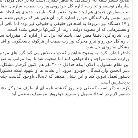
صحیح بیشتر شبیه به "رسیدگی به ظاهر بیماری است که در حال مردن 
سازمان توسعه و
تجارت
، اداره کل خودرویی وزارت صمت، سازمان حمایت 
ثبت سفارش جدیدی هم ایجاد نشود. ضمن اینکه تاییدیه جدیدی هم ایجاد نشد
و تفسیرهایی که از مصوبه دولت دارند، از گمرکها ترخیص نشده است.
وی اشاره کرد: دقیقا معین نمی باشد که ایرادات از اداره کل مقررات
اداره کل خودرو و نیرو محرکه وزارت صمت از هرگونه پاسخگویی و اقدام ا
مشکل به زودی حل شود.
دادفر اشاره کرد: به وضوح شاهدیم که دولت تلاش می کند گره های مردم ب
وزارت صمت مراجه و دادخواهی کنند اما صحبت شد تا ابتدا مراتب به صور
این مقام مسئول با اعلان اینکه حداقل ۳۰۰۰ نفر هم اکنون گرفتار مشکل هستند و منتظر حل معضل خودرو های ترخیص نشده هستند، ابراز امیدواری کرد که در ایام جاری مشکل حل شود.
دبیر انجمن واردکنندگان خودرو افزود: از نشانه ها و شهود اینکه دستو
دستورالعمل تدوین کند و این نشان میدهد که تابحال باوجود گذشت چند
دردسترس است.
لازم به ذکر است که طی چند روز گذشته نامه ای از طرف مدیرکل دفت
دستور لازم در امتداد تسهیل و تسریع خودروهیا موصوف به عمل آید.