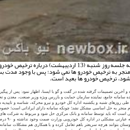
نیو باكس: دبیر انجمن واردكنندگان خودرو، با اشاره به جلسه 
جر به ترخیص خودرو ها نمی شود؛ پس با وجود مدت بسیا
نشود، ترخیص خودرو ها بعید است.
 و آخرین تصمیمات گرفته شده در گفت و گو با ایسنا، اظهار نمود: پس از پیگی
ده سامانه جامع، نماینده سازمان حمایت و بازرس ویژه وزیر صنعت، معدن و
ت: طی روزهای شنبه و یکشنبه اداره کل خودرو و نیرو محرکه، شناسه و تاییدی
م منجر به حل اساسی مشکل نشد؛ چونکه سامانه دارای ایراداتی است؛ خصوصاً 
شکلی است که باید توسط سامانه و بانک مرکزی حل شود و مربوط به شرکت ها
وی افزود: ش
تان بتوانند هرچه سریعتر باهم تعامل کرده و با همکاری هم مشکلات سامانه ر