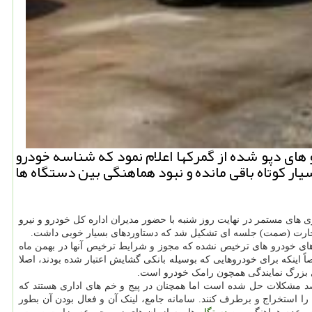
روز شنبه (13 اردیبهشت) درباره ترخیص خودرو های دپو شده از گمركها اعلام نمود كه شناسه خودرو
ر كوتاه باقی مانده و نبود هماهنگی بین دستگاه ها
ری های مستمر در نهایت روز شنبه با حضور مدیران اداره کل خودرو و نیرو
 تجارت (صمت) جلسه ای تشکیل شد که دستاوردهای بسیار خوبی داشت.
ه های خودرو های ترخیص نشده که مجوز و شرایط ترخیص آنها در بهمن ماه
اینکه برای خودروهایی که بوسیله بانکی گشایش اعتبار شده بودند، اصلا
ی بزرگ نمایندگی همچون رامک خودرو است.
رکت های کوچک نیز همچنان گرفتاری های سابق را دارند. به عبارتی مشکلی در اداره کل خودرویی وزارت صمت وجود نداشته و ۹۰ درصد مشکلات حل شده است اما همچنان در پیج و خم های اداری هستند که
ا استخراج و برطرف کنند. سامانه جامع، لینک آن و فعال بودن آن بطور