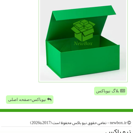
بلاگ نیوباکس
نیوباکس»صفحه اصلی
newbox.ir - تمامی حقوق نیو باكس محفوظ است (2017تا2026)
نیو باكس