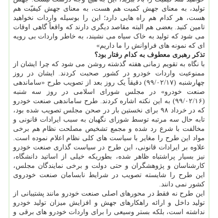
تولید، به معنای جهش کمیت هم هست، به معنای جهش کیفیّت هم
هست، هر کدام هم راه هایی دارد؛ این را بوسیله واردات نخواهید
تامین کنید. بعضی هم البته مقاصد دیگری دارند که واقعاً گاهی اوقات
می شود که تولید به خاک سیاه می نشیند، به خاطر واردات بی رویه
ای که نمونه های فراوانش را ما داریم»
تذکر رهبری معطوف به کدام رفتار بود؟
با نگاه به تقویم زمانی هفته گذشته روشن می شود که چرا ایشان از
ممنوعیت واردات خودرو در کشور صحبت کردند. ایشان در روز
چهارشنبه (۹۹/۰۲/۱۷) دقیقاً یک روز بعد از تصویب طرح «ساماندهی
صنعت خودرو» در مجلس شورای اسلامی در روز سه شنبه
(۹۹/۰۲/۱۶) به این نکته اشاره کردند. طرح ساماندهی صنعت خودرو
که در خرداد ۹۸ برای نخستین بار در صحن مجلس تصویب شده بود،
تابه حال سه مرتبه توسط شورای نگهبان به سبب ایرادات قانونی و
مخالفت با شرع رد شده و مجمع تشخیص مصلحت نظام هم برخی
مواد این طرح را مغایر با سیاست های کلی نظام اعلام نموده است.
علاوه بر ایرادات قانونی، این طرح در سیاست گذاری صنعت خودرو
نیز بسیار پراشتباه ظاهر شده، بطوریکه خیلی از اساتید دانشگاه،
کارشناسان و پژوهشگران و حتی دولت و برخی نمایندگان مجلس،
این طرح را شایسته تصویب در شرایط نابسامان صنعت خودروی
کشور نمی دانند.
این طرح نه فقط در محورهای اصلی صنعت خودرو مانند پشتیبانی از
تولید داخل و ارائه راهکارهای جهش و افزایش میزان تولید خودرو
نداشته است، بلکه بستر وسیعی را برای واردات خودرو های برقی و