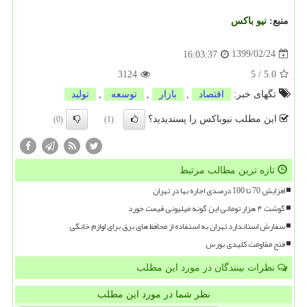
منبع:
نیو باكس
1399/02/24
16:03:37
3124
5
/
5.0
تگهای خبر:
اقتصاد
,
بازار
,
توسعه
,
تولید
این مطلب نیوباکس را پسندیدید؟
(0)
(1)
تازه ترین مطالب مرتبط
افزایش 70 تا 100 درصدی اجاره بها در تهران
گوشت ۴ هزار تومانی این گونه میلیونی قیمت خورد
سفارش استاندارد تهران به استفاده از محافظ های برق برای لوازم خانگی
فتح مقاومت کلیدی بورس
نظرات بینندگان در مورد این مطلب
نظر شما در مورد این مطلب