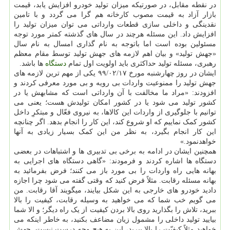
در نقطه مقابل، در صورتیکه میزان تولید خودرو افزایش یابد، قیمت
بازار آزاد به قیمت مصوب کارخانه هم گرا می گردد و با تامین
نقدینگی و داخلی سازی قطعات وارداتی می توان میزان تولید را
افزایش داد. این مسئله هرچند در سال های گذشته کمتر مورد توجه
مسئولین بوده است اما باتوجه به نام گذاری امسال به نام سال
«جهش تولید» و بیان اهم لازمه های جهش تولید توسط مقام معظم
رهبری، مسئله تولید حداکثری باید اولویت اول تمام
دستگاه
ها باشد.
ایشان در روز چهارشنبه مورخ ۱۷/‏۰۲/‏۹۹‬ یکی از مهم ترین لازمه های
جهش تولید را ممنوعیت واردات بی رویه و بی مورد معرفی کردند و
افزودند: «مراد ما مخالفت با آن وارداتی است که مشابهش یا در
کشور تولید می شود یا در کشور امکان تولیدش هست؛ یعنی می
توانیم با جلوگیری از واردات این کالاها، به نیروی فعّال و مبتکرِ داخل
کشور کمک نماییم که او شروع کند، این کار را انجام بدهد. اگر چنانچه
این کار انجام بگیرد، به نظر من این کمک بسیار زیادی به آنها
خواهدنمود.»
همچنین ایشان در ادامه به برخی بی تدبیری ها و اشتباهات در بعضی
دستگاه ها اشاره کردند و فرمودند: «گاهی دستگاه های اجرایی به
بهانه هایی راه واردات را بی مورد باز می کنند؛ فرض بفرمائید به
بهانه مسئله رقابت. مثلاً فرض کنید که وقتی گفته می شود چرا اجازه
دادید خودرو های خارجی به این شکل بیایند، میگویند آقا رقابت. من
می گویم خب شما که می خواهید به وسیله رقابت، کیفیت را بالا
ببرید، تلاش را بگذارید روی بالا بردن کیفیت از یک راه دیگر؛ و الا شما
بیایید تولید داخلی را مشمول زیان مضاعف بکنید، به خاطر اینکه می
خواهید مثلاً کیفیّت را بالا ببرید، این به هیچ وجه درست نیست. جهش