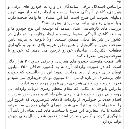
بود.
براساس استدلال برخی نمایندگان در واردات خودرو های برقی و
هیبریدی، کاهش آلودگی محیط زیست و ایجاد رقابت از مهم ترین
دلیلهای تصویب این طرح است. اما این استدلال ها واقعاً صحت دارند
و یا به بیان رهبری، بهانه بی موردی بیش نیستند؟
بررسی های کارشناسی نشان میدهد که توسعه این نوع خودرو ها و
به تبع، کاهش آلودگی محیط زیست و ایجاد رقابت به دو دلیل در
کشور در شرایط فعلی ممکن نیست. اولاً باتوجه به هزینه پایین
سوخت بنزین و گازوئیل و همین طور هزینه بالای تعمیر و نگهداری
قطعات الکتریکی، صاحبان خودرو ترجیح می دهند که خودرو با
سوخت بنزینی مصرف کنند.
ثانیاً قیمت متوسط خودرو های هیبریدی و برقی حدود ۳۰ هزار دلار
است که در صورت واردات آزادانه به کشور، حداقل ۴۵۰ میلیون
تومان برای خرید آن باید پرداخت نمود؛ این در حالیست که خودرو
های پرمصرف در بازه قیمتی ۱۰۰ میلیون تومان خریداری می شود و
قدرت خرید خودرو های هیبریدی برای عموم مردم وجود ندارد.
بنابراین باتوجه به نکاتی که مقام معظم رهبری درباب واردات بی
رویه و بی مورد خودرو های خارجی بیان داشتند و همین طور ضرورت
اقدام جدی در جلوگیری از واردات کالاهای غیرضروری که خروج ارز
را به همراه دارد، پیشنهاد می شود شورای نگهبان همچون سه مرتبه
گذشته با بیان مغایرت این طرح با سیاست های کلی نظام، از تأیید آن
جلوگیری کرده و گامی بلند در امتداد تحقق شعار سال یعنی جهش
تولید بردارد.