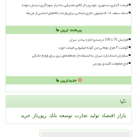
قیمت گذاری دستوری، خودرو را از کالای مصرفی به ابزار سوداگری تبدیل نموده
حذف سقف ۱۸، ۵ میلیون دلاری استانی برای واردات کالاهای اساسی از مرزها
پربحث ترین ها
افزایش 70 تا 100 درصدی اجاره بها در تهران
گوشت ۴ هزار تومانی این گونه میلیونی قیمت خورد
سفارش استاندارد تهران به استفاده از محافظ های برق برای لوازم خانگی
فتح مقاومت کلیدی بورس
جدیدترین ها
تگها
بازار
اقتصاد
تولید
تجارت
توسعه
بانك
رپورتاژ
خرید