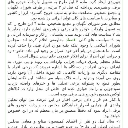
هیبریدی ایجاد کرد. ماده ۴ این طرح به تسهیل واردات خودرو های
برقی و هیبریدی پرداخته که قبل تر ۳ مرتبه از طرف شورای نگهبان
و مجمع تشخیص مصلحت نظام به سبب خروج گسترده ارز از کشور
و مغایرت با سیاست های کلی تولید ایرانی رد شده بود.
مطابق نظر شورای نگهبان و مجمع تشخیص، ماده ۴ این طرح را که
به تسهیل واردات خودرو های برقی و هیبریدی اشاره دارد، مغایر با
بند ۷ سیاست های کلی تولید ملی، پشتیبانی از کار و سرمایه ایرانی و
بند ۹ سیاست های کلی
اقتصاد
مقاومتی اعلام کرده اند. مجلس
شورای اسلامی با وجود اینکه بقیه موارد ایراد قبلی را حذف کرده
است اما همچنان در ایام آخر خود اصرار بر وجود این ماده خاص دارد
و چرایی این اصرار برای افکار عمومی جای بسی سوال است!
مقام معظم رهبری درباب چرایی واردات بی رویه و بی مورد، به
اهداف برخی افراد در دستگاه ها اشاره نمودند که برخی افراد با
مقاصد دیگری به واردات کالاهایی که نمونه داخلی آن وجود دارد،
روی می آورند و تولید را به خاک سیاه می نشانند. این نکته ایشان
بطور قطع به پشتوانه برخی تحلیل ها و خبرهای واصله درباب
سودجویی و رانت خواری عده ای خاص از محل واردات کالاهای
لوکس همچون خودرو های برقی بوده است.
با کنار هم قرار دادن برخی اخبار در این عرصه می توان تحلیل
واحدی از چرایی اصرار نمایندگان مجلس به واردات خودرو های
برقی ایراد نمود که دقیقاً منطبق بر بیان معظم له در این خصوص
خواهد بود:
۱- سال قبل دو نفر از اعضای کمیسیون صنایع و معادن مجلس
(متولی اصلی این طرح) به جرم فساد و بی نظمی در بازار خودرو