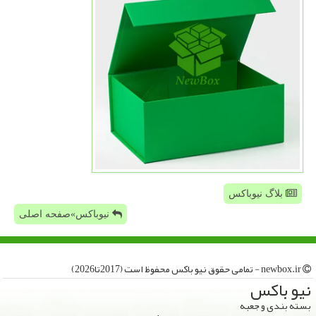
بلاگ نیوباکس
نیوباکس»صفحه اصلی
newbox.ir - تمامی حقوق نیو باكس محفوظ است (2017تا2026)
نیو باكس
بسته بندی و جعبه