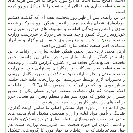
داشته، اصلاح نشده است که این مورد باتوجه به افزایش هزینه های
صنعت
قطعه سازی هم فعالان این صنعت را با مشکل روبرو کرده
است.
در این رابطه، پس از ظهر روز پنجشنبه هفته ای که گذشت (هشتم
خردادماه)، اعضای هیات مدیره دو انجمن همگن نیرو محرکه و قطعه
سازی و انجمن سازندگان قطعات و مجموعه های خودرو، مدیران دو
خودروساز بزرگ کشور و چند قطعه ساز بزرگ با سرپرست وزارت
صنعت،
معدن
و
تجارت
و معاونین وی جلسه ای برگزار و به ابراز
مشکلات اخیر صنعت قطعه سازی کشور پرداختند.
آرش محبی نزاد- دبیر انجمن همگن قطعه سازی در ارتباط با این
جلسه در گفتگو با ایسنا، اظهار نمود: در ابتدای این جلسه، انجمن
تخصصی صنایع همگن قطعه سازان کشور، گزارش کاملی از وضعیت
صنعت قطعه ساز، مشکلات و راهکارهای پیشنهادی خود به وزارت
صنعت، معدن و تجارت ارائه نمود. مشکلات به صورت کامل بررسی
و دستورات لازم توسط سرپرست این وزارتخانه داده شد. جلسه
بسیار خوبی بود که در آن "جناب مدرس خیابانی" اکیدا و قاطعانه
اعلام نمودند که حل مشکلات صنعت خودرو بعنوان یکی از صنایع
پیشران در کشور که مورد نظر مقام معظم رهبری هم هست، جزو
برنامه های در دستور کار وزارت صمت خواهد بود.
وی ادامه داد: در مورد چهار مشکل اصلی ما شامل قیمت گذاری،
نقدینگی، تأمین مواد اولیه و ارز و همچینین مشکل ایجاد هجمه های
منفی ضد صنعت خوردوسازی و قطعه سازی در نزد مسؤلان و جامعه
و امنیتی کردن این حوزه صحبت شد. سرپرست وزارت صمت هم
قول مساعد دادند که در ارتباط با هر چهار مورد کارگروه هایی تشکیل