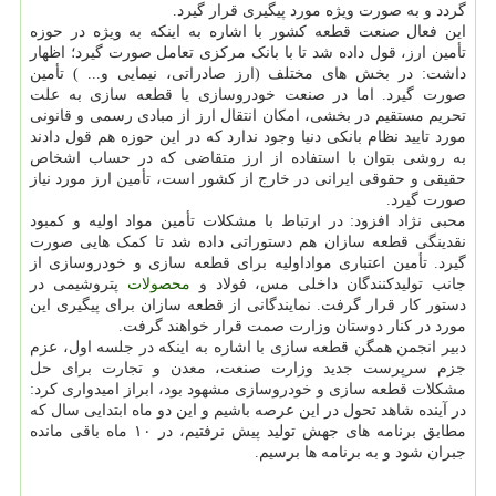
گردد و به صورت ویژه مورد پیگیری قرار گیرد.
این فعال صنعت قطعه کشور با اشاره به اینکه به ویژه در حوزه
تأمین ارز، قول داده شد تا با بانک مرکزی تعامل صورت گیرد؛ اظهار
داشت: در بخش های مختلف (ارز صادراتی، نیمایی و... ) تأمین
صورت گیرد. اما در صنعت خودروسازی یا قطعه سازی به علت
تحریم مستقیم در بخشی، امکان انتقال ارز از مبادی رسمی و قانونی
مورد تایید نظام بانکی دنیا وجود ندارد که در این حوزه هم قول دادند
به روشی بتوان با استفاده از ارز متقاضی که در حساب اشخاص
حقیقی و حقوقی ایرانی در خارج از کشور است، تأمین ارز مورد نیاز
صورت گیرد.
محبی نژاد افزود: در ارتباط با مشکلات تأمین مواد اولیه و کمبود
نقدینگی قطعه سازان هم دستوراتی داده شد تا کمک هایی صورت
گیرد. تأمین اعتباری مواداولیه برای قطعه سازی و خودروسازی از
جانب تولیدکنندگان داخلی مس، فولاد و
محصولات
پتروشیمی در
دستور کار قرار گرفت. نمایندگانی از قطعه سازان برای پیگیری این
مورد در کنار دوستان وزارت صمت قرار خواهند گرفت.
دبیر انجمن همگن قطعه سازی با اشاره به اینکه در جلسه اول، عزم
جزم سرپرست جدید وزارت صنعت، معدن و تجارت برای حل
مشکلات قطعه سازی و خودروسازی مشهود بود، ابراز امیدواری کرد:
در آینده شاهد تحول در این عرصه باشیم و این دو ماه ابتدایی سال که
مطابق برنامه های جهش تولید پیش نرفتیم، در ۱۰ ماه باقی مانده
جبران شود و به برنامه ها برسیم.