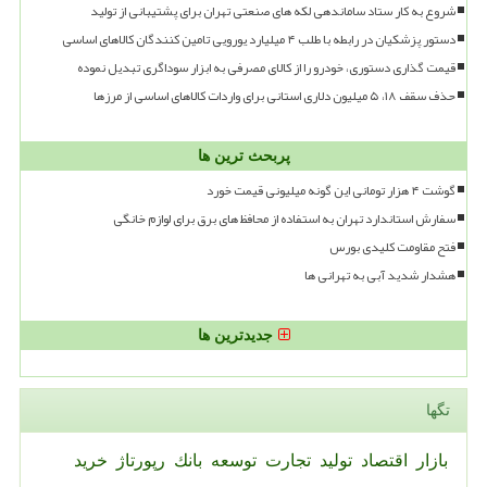
شروع به کار ستاد ساماندهی لکه های صنعتی تهران برای پشتیبانی از تولید
دستور پزشکیان در رابطه با طلب ۴ میلیارد یورویی تامین کنندگان کالاهای اساسی
قیمت گذاری دستوری، خودرو را از کالای مصرفی به ابزار سوداگری تبدیل نموده
حذف سقف ۱۸، ۵ میلیون دلاری استانی برای واردات کالاهای اساسی از مرزها
پربحث ترین ها
گوشت ۴ هزار تومانی این گونه میلیونی قیمت خورد
سفارش استاندارد تهران به استفاده از محافظ های برق برای لوازم خانگی
فتح مقاومت کلیدی بورس
هشدار شدید آبی به تهرانی ها
جدیدترین ها
تگها
بازار
اقتصاد
تولید
تجارت
توسعه
بانك
رپورتاژ
خرید