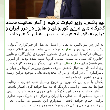
نیو باكس: وزیر تجارت تركیه از آغاز فعالیت مجدد
گذرگاه های مرزی گوربولاق و هابور در مرز ایران و
عراق بمنظور انجام ترانزیت بین المللی آگاهی داد.
به گزارش نیو باکس به نقل از ایسنا، به نقل از خبرگزاری آناتولی،
رخسار پکجان، وزیر
تجارت
ترکیه طی پیام توییتری اعلام نمود:
مرزهای ترکیه با ایران و عراق همچون گوربولاق (بازرگان) و هابور
(خابور) که مدتی به سبب اپیدمی کرونا بسته شده بودند، از امروز
(پنج شنبه) برای
حمل و نقل
بین المللی باردیگر شروع به کار کردند.
وی ادامه داد: به دنبال کاهش سرعت شیوع ویروس کرونا در جهان و
تاثیرگذاری آن در ایران و عراق، محدودیت هایی موجود دراین زمینه
برای دو کشور لغو شده است.
پکجان با بیان این که ورود و خروج وسایل نقلیه تجاری با رعایت
ضوابط بهداشتی و امنیتی باردیگر ادامه پیدا خواهد کرد، اظهار داشت:
با آغاز فعالیت مجدد این گذرگاه های مرزی دوره «تجارت بدون
تماس» بمنظور ادامه تجارت با ایران و عراق، دو شریک مهم تجاری
ترکیه اختتام خواهد یافت. امیدوارم این تصمیم به تمامی تجار،
شرکت های حمل و نقل خیر و برکت به همراه داشته باشد.