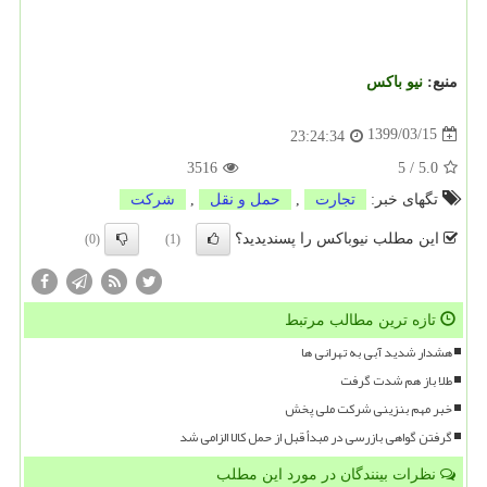
منبع:
نیو باكس
1399/03/15
23:24:34
3516
5
/
5.0
تگهای خبر:
تجارت
,
حمل و نقل
,
شركت
این مطلب نیوباکس را پسندیدید؟
(0)
(1)
تازه ترین مطالب مرتبط
هشدار شدید آبی به تهرانی ها
طلا باز هم شدت گرفت
خبر مهم بنزینی شرکت ملی پخش
گرفتن گواهی بازرسی در مبدأ قبل از حمل کالا الزامی شد
نظرات بینندگان در مورد این مطلب