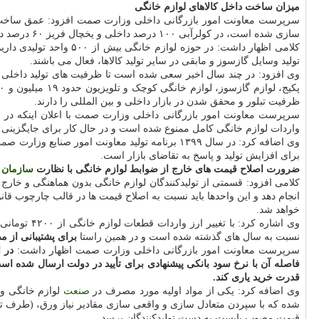
میزان ساخت داخل کالاهای لوازم خانگی
سرپرست معاونت امور بازرگانی داخلی وزارت صمت افزود: عمق ساخت داخل در بیشتر کالاهای لو
سازی شده است، در کولرآبی ۱۰۰ درصد داخلی و یخچال فریز ۶۰ درصد داخلی شده است؛ در کل ضریب وابستگی قطعات بین ۱۰ تا ۴۰ درصد است.
تولید وسایل گازسوز و مابقی در سایر تولید کالاها، فعال می باشند.
وی افزود: در چند سال اخیر سعی شده است تا ظرفیت های تولید داخلی ل
ظرفیت تبلور و محقق شدن در بازار داخلی و بین المللی را دارند.
واردات لوازم خانگی کامل ممنوع شده است و در حال کار برای جایگزینی 
برای افزایش تولید و پاسخ به تقاضای بازار است.
ضرورت اصلاح قیمت های خارج از ضوابط لوازم خانگی با نظارت
سازمان
ح
کلامی افزود: قسمتی از تولیدکنندگان لوازم خانگی بدون هماهنگی و خار
انجام دهد و این واحدها باید نسبت به اصلاح قیمت ها در قالب چارچوب قانو
خواهد شد.
نسبت به سال های گذشته شده است و در همین راستا
برای پشتیبانی از م
سرپرست معاونت امور بازرگانی داخلی وزارت صمت اظهار داشت:
فاصله آن با نرخ سود بانکی پیشنهادی برای تأیید در دولت ارسال شده 
قدرت خرید یاری کند.
وی اضافه کرد: یکی از مواد اولیه مورد مصرف در
صنعت
لوازم خانگی ور
شده که با سپردن متعادل سازی و واقعی سازی مقادیر نیاز ورق، (طرف تقاض
قیمت مصوب بایست به دست تولیدکنندگان برسد.