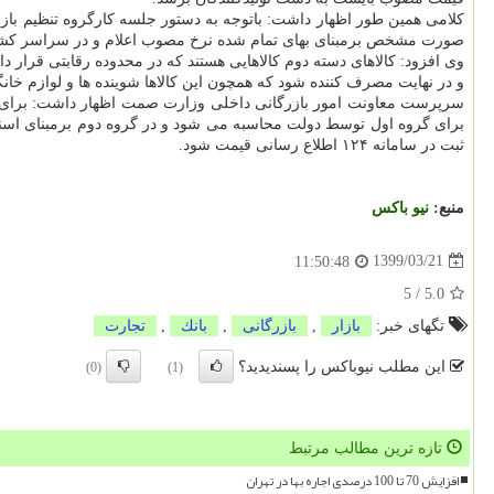
کلامی همین طور اظهار داشت: باتوجه به دستور جلسه کارگروه تنظیم بازار
صورت مشخص برمبنای بهای تمام شده نرخ مصوب اعلام و در سراسر کشور 
وی افزود: کالاهای دسته دوم کالاهایی هستند که در محدوده رقابتی قرار 
و در نهایت مصرف کننده شود که همچون این کالاها شوینده ها و لوازم خا
سرپرست معاونت امور بازرگانی داخلی وزارت صمت اظهار داشت: برای همه
برای گروه اول توسط دولت محاسبه می شود و در گروه دوم برمبنای اسنا
ثبت در سامانه ۱۲۴ اطلاع رسانی قیمت شود.
منبع:
نیو باكس
1399/03/21
11:50:48
5
/
5.0
تگهای خبر:
بازار
,
بازرگانی
,
بانك
,
تجارت
این مطلب نیوباکس را پسندیدید؟
(0)
(1)
تازه ترین مطالب مرتبط
افزایش 70 تا 100 درصدی اجاره بها در تهران