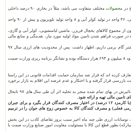
محصولات
مختلف متفاوت می باشد، مثلاً در بخاری ۹۰ درصد داخلی
کلامی اظهار داشت: در حوزه لوازم خانگی بیش از ۵۰۰ واحد تولیدی داریم که ۳۳ واحد آن در حوزه یخچال و فریزر، ۱۹ واحد در حوزه ماشین لباسشویی، ۳۶ واحد در تولید کولر آبی و ۸ واحد تولید تلویزیون و بیش از ۹۰ واحد
 از مجموع کالاهای یخچال فریزر، ماشین لباسشویی، کولر آبی و گازی،
شور است که این ظرفیت نصب شده در صورت فراهم شدن تامین مواد اولیه مورد نیاز، نقدینگی و منابع مالی
سرپرست معاونت امور بازرگانی داخلی وزارت صمت با اعلان اینکه در شرایط فعلی در امتداد مدیریت منابع ارزی کشور، جهش تولید، خوداتکایی بیشتر گام برمی داریم، اظهار داشت: پس از محدودیت های ارزی سال ۹۷
وی اضافه کرد: در سال ۱۳۹۹ برنامه تولید معاونت امور صنایع وزارت صمت حدود ۱۱ میلیون و ۶۴۰ هزار دستگاه تولید است که این تولید در سال قبل حدود ۸ میلیون و ۶۹۳ هزار دستگاه بوده و نشانگر برنامه ریزی وزارت صمت
ارف کرده اند که قرار شد سازمان حمایت اقدامات قانونی در این راستا
ت بازرسی قرار گرفته و با احتکار و عدم عرضه این اقلام به بازار برخورد
وی اشاره کرد: با تغییر ارز واردات قطعات لوازم خانگی از ۴۲۰۰ تومانی به نیمایی، منابع ریالی برای تامین این ارز ۳ برابر شده و افزایش نرخ ارز با تاثیرش در بهای تمام شده منجر به تخلیه اثر آن طی سال های ۹۷ تابحال
 تامین مالی تهیه و ارائه شود.
در این بسته پیشنهاد شده است که برای این مساله تسهیلات ریالی ارزان قیمت (با کارمزد ۱۲ درصد) در اختیار مصرف کنندگان قرار بگیرد و برای جبران
ورمی فعلی) و مصرف کنندگان کالا به خصوص زوج های جوان را در ترمیم
، نوسانات ارزی طی چند ماه اخیر سبب بروز تقاضای کاذب در این بخش
بارکه) بطور قطع این کالا با مسئولیت معاونت امور صنایع وزارت صمت با