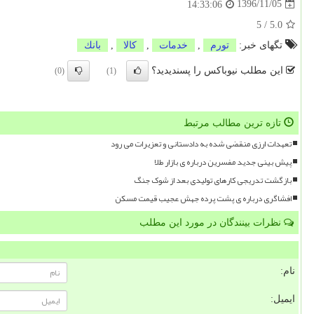
1396/11/05
14:33:06
5
/
5.0
تگهای خبر:
تورم
,
خدمات
,
كالا
,
بانك
این مطلب نیوباکس را پسندیدید؟
(0)
(1)
تازه ترین مطالب مرتبط
تعهدات ارزی منقضی شده به دادستانی و تعزیرات می رود
پیش بینی جدید مفسرین درباره ی بازار طلا
بازگشت تدریجی کارهای تولیدی بعد از شوک جنگ
افشاگری درباره ی پشت پرده جهش عجیب قیمت مسکن
نظرات بینندگان در مورد این مطلب
نام:
ایمیل: